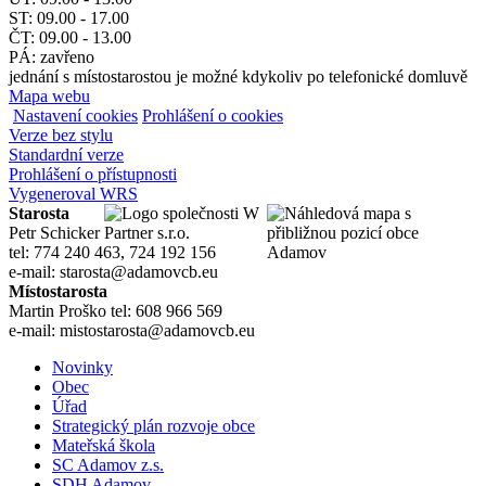
ST: 09.00 - 17.00
ČT: 09.00 - 13.00
PÁ: zavřeno
jednání s místostarostou je možné kdykoliv po telefonické domluvě
Mapa webu
Nastavení cookies
Prohlášení o cookies
Verze bez stylu
Standardní verze
Prohlášení o přístupnosti
Vygeneroval WRS
Starosta
Petr Schicker
tel: 774 240 463, 724 192 156
e-mail: starosta@adamovcb.eu
Místostarosta
Martin Proško tel: 608 966 569
e-mail: mistostarosta@adamovcb.eu
Novinky
Obec
Úřad
Strategický plán rozvoje obce
Mateřská škola
SC Adamov z.s.
SDH Adamov