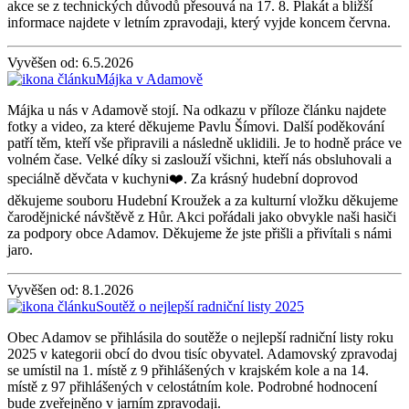
akce se z technických důvodů přesouvá na 17. 8. Plakát a bližší
informace najdete v letním zpravodaji, který vyjde koncem června.
Vyvěšen od:
6.5.2026
Májka v Adamově
Májka u nás v Adamově stojí. Na odkazu v příloze článku najdete
fotky a video, za které děkujeme Pavlu Šímovi. Další poděkování
patří těm, kteří vše připravili a následně uklidili. Je to hodně práce ve
volném čase. Velké díky si zaslouží všichni, kteří nás obsluhovali a
speciálně děvčata v kuchyni❤️. Za krásný hudební doprovod
děkujeme souboru Hudební Kroužek a za kulturní vložku děkujeme
čarodějnické návštěvě z Hůr. Akci pořádali jako obvykle naši hasiči
za podpory obce Adamov. Děkujeme že jste přišli a přivítali s námi
jaro.
Vyvěšen od:
8.1.2026
Soutěž o nejlepší radniční listy 2025
Obec Adamov se přihlásila do soutěže o nejlepší radniční listy roku
2025 v kategorii obcí do dvou tisíc obyvatel. Adamovský zpravodaj
se umístil na 1. místě z 9 přihlášených v krajském kole a na 14.
místě z 97 přihlášených v celostátním kole. Podrobné hodnocení
bude zveřejněno v jarním zpravodaji.