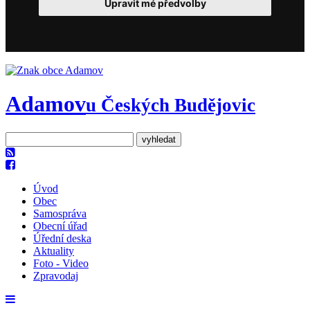
Upravit mé předvolby
Adamov
u Českých Budějovic
Úvod
Obec
Samospráva
Obecní úřad
Úřední deska
Aktuality
Foto - Video
Zpravodaj