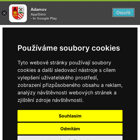
Adamov
Adamov
Otevřít
Otevřít
×
×
AppSisto
AppSisto
- In Google Play
- In Google Play
Používáme soubory cookies
Tyto webové stránky používají soubory
cookies a další sledovací nástroje s cílem
vylepšení uživatelského prostředí,
zobrazení přizpůsobeného obsahu a reklam,
analýzy návštěvnosti webových stránek a
zjištění zdroje návštěvnosti.
Souhlasím
Odmítám