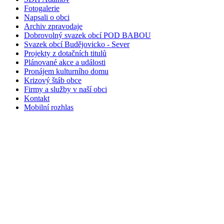
Fotogalerie
Napsali o obci
Archiv zpravodaje
Dobrovolný svazek obcí POD BABOU
Svazek obcí Budějovicko - Sever
Projekty z dotačních titulů
Plánované akce a události
Pronájem kulturního domu
Krizový štáb obce
Firmy a služby v naší obci
Kontakt
Mobilní rozhlas