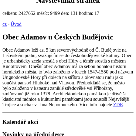
Návštěvníků stránek
celkem:
2427652
měsíc:
9499
den:
131
hodina:
17
cz
-
Úvod
Obec Adamov u Českých Budějovic
Obec Adamov leží asi 5 km severovýchodně od Č. Budějovic na
Lišovském prahu, svažujícím se do českobudějovické kotliny. Obec
je urbanisticky zcela srostlá s obcí Hůry a téměr srostlá s městem
Rudolfovem. Dnešní obec Adamov má za sebou bohatou historii
hornického města. to bylo založeno v letech 1547-1550 pod názvem
Ungnodovské Hory při dolech na stříbro a olovnatou rudu jako
součást panství Hluboké nad Vltavou. Předpokládá se, že město
bylo založeno v katastru zaniklé středověké vsi Příhořany,
zmiňované již roku 1378. Architektonickou památkou je dřívější
klasicistní radnice a kulturními památkami jsou sousoší Nejsvětější
Trojice a socha sv. Jana Nepomuckého. Více info najdete
ZDE
.
Kalendář akcí
Novinky na úřední desce