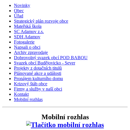
Novinky
Obec
Úřad
Strategický plán rozvoje obce
Mateřská škola
SC Adamov z.s.
SDH Adamov
Fotogalerie
Napsali o obci
Archiv zpravodaje
Dobrovolný svazek obcí POD BABOU
Svazek obcí Budějovicko - Sever
Projekty z dotačních titulů
Plánované akce a události
Pronájem kulturního domu
Krizový štáb obce
Firmy a služby v naší obci
Kontakt
Mobilní rozhlas
Mobilní rozhlas