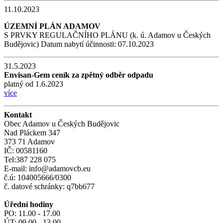
11.10.2023
ÚZEMNÍ PLÁN ADAMOV
S PRVKY REGULAČNÍHO PLÁNU (k. ú. Adamov u Českých
Budějovic) Datum nabytí účinnosti: 07.10.2023
31.5.2023
Envisan-Gem ceník za zpětný odběr odpadu
platný od 1.6.2023
více
Kontakt
Obec Adamov u Českých Budějovic
Nad Pláckem 347
373 71 Adamov
IČ: 00581160
Tel:387 228 075
E-mail: info@adamovcb.eu
č.ú: 104005666/0300
č. datové schránky: q7bb677
Úřední hodiny
PO: 11.00 - 17.00
ÚT: 09.00 - 13.00