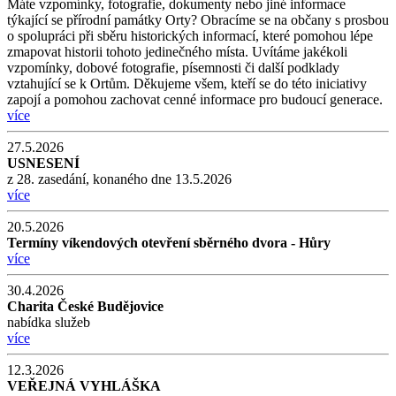
Máte vzpomínky, fotografie, dokumenty nebo jiné informace
týkající se přírodní památky Orty? Obracíme se na občany s prosbou
o spolupráci při sběru historických informací, které pomohou lépe
zmapovat historii tohoto jedinečného místa. Uvítáme jakékoli
vzpomínky, dobové fotografie, písemnosti či další podklady
vztahující se k Ortům. Děkujeme všem, kteří se do této iniciativy
zapojí a pomohou zachovat cenné informace pro budoucí generace.
více
27.5.2026
USNESENÍ
z 28. zasedání, konaného dne 13.5.2026
více
20.5.2026
Termíny víkendových otevření sběrného dvora - Hůry
více
30.4.2026
Charita České Budějovice
nabídka služeb
více
12.3.2026
VEŘEJNÁ VYHLÁŠKA