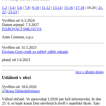
1-2
|
3-4
|
5-6
|
7-8
|
9-10
|
11-12
|
13-14
|
15-16
|
17-18
|
19-20
|
21-
22
|
23-23
|
Vyvěšen od:
6.3.2024
Datum sejmutí:
7.3.2027
DAROVACÍ SMLOUVA
Autis Centrum, o.p.s.
Vyvěšen od:
31.5.2023
Envisan-Gem ceník za zpětný odběr odpadu
platný od 1.6.2023
více z úřední desky
Události v obci
Vyvěšen od:
18.6.2026
Informace
Vážení občané. Ve zpravodaji 1/2026 jste byli informováni, že dne
25. 6. se bude konat Den otevřených dveří v mateřské škole. Tato