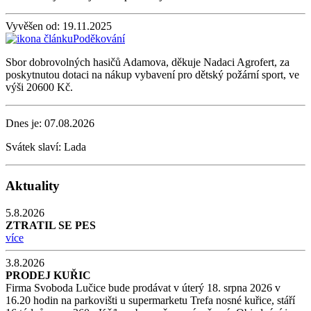
Vyvěšen od:
19.11.2025
Poděkování
Sbor dobrovolných hasičů Adamova, děkuje Nadaci Agrofert, za
poskytnutou dotaci na nákup vybavení pro dětský požární sport, ve
výši 20600 Kč.
Dnes je:
07.08.2026
Svátek slaví:
Lada
Aktuality
5.8.2026
ZTRATIL SE PES
více
3.8.2026
PRODEJ KUŘIC
Firma Svoboda Lučice bude prodávat v úterý 18. srpna 2026 v
16.20 hodin na parkovišti u supermarketu Trefa nosné kuřice, stáří