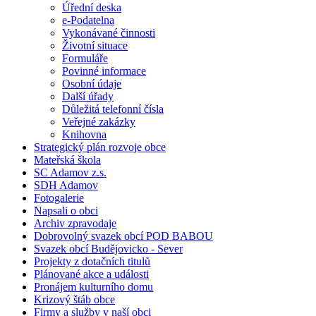
Úřední deska
e-Podatelna
Vykonávané činnosti
Životní situace
Formuláře
Povinné informace
Osobní údaje
Další úřady
Důležitá telefonní čísla
Veřejné zakázky
Knihovna
Strategický plán rozvoje obce
Mateřská škola
SC Adamov z.s.
SDH Adamov
Fotogalerie
Napsali o obci
Archiv zpravodaje
Dobrovolný svazek obcí POD BABOU
Svazek obcí Budějovicko - Sever
Projekty z dotačních titulů
Plánované akce a události
Pronájem kulturního domu
Krizový štáb obce
Firmy a služby v naší obci