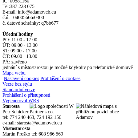
IČ: 00581160
Tel:387 228 075
E-mail: info@adamovcb.eu
č.ú: 104005666/0300
č. datové schránky: q7bb677
Úřední hodiny
PO: 11.00 - 17.00
ÚT: 09.00 - 13.00
ST: 09.00 - 17.00
ČT: 09.00 - 13.00
PÁ: zavřeno
jednání s místostarostou je možné kdykoliv po telefonické domluvě
Mapa webu
Nastavení cookies
Prohlášení o cookies
Verze bez stylu
Standardní verze
Prohlášení o přístupnosti
Vygeneroval WRS
Starosta
Petr Schicker
tel: 774 240 463, 724 192 156
e-mail: starosta@adamovcb.eu
Místostarosta
Martin Proško tel: 608 966 569