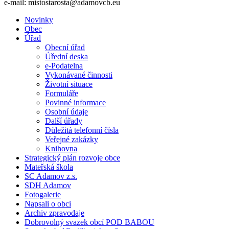
e-mail: mistostarosta@adamovcb.eu
Novinky
Obec
Úřad
Obecní úřad
Úřední deska
e-Podatelna
Vykonávané činnosti
Životní situace
Formuláře
Povinné informace
Osobní údaje
Další úřady
Důležitá telefonní čísla
Veřejné zakázky
Knihovna
Strategický plán rozvoje obce
Mateřská škola
SC Adamov z.s.
SDH Adamov
Fotogalerie
Napsali o obci
Archiv zpravodaje
Dobrovolný svazek obcí POD BABOU