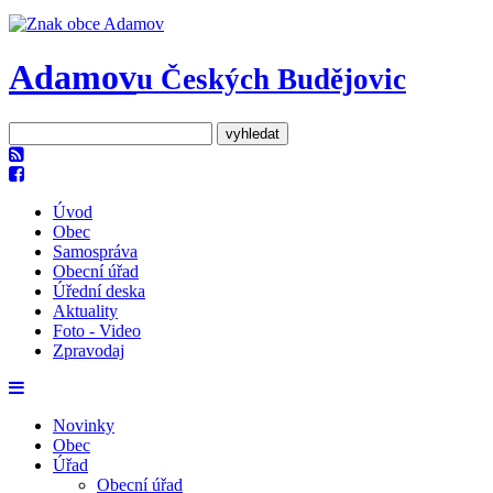
Adamov
u Českých Budějovic
Úvod
Obec
Samospráva
Obecní úřad
Úřední deska
Aktuality
Foto - Video
Zpravodaj
Novinky
Obec
Úřad
Obecní úřad