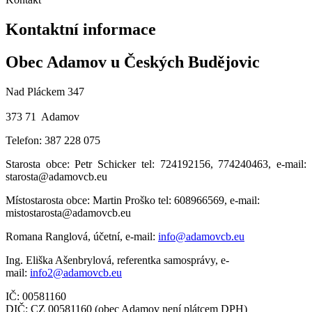
Kontaktní informace
Obec Adamov u Českých Budějovic
Nad Pláckem 347
373 71 Adamov
Telefon: 387 228 075
Starosta obce: Petr Schicker tel: 724192156, 774240463, e-mail:
starosta@adamovcb.eu
Místostarosta obce: Martin Proško tel: 608966569, e-mail:
mistostarosta@adamovcb.eu
Romana Ranglová, účetní, e-mail:
info@adamovcb.eu
Ing. Eliška Ašenbrylová, referentka samosprávy, e-
mail:
info2@adamovcb.eu
IČ: 00581160
DIČ: CZ 00581160 (obec Adamov není plátcem DPH)