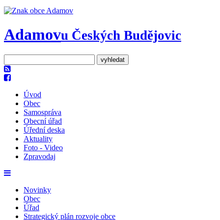
Adamov
u Českých Budějovic
Úvod
Obec
Samospráva
Obecní úřad
Úřední deska
Aktuality
Foto - Video
Zpravodaj
Novinky
Obec
Úřad
Strategický plán rozvoje obce