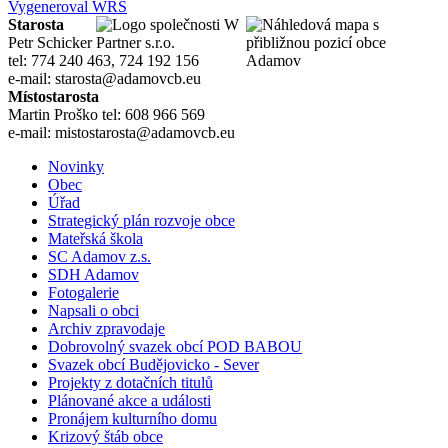
Vygeneroval WRS
Starosta
Petr Schicker
tel: 774 240 463, 724 192 156
e-mail: starosta@adamovcb.eu
Místostarosta
Martin Proško tel: 608 966 569
e-mail: mistostarosta@adamovcb.eu
Novinky
Obec
Úřad
Strategický plán rozvoje obce
Mateřská škola
SC Adamov z.s.
SDH Adamov
Fotogalerie
Napsali o obci
Archiv zpravodaje
Dobrovolný svazek obcí POD BABOU
Svazek obcí Budějovicko - Sever
Projekty z dotačních titulů
Plánované akce a události
Pronájem kulturního domu
Krizový štáb obce