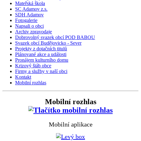
Mateřská škola
SC Adamov z.s.
SDH Adamov
Fotogalerie
Napsali o obci
Archiv zpravodaje
Dobrovolný svazek obcí POD BABOU
Svazek obcí Budějovicko - Sever
Projekty z dotačních titulů
Plánované akce a události
Pronájem kulturního domu
Krizový štáb obce
Firmy a služby v naší obci
Kontakt
Mobilní rozhlas
Mobilní rozhlas
Mobilní aplikace