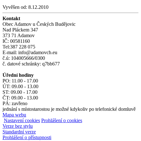
Vyvěšen od:
8.12.2010
Kontakt
Obec Adamov u Českých Budějovic
Nad Pláckem 347
373 71 Adamov
IČ: 00581160
Tel:387 228 075
E-mail: info@adamovcb.eu
č.ú: 104005666/0300
č. datové schránky: q7bb677
Úřední hodiny
PO: 11.00 - 17.00
ÚT: 09.00 - 13.00
ST: 09.00 - 17.00
ČT: 09.00 - 13.00
PÁ: zavřeno
jednání s místostarostou je možné kdykoliv po telefonické domluvě
Mapa webu
Nastavení cookies
Prohlášení o cookies
Verze bez stylu
Standardní verze
Prohlášení o přístupnosti