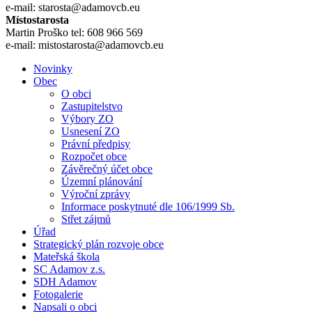
e-mail: starosta@adamovcb.eu
Místostarosta
Martin Proško tel: 608 966 569
e-mail: mistostarosta@adamovcb.eu
Novinky
Obec
O obci
Zastupitelstvo
Výbory ZO
Usnesení ZO
Právní předpisy
Rozpočet obce
Závěrečný účet obce
Územní plánování
Výroční zprávy
Informace poskytnuté dle 106/1999 Sb.
Střet zájmů
Úřad
Strategický plán rozvoje obce
Mateřská škola
SC Adamov z.s.
SDH Adamov
Fotogalerie
Napsali o obci