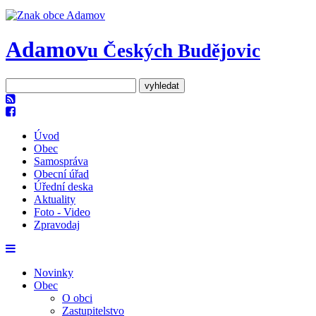
Adamov
u Českých Budějovic
Úvod
Obec
Samospráva
Obecní úřad
Úřední deska
Aktuality
Foto - Video
Zpravodaj
Novinky
Obec
O obci
Zastupitelstvo