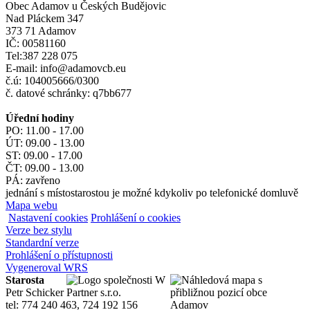
Obec Adamov u Českých Budějovic
Nad Pláckem 347
373 71 Adamov
IČ: 00581160
Tel:387 228 075
E-mail: info@adamovcb.eu
č.ú: 104005666/0300
č. datové schránky: q7bb677
Úřední hodiny
PO: 11.00 - 17.00
ÚT: 09.00 - 13.00
ST: 09.00 - 17.00
ČT: 09.00 - 13.00
PÁ: zavřeno
jednání s místostarostou je možné kdykoliv po telefonické domluvě
Mapa webu
Nastavení cookies
Prohlášení o cookies
Verze bez stylu
Standardní verze
Prohlášení o přístupnosti
Vygeneroval WRS
Starosta
Petr Schicker
tel: 774 240 463, 724 192 156