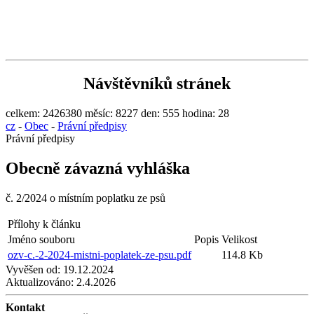
Návštěvníků stránek
celkem:
2426380
měsíc:
8227
den:
555
hodina:
28
cz
-
Obec
-
Právní předpisy
Právní předpisy
Obecně závazná vyhláška
č. 2/2024 o místním poplatku ze psů
Přílohy k článku
Jméno souboru
Popis
Velikost
ozv-c.-2-2024-mistni-poplatek-ze-psu.pdf
114.8 Kb
Vyvěšen od:
19.12.2024
Aktualizováno:
2.4.2026
Kontakt