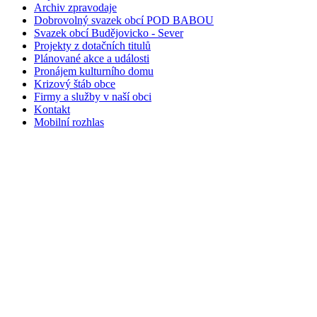
Archiv zpravodaje
Dobrovolný svazek obcí POD BABOU
Svazek obcí Budějovicko - Sever
Projekty z dotačních titulů
Plánované akce a události
Pronájem kulturního domu
Krizový štáb obce
Firmy a služby v naší obci
Kontakt
Mobilní rozhlas