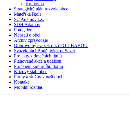
Knihovna
Strategický plán rozvoje obce
Mateřská škola
SC Adamov z.s.
SDH Adamov
Fotogalerie
Napsali o obci
Archiv zpravodaje
Dobrovolný svazek obcí POD BABOU
Svazek obcí Budějovicko - Sever
Projekty z dotačních titulů
Plánované akce a události
Pronájem kulturního domu
Krizový štáb obce
Firmy a služby v naší obci
Kontakt
Mobilní rozhlas