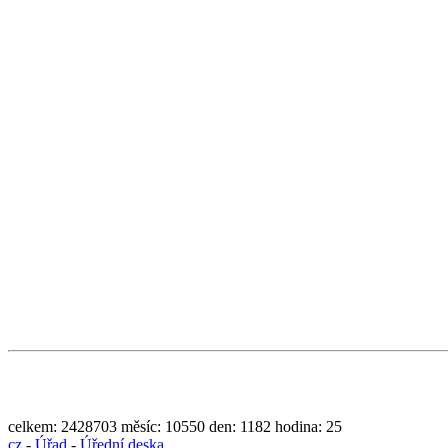
celkem:
2428703
měsíc:
10550
den:
1182
hodina:
25
cz
-
Úřad
-
Úřední deska