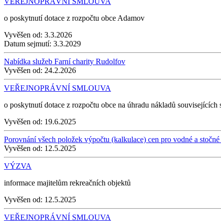
VEŘEJNOPRÁVNÍ SMLOUVA
o poskytnutí dotace z rozpočtu obce Adamov
Vyvěšen od:
3.3.2026
Datum sejmutí:
3.3.2029
Nabídka služeb Farní charity Rudolfov
Vyvěšen od:
24.2.2026
VEŘEJNOPRÁVNÍ SMLOUVA
o poskytnutí dotace z rozpočtu obce na úhradu nákladů souvisejíc
Vyvěšen od:
19.6.2025
Porovnání všech položek výpočtu (kalkulace) cen pro vodné a stočné
Vyvěšen od:
12.5.2025
VÝZVA
informace majitelům rekreačních objektů
Vyvěšen od:
12.5.2025
VEŘEJNOPRÁVNÍ SMLOUVA