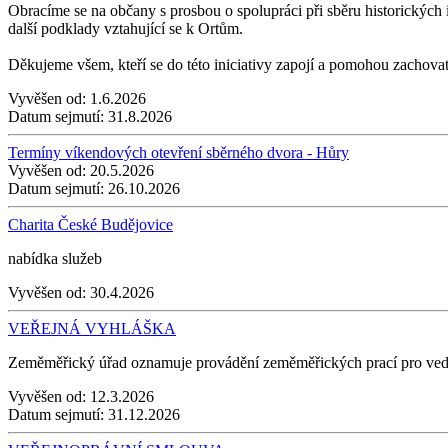
Obracíme se na občany s prosbou o spolupráci při sběru historických 
další podklady vztahující se k Ortům.
Děkujeme všem, kteří se do této iniciativy zapojí a pomohou zachova
Vyvěšen od:
1.6.2026
Datum sejmutí:
31.8.2026
Termíny víkendových otevření sběrného dvora - Hůry
Vyvěšen od:
20.5.2026
Datum sejmutí:
26.10.2026
Charita České Budějovice
nabídka služeb
Vyvěšen od:
30.4.2026
VEŘEJNÁ VYHLÁŠKA
Zeměměřický úřad oznamuje provádění zeměměřických prací pro veden
Vyvěšen od:
12.3.2026
Datum sejmutí:
31.12.2026