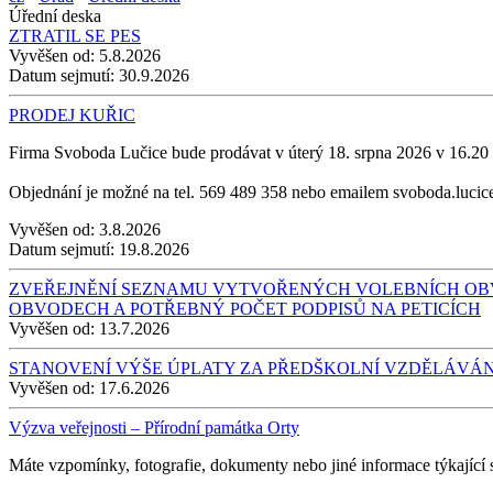
Úřední deska
ZTRATIL SE PES
Vyvěšen od:
5.8.2026
Datum sejmutí:
30.9.2026
PRODEJ KUŘIC
Firma Svoboda Lučice bude prodávat v úterý 18. srpna 2026 v 16.20 ho
Objednání je možné na tel. 569 489 358 nebo emailem svoboda.luc
Vyvěšen od:
3.8.2026
Datum sejmutí:
19.8.2026
ZVEŘEJNĚNÍ SEZNAMU VYTVOŘENÝCH VOLEBNÍCH OBVO
OBVODECH A POTŘEBNÝ POČET PODPISŮ NA PETICÍCH
Vyvěšen od:
13.7.2026
STANOVENÍ VÝŠE ÚPLATY ZA PŘEDŠKOLNÍ VZDĚLÁVÁ
Vyvěšen od:
17.6.2026
Výzva veřejnosti – Přírodní památka Orty
Máte vzpomínky, fotografie, dokumenty nebo jiné informace týkající 