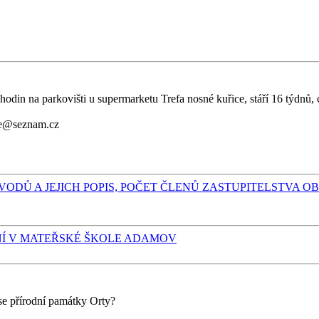
din na parkovišti u supermarketu Trefa nosné kuřice, stáří 16 týdnů, 
ice@seznam.cz
DŮ A JEJICH POPIS, POČET ČLENŮ ZASTUPITELSTVA 
NÍ V MATEŘSKÉ ŠKOLE ADAMOV
se přírodní památky Orty?