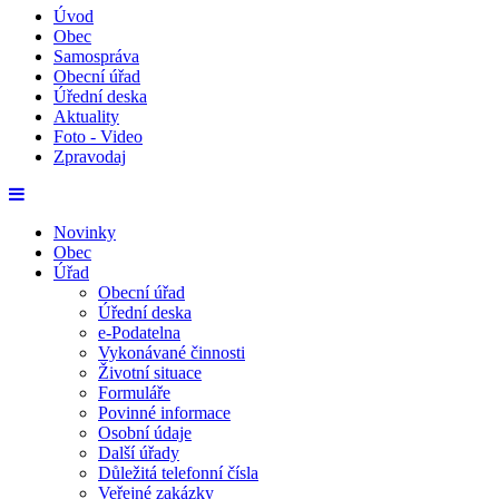
Úvod
Obec
Samospráva
Obecní úřad
Úřední deska
Aktuality
Foto - Video
Zpravodaj
Novinky
Obec
Úřad
Obecní úřad
Úřední deska
e-Podatelna
Vykonávané činnosti
Životní situace
Formuláře
Povinné informace
Osobní údaje
Další úřady
Důležitá telefonní čísla
Veřejné zakázky