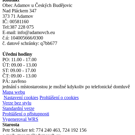
Obec Adamov u Českých Budějovic
Nad Pláckem 347
373 71 Adamov
IČ: 00581160
Tel:387 228 075
E-mail: info@adamovcb.eu
č.ú: 104005666/0300
č. datové schránky: q7bb677
Úřední hodiny
PO: 11.00 - 17.00
ÚT: 09.00 - 13.00
ST: 09.00 - 17.00
ČT: 09.00 - 13.00
PÁ: zavřeno
jednání s místostarostou je možné kdykoliv po telefonické domluvě
Mapa webu
Nastavení cookies
Prohlášení o cookies
Verze bez stylu
Standardní verze
Prohlášení o přístupnosti
Vygeneroval WRS
Starosta
Petr Schicker tel: 774 240 463, 724 192 156