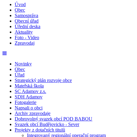
Úvod
Obec
Samospráva
Obecní úřad
Úřední deska
Aktuality
Foto - Video
Zpravodaj
Novinky
Obec
Úřad
Strategický plán rozvoje obce
Mateřská škola
SC Adamov z.s.
SDH Adamov
Fotogalerie
Napsali o obci
Archiv zpravodaje
Dobrovolný svazek obcí POD BABOU
Svazek obcí Budějovicko - Sever
Projekty z dotačních titulů
Integrovaný regionální operační program