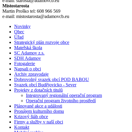
e-mail: starosta@adamovcb.eu
Místostarosta
Martin Proško tel: 608 966 569
e-mail: mistostarosta@adamovcb.eu
Novinky
Obec
Úřad
Strategický plán rozvoje obce
Mateřská škola
SC Adamov z.s.
SDH Adamov
Fotogalerie
Napsali o obci
Archiv zpravodaje
Dobrovolný svazek obcí POD BABOU
Svazek obcí Budějovicko - Sever
Projekty z dotačních titulů
Integrovaný regionální operační program
Operační program životního prostředí
Plánované akce a události
Pronájem kulturního domu
Krizový štáb obce
Firmy a služby v naší obci
Kontakt