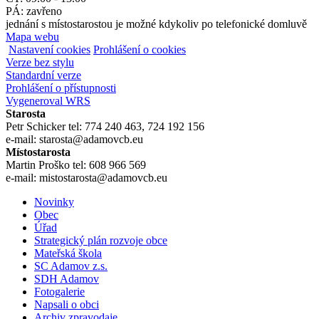
PÁ: zavřeno
jednání s místostarostou je možné kdykoliv po telefonické domluvě
Mapa webu
Nastavení cookies
Prohlášení o cookies
Verze bez stylu
Standardní verze
Prohlášení o přístupnosti
Vygeneroval WRS
Starosta
Petr Schicker tel: 774 240 463, 724 192 156
e-mail: starosta@adamovcb.eu
Místostarosta
Martin Proško tel: 608 966 569
e-mail: mistostarosta@adamovcb.eu
Novinky
Obec
Úřad
Strategický plán rozvoje obce
Mateřská škola
SC Adamov z.s.
SDH Adamov
Fotogalerie
Napsali o obci
Archiv zpravodaje