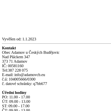
Vyvěšen od:
1.1.2023
Kontakt
Obec Adamov u Českých Budějovic
Nad Pláckem 347
373 71 Adamov
IČ: 00581160
Tel:387 228 075
E-mail: info@adamovcb.eu
č.ú: 104005666/0300
č. datové schránky: q7bb677
Úřední hodiny
PO: 11.00 - 17.00
ÚT: 09.00 - 13.00
ST: 09.00 - 17.00
ČT: 09.00 - 13.00