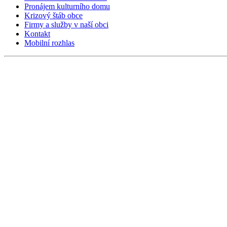
Pronájem kulturního domu
Krizový štáb obce
Firmy a služby v naší obci
Kontakt
Mobilní rozhlas