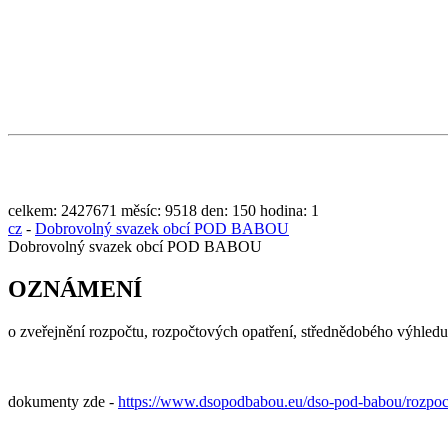
celkem:
2427671
měsíc:
9518
den:
150
hodina:
1
cz
-
Dobrovolný svazek obcí POD BABOU
Dobrovolný svazek obcí POD BABOU
OZNÁMENÍ
o zveřejnění rozpočtu, rozpočtových opatření, střednědobého výhled
dokumenty zde -
https://www.dsopodbabou.eu/dso-pod-babou/rozpoce