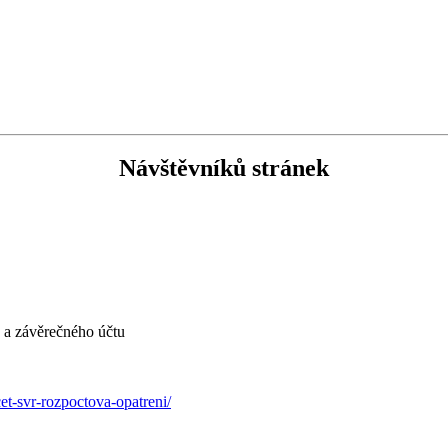
Návštěvníků stránek
u a závěrečného účtu
t-svr-rozpoctova-opatreni/