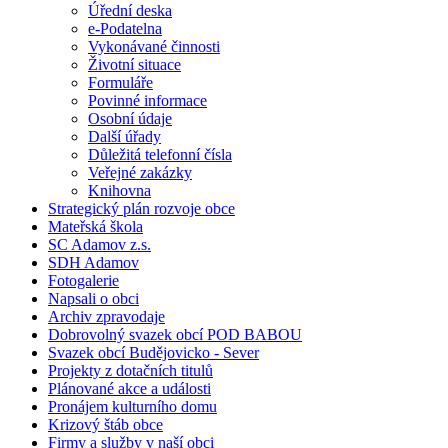
Úřední deska
e-Podatelna
Vykonávané činnosti
Životní situace
Formuláře
Povinné informace
Osobní údaje
Další úřady
Důležitá telefonní čísla
Veřejné zakázky
Knihovna
Strategický plán rozvoje obce
Mateřská škola
SC Adamov z.s.
SDH Adamov
Fotogalerie
Napsali o obci
Archiv zpravodaje
Dobrovolný svazek obcí POD BABOU
Svazek obcí Budějovicko - Sever
Projekty z dotačních titulů
Plánované akce a události
Pronájem kulturního domu
Krizový štáb obce
Firmy a služby v naší obci