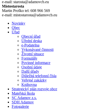
e-mail: starosta@adamovcb.eu
Místostarosta
Martin Proško tel: 608 966 569
e-mail: mistostarosta@adamovcb.eu
Novinky
Obec
Úřad
Obecní úřad
Úřední deska
e-Podatelna
Vykonávané činnosti
Životní situace
Formuláře
Povinné informace
Osobní údaje
Další úřady
Důležitá telefonní čísla
Veřejné zakázky
Knihovna
Strategický plán rozvoje obce
Mateřská škola
SC Adamov z.s.
SDH Adamov
Fotogalerie