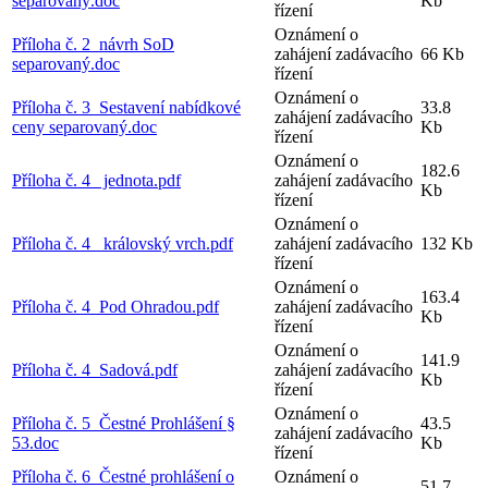
separovaný.doc
Kb
řízení
Oznámení o
Příloha č. 2_návrh SoD
zahájení zadávacího
66 Kb
separovaný.doc
řízení
Oznámení o
Příloha č. 3_Sestavení nabídkové
33.8
zahájení zadávacího
ceny separovaný.doc
Kb
řízení
Oznámení o
182.6
Příloha č. 4_ jednota.pdf
zahájení zadávacího
Kb
řízení
Oznámení o
Příloha č. 4_ královský vrch.pdf
zahájení zadávacího
132 Kb
řízení
Oznámení o
163.4
Příloha č. 4_Pod Ohradou.pdf
zahájení zadávacího
Kb
řízení
Oznámení o
141.9
Příloha č. 4_Sadová.pdf
zahájení zadávacího
Kb
řízení
Oznámení o
Příloha č. 5_Čestné Prohlášení §
43.5
zahájení zadávacího
53.doc
Kb
řízení
Příloha č. 6_Čestné prohlášení o
Oznámení o
51.7