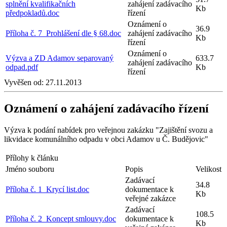
splnění kvalifikačních
zahájení zadávacího
Kb
předpokladů.doc
řízení
Oznámení o
36.9
Příloha č. 7_Prohlášení dle § 68.doc
zahájení zadávacího
Kb
řízení
Oznámení o
Výzva a ZD Adamov separovaný
633.7
zahájení zadávacího
odpad.pdf
Kb
řízení
Vyvěšen od:
27.11.2013
Oznámení o zahájení zadávacího řízení
Výzva k podání nabídek pro veřejnou zakázku "Zajištění svozu a
likvidace komunálního odpadu v obci Adamov u Č. Budějovic"
Přílohy k článku
Jméno souboru
Popis
Velikost
Zadávací
34.8
Příloha č. 1_Krycí list.doc
dokumentace k
Kb
veřejné zakázce
Zadávací
108.5
Příloha č. 2_Koncept smlouvy.doc
dokumentace k
Kb