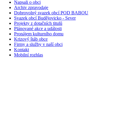
Napsali o obci
Archiv zpravodaje
Dobrovolný svazek obcí POD BABOU
Svazek obcí Budějovicko - Sever
Projekty z dotačních titulů
Plánované akce a události
Pronájem kulturního domu
Krizový štáb obce
Firmy a služby v naší obci
Kontakt
Mobilní rozhlas