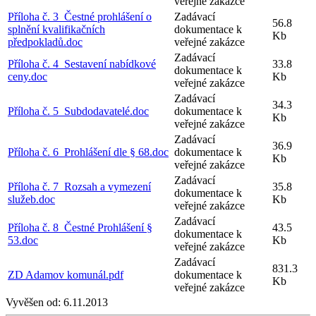
veřejné zakázce
Příloha č. 3_Čestné prohlášení o
Zadávací
56.8
splnění kvalifikačních
dokumentace k
Kb
předpokladů.doc
veřejné zakázce
Zadávací
Příloha č. 4_Sestavení nabídkové
33.8
dokumentace k
ceny.doc
Kb
veřejné zakázce
Zadávací
34.3
Příloha č. 5_Subdodavatelé.doc
dokumentace k
Kb
veřejné zakázce
Zadávací
36.9
Příloha č. 6_Prohlášení dle § 68.doc
dokumentace k
Kb
veřejné zakázce
Zadávací
Příloha č. 7_Rozsah a vymezení
35.8
dokumentace k
služeb.doc
Kb
veřejné zakázce
Zadávací
Příloha č. 8_Čestné Prohlášení §
43.5
dokumentace k
53.doc
Kb
veřejné zakázce
Zadávací
831.3
ZD Adamov komunál.pdf
dokumentace k
Kb
veřejné zakázce
Vyvěšen od:
6.11.2013