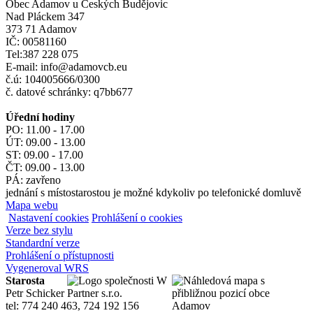
Obec Adamov u Českých Budějovic
Nad Pláckem 347
373 71 Adamov
IČ: 00581160
Tel:387 228 075
E-mail: info@adamovcb.eu
č.ú: 104005666/0300
č. datové schránky: q7bb677
Úřední hodiny
PO: 11.00 - 17.00
ÚT: 09.00 - 13.00
ST: 09.00 - 17.00
ČT: 09.00 - 13.00
PÁ: zavřeno
jednání s místostarostou je možné kdykoliv po telefonické domluvě
Mapa webu
Nastavení cookies
Prohlášení o cookies
Verze bez stylu
Standardní verze
Prohlášení o přístupnosti
Vygeneroval WRS
Starosta
Petr Schicker
tel: 774 240 463, 724 192 156