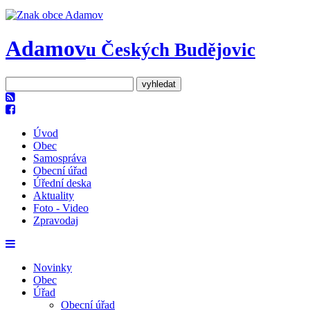
Adamov
u Českých Budějovic
Úvod
Obec
Samospráva
Obecní úřad
Úřední deska
Aktuality
Foto - Video
Zpravodaj
Novinky
Obec
Úřad
Obecní úřad