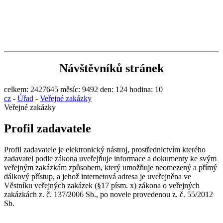
Návštěvníků stránek
celkem:
2427645
měsíc:
9492
den:
124
hodina:
10
cz
-
Úřad
-
Veřejné zakázky
Veřejné zakázky
Profil zadavatele
Profil zadavatele je elektronický nástroj, prostřednictvím kterého
zadavatel podle zákona uveřejňuje informace a dokumenty ke svým
veřejným zakázkám způsobem, který umožňuje neomezený a přímý
dálkový přístup, a jehož internetová adresa je uveřejněna ve
Věstníku veřejných zakázek (§17 písm. x) zákona o veřejných
zakázkách z. č. 137/2006 Sb., po novele provedenou z. č. 55/2012
Sb.