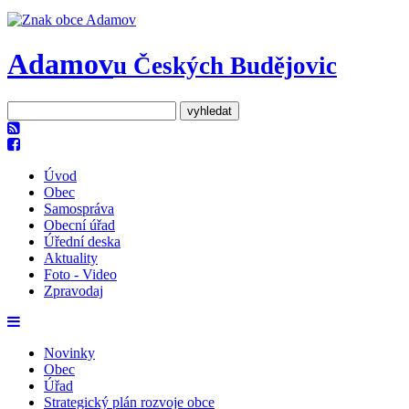
Adamov
u Českých Budějovic
Úvod
Obec
Samospráva
Obecní úřad
Úřední deska
Aktuality
Foto - Video
Zpravodaj
Novinky
Obec
Úřad
Strategický plán rozvoje obce