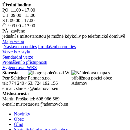
Úřední hodiny
PO: 11.00 - 17.00
ÚT: 09.00 - 13.00
ST: 09.00 - 17.00
ČT: 09.00 - 13.00
PÁ: zavřeno
jednání s místostarostou je možné kdykoliv po telefonické domluvě
Mapa webu
Nastavení cookies
Prohlášení o cookies
Verze bez stylu
Standardní verze
Prohlášení o přístupnosti
Vygeneroval WRS
Starosta
Petr Schicker
tel: 774 240 463, 724 192 156
e-mail: starosta@adamovcb.eu
Místostarosta
Martin Proško tel: 608 966 569
e-mail: mistostarosta@adamovcb.eu
Novinky
Obec
Úřad
Strategický plán rozvoje obce