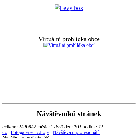
Virtuální prohlídka obce
Návštěvníků stránek
celkem:
2430842
měsíc:
12689
den:
203
hodina:
72
cz
-
Fotogalerie - zdroje
-
Návštěva u profesionálů
Návštěva u profesionálů