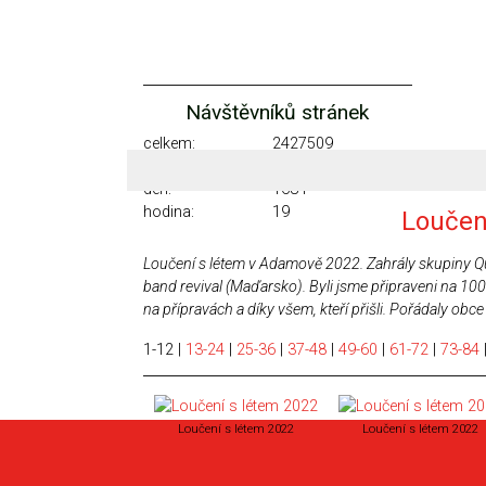
Návštěvníků stránek
celkem:
2427509
měsíc:
9356
den:
1684
hodina:
19
Loučen
Loučení s létem v Adamově 2022. Zahrály skupiny Que
band revival (Maďarsko). Byli jsme připraveni na 1000 
na přípravách a díky všem, kteří přišli. Pořádaly ob
1-12
|
13-24
|
25-36
|
37-48
|
49-60
|
61-72
|
73-84
Loučení s létem 2022
Loučení s létem 2022