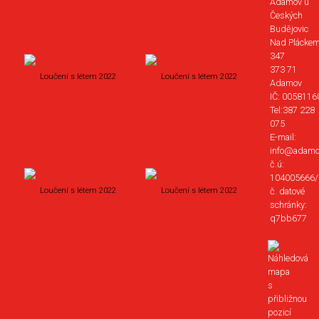
Adamov u
Českých
Budějovic
Nad Plácke
347
373 71
Loučení s létem 2022
Loučení s létem 2022
Adamov
IČ: 0058116
Tel:387 228
075
E-mail:
info@adamo
č.ú:
104005666/
č. datové
Loučení s létem 2022
Loučení s létem 2022
schránky:
q7bb677