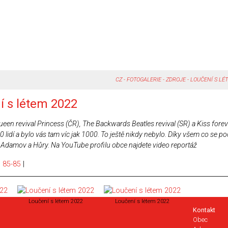
CZ
-
FOTOGALERIE - ZDROJE
-
LOUČENÍ S LÉ
í s létem 2022
en revival Princess (ČR), The Backwards Beatles revival (SR) a Kiss forev
lidí a bylo vás tam víc jak 1000. To ještě nikdy nebylo. Díky všem co se pod
ce Adamov a Hůry. Na YouTube profilu obce najdete video reportáž
|
85-85
|
Loučení s létem 2022
Loučení s létem 2022
Kontakt
Obec