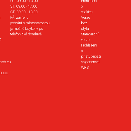
ÚT: 09.00 - 13.00
Prohlášení
ST: 09.00 - 17.00
o
ČT: 09.00 - 13.00
cookies
m
PÁ: zavřeno
Verze
jednání s místostarostou
bez
je možné kdykoliv po
stylu
telefonické domluvě
Standardní
0
verze
Prohlášení
o
přístupnosti
vcb.eu
Vygeneroval
WRS
0300