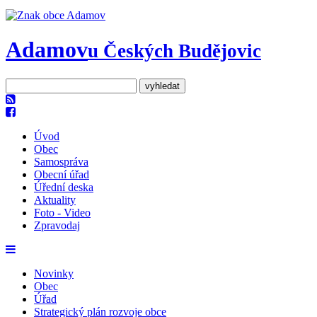
Adamov
u Českých Budějovic
Úvod
Obec
Samospráva
Obecní úřad
Úřední deska
Aktuality
Foto - Video
Zpravodaj
Novinky
Obec
Úřad
Strategický plán rozvoje obce