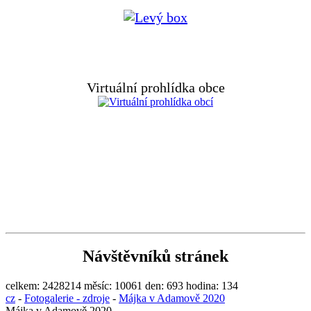
Virtuální prohlídka obce
Návštěvníků stránek
celkem:
2428214
měsíc:
10061
den:
693
hodina:
134
cz
-
Fotogalerie - zdroje
-
Májka v Adamově 2020
Májka v Adamově 2020