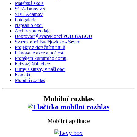
Mateřská škola
SC Adamov z.s.
SDH Adamov
Fotogalerie
Napsali o obci
Archiv zpravodaje
Dobrovolný svazek obcí POD BABOU
Svazek obcí Budějovicko - Sever
Projekty z dotačních titulů
Plánované akce a události
Pronájem kulturního domu
Krizový štáb obce
Firmy a služby v naší obci
Kontakt
Mobilní rozhlas
Mobilní rozhlas
Mobilní aplikace