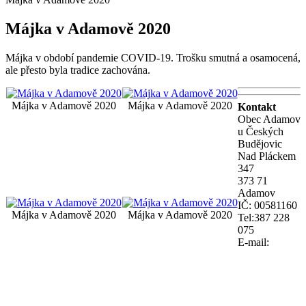
Májka v Adamově 2020
Májka v období pandemie COVID-19. Trošku smutná a osamocená,
ale přesto byla tradice zachována.
Májka v Adamově 2020
Májka v Adamově 2020
Kontakt
Obec Adamov
u Českých
Budějovic
Nad Pláckem
347
373 71
Adamov
IČ: 00581160
Májka v Adamově 2020
Májka v Adamově 2020
Tel:387 228
075
E-mail: