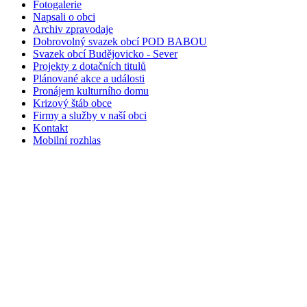
Fotogalerie
Napsali o obci
Archiv zpravodaje
Dobrovolný svazek obcí POD BABOU
Svazek obcí Budějovicko - Sever
Projekty z dotačních titulů
Plánované akce a události
Pronájem kulturního domu
Krizový štáb obce
Firmy a služby v naší obci
Kontakt
Mobilní rozhlas