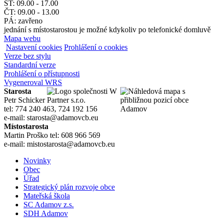
ST: 09.00 - 17.00
ČT: 09.00 - 13.00
PÁ: zavřeno
jednání s místostarostou je možné kdykoliv po telefonické domluvě
Mapa webu
Nastavení cookies
Prohlášení o cookies
Verze bez stylu
Standardní verze
Prohlášení o přístupnosti
Vygeneroval WRS
Starosta
Petr Schicker
tel: 774 240 463, 724 192 156
e-mail: starosta@adamovcb.eu
Místostarosta
Martin Proško tel: 608 966 569
e-mail: mistostarosta@adamovcb.eu
Novinky
Obec
Úřad
Strategický plán rozvoje obce
Mateřská škola
SC Adamov z.s.
SDH Adamov