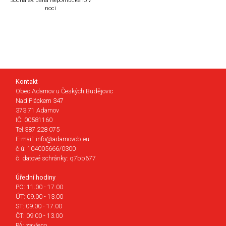
Socha sv. Jana Nepomuckého v
noci
Kontakt
Obec Adamov u Českých Budějovic
Nad Pláckem 347
373 71 Adamov
IČ: 00581160
Tel:387 228 075
E-mail: info@adamovcb.eu
č.ú: 104005666/0300
č. datové schránky: q7bb677
Úřední hodiny
PO: 11.00 - 17.00
ÚT: 09.00 - 13.00
ST: 09.00 - 17.00
ČT: 09.00 - 13.00
PÁ: zavřeno