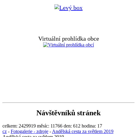
Virtuální prohlídka obce
Návštěvníků stránek
celkem:
2429919
měsíc:
11766
den:
612
hodina:
17
cz
-
Fotogalerie - zdroje
-
Andělská cesta za světlem 2019
Andělská cesta za světlem 2019