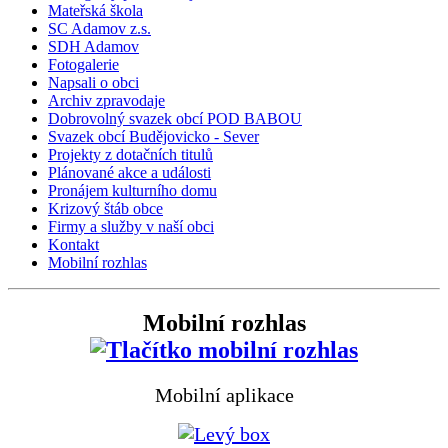
Mateřská škola
SC Adamov z.s.
SDH Adamov
Fotogalerie
Napsali o obci
Archiv zpravodaje
Dobrovolný svazek obcí POD BABOU
Svazek obcí Budějovicko - Sever
Projekty z dotačních titulů
Plánované akce a události
Pronájem kulturního domu
Krizový štáb obce
Firmy a služby v naší obci
Kontakt
Mobilní rozhlas
Mobilní rozhlas
Mobilní aplikace