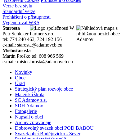
Nastavení cookies
Prohlášení o cookies
Verze bez stylu
Standardní verze
Prohlášení o přístupnosti
Vygeneroval WRS
Starosta
Petr Schicker
tel: 774 240 463, 724 192 156
e-mail: starosta@adamovcb.eu
Místostarosta
Martin Proško tel: 608 966 569
e-mail: mistostarosta@adamovcb.eu
Novinky
Obec
Úřad
Strategický plán rozvoje obce
Mateřská škola
SC Adamov z.s.
SDH Adamov
Fotogalerie
Napsali o obci
Archiv zpravodaje
Dobrovolný svazek obcí POD BABOU
Svazek obcí Budějovicko - Sever