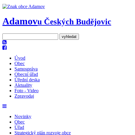
Adamov
u Českých Budějovic
Úvod
Obec
Samospráva
Obecní úřad
Úřední deska
Aktuality
Foto - Video
Zpravodaj
Novinky
Obec
Úřad
Strategický plán rozvoje obce