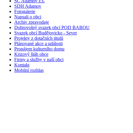
SC Adamov z.s.
SDH Adamov
Fotogalerie
Napsali o obci
Archiv zpravodaje
Dobrovolný svazek obcí POD BABOU
Svazek obcí Budějovicko - Sever
Projekty z dotačních titulů
Plánované akce a události
Pronájem kulturního domu
Krizový štáb obce
Firmy a služby v naší obci
Kontakt
Mobilní rozhlas