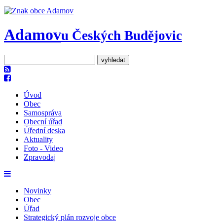
Adamov
u Českých Budějovic
Úvod
Obec
Samospráva
Obecní úřad
Úřední deska
Aktuality
Foto - Video
Zpravodaj
Novinky
Obec
Úřad
Strategický plán rozvoje obce