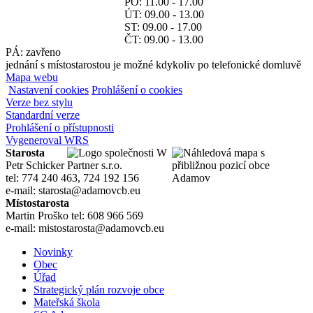
PO: 11.00 - 17.00
ÚT: 09.00 - 13.00
ST: 09.00 - 17.00
ČT: 09.00 - 13.00
PÁ: zavřeno
jednání s místostarostou je možné kdykoliv po telefonické domluvě
Mapa webu
Nastavení cookies
Prohlášení o cookies
Verze bez stylu
Standardní verze
Prohlášení o přístupnosti
Vygeneroval WRS
Starosta
Petr Schicker
tel: 774 240 463, 724 192 156
e-mail: starosta@adamovcb.eu
Místostarosta
Martin Proško tel: 608 966 569
e-mail: mistostarosta@adamovcb.eu
Novinky
Obec
Úřad
Strategický plán rozvoje obce
Mateřská škola