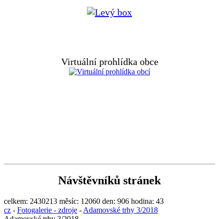
Virtuální prohlídka obce
Návštěvníků stránek
celkem:
2430213
měsíc:
12060
den:
906
hodina:
43
cz
-
Fotogalerie - zdroje
-
Adamovské trhy 3/2018
Adamovské trhy 3/2018