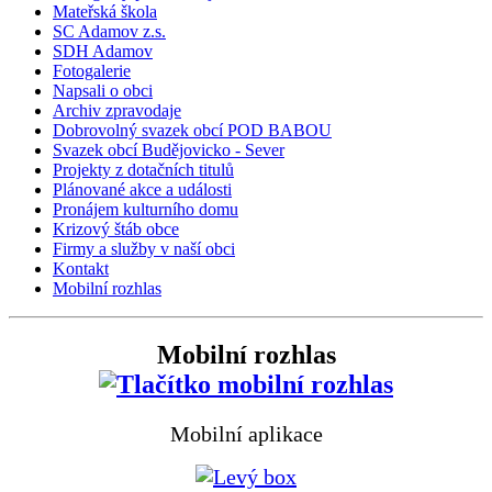
Mateřská škola
SC Adamov z.s.
SDH Adamov
Fotogalerie
Napsali o obci
Archiv zpravodaje
Dobrovolný svazek obcí POD BABOU
Svazek obcí Budějovicko - Sever
Projekty z dotačních titulů
Plánované akce a události
Pronájem kulturního domu
Krizový štáb obce
Firmy a služby v naší obci
Kontakt
Mobilní rozhlas
Mobilní rozhlas
Mobilní aplikace