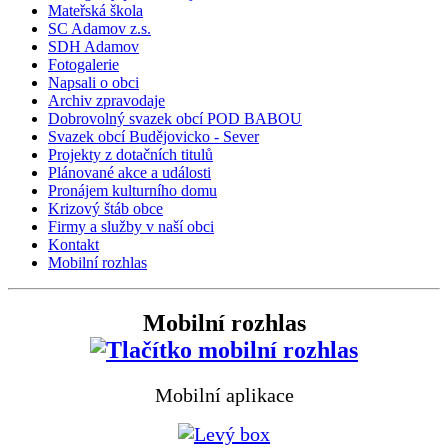
Mateřská škola
SC Adamov z.s.
SDH Adamov
Fotogalerie
Napsali o obci
Archiv zpravodaje
Dobrovolný svazek obcí POD BABOU
Svazek obcí Budějovicko - Sever
Projekty z dotačních titulů
Plánované akce a události
Pronájem kulturního domu
Krizový štáb obce
Firmy a služby v naší obci
Kontakt
Mobilní rozhlas
Mobilní rozhlas
Mobilní aplikace