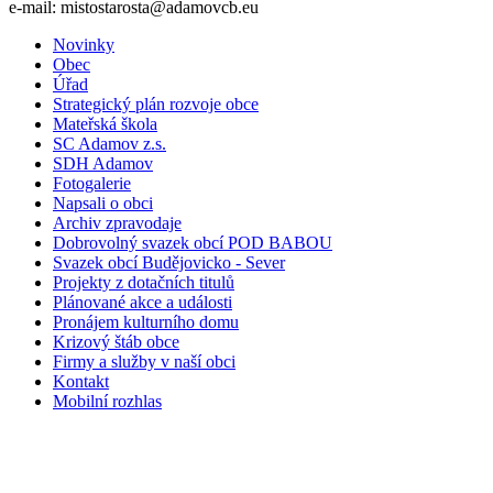
e-mail: mistostarosta@adamovcb.eu
Novinky
Obec
Úřad
Strategický plán rozvoje obce
Mateřská škola
SC Adamov z.s.
SDH Adamov
Fotogalerie
Napsali o obci
Archiv zpravodaje
Dobrovolný svazek obcí POD BABOU
Svazek obcí Budějovicko - Sever
Projekty z dotačních titulů
Plánované akce a události
Pronájem kulturního domu
Krizový štáb obce
Firmy a služby v naší obci
Kontakt
Mobilní rozhlas