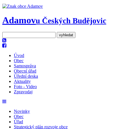
Adamov
u Českých Budějovic
Úvod
Obec
Samospráva
Obecní úřad
Úřední deska
Aktuality
Foto - Video
Zpravodaj
Novinky
Obec
Úřad
Strategický plán rozvoje obce