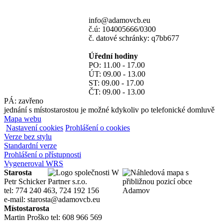
info@adamovcb.eu
č.ú: 104005666/0300
č. datové schránky: q7bb677
Úřední hodiny
PO: 11.00 - 17.00
ÚT: 09.00 - 13.00
ST: 09.00 - 17.00
ČT: 09.00 - 13.00
PÁ: zavřeno
jednání s místostarostou je možné kdykoliv po telefonické domluvě
Mapa webu
Nastavení cookies
Prohlášení o cookies
Verze bez stylu
Standardní verze
Prohlášení o přístupnosti
Vygeneroval WRS
Starosta
Petr Schicker
tel: 774 240 463, 724 192 156
e-mail: starosta@adamovcb.eu
Místostarosta
Martin Proško tel: 608 966 569