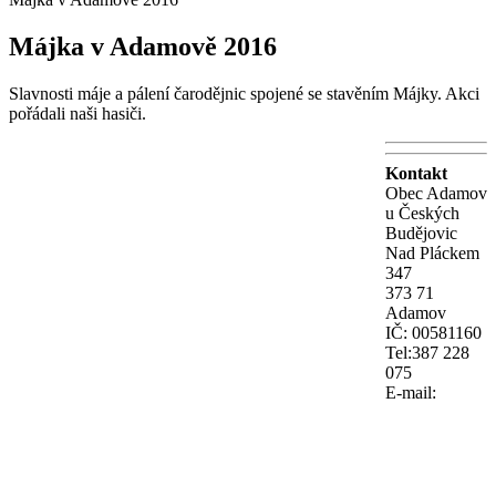
Májka v Adamově 2016
Slavnosti máje a pálení čarodějnic spojené se stavěním Májky. Akci
pořádali naši hasiči.
Kontakt
Obec Adamov
u Českých
Budějovic
Nad Pláckem
347
373 71
Adamov
IČ: 00581160
Tel:387 228
075
E-mail: