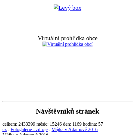
Virtuální prohlídka obce
Návštěvníků stránek
celkem:
2433399
měsíc:
15246
den:
1169
hodina:
57
cz
-
Fotogalerie - zdroje
-
Májka v Adamově 2016
Májka v Adamově 2016