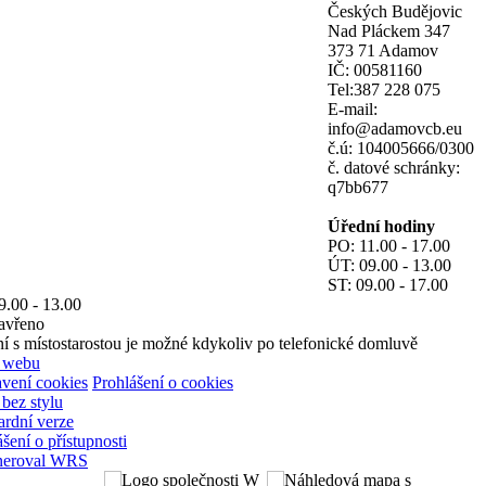
Českých Budějovic
Nad Pláckem 347
373 71 Adamov
IČ: 00581160
Tel:387 228 075
E-mail:
info@adamovcb.eu
č.ú: 104005666/0300
č. datové schránky:
q7bb677
Úřední hodiny
PO: 11.00 - 17.00
ÚT: 09.00 - 13.00
ST: 09.00 - 17.00
9.00 - 13.00
avřeno
ní s místostarostou je možné kdykoliv po telefonické domluvě
 webu
vení cookies
Prohlášení o cookies
 bez stylu
ardní verze
šení o přístupnosti
neroval WRS