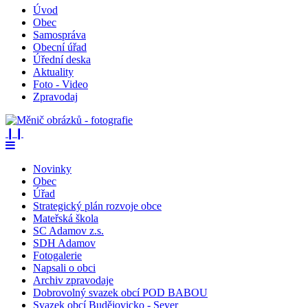
Úvod
Obec
Samospráva
Obecní úřad
Úřední deska
Aktuality
Foto - Video
Zpravodaj
❙❙
Novinky
Obec
Úřad
Strategický plán rozvoje obce
Mateřská škola
SC Adamov z.s.
SDH Adamov
Fotogalerie
Napsali o obci
Archiv zpravodaje
Dobrovolný svazek obcí POD BABOU
Svazek obcí Budějovicko - Sever