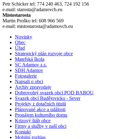
Petr Schicker tel: 774 240 463, 724 192 156
e-mail: starosta@adamovcb.eu
Místostarosta
Martin Proško tel: 608 966 569
e-mail: mistostarosta@adamovcb.eu
Novinky
Obec
Úřad
Strategický plán rozvoje obce
Mateřská škola
SC Adamov z.s.
SDH Adamov
Fotogalerie
Napsali o obci
Archiv zpravodaje
Dobrovolný svazek obcí POD BABOU
Svazek obcí Budějovicko - Sever
Projekty z dotačních titulů
Plánované akce a události
Pronájem kulturního domu
Krizový štáb obce
Firmy a služby v naší obci
Kontakt
Mobilní rozhlas