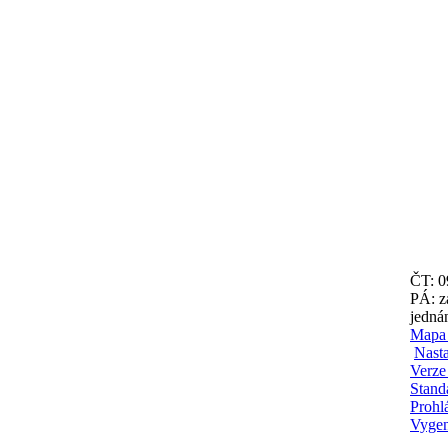
ČT: 0
PÁ: z
jedná
Mapa
Nasta
Verze
Stand
Prohlá
Vyge