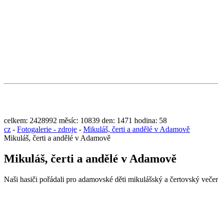
celkem:
2428992
měsíc:
10839
den:
1471
hodina:
58
cz
-
Fotogalerie - zdroje
-
Mikuláš, čerti a andělé v Adamově
Mikuláš, čerti a andělé v Adamově
Mikuláš, čerti a andělé v Adamově
Naši hasiči pořádali pro adamovské děti mikulášský a čertovský večer. 