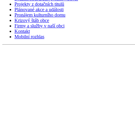
Projekty z dotačních titulů
Plánované akce a události
Pronájem kulturního domu
Krizový štáb obce
Firmy a služby v naší obci
Kontakt
Mobilní rozhlas