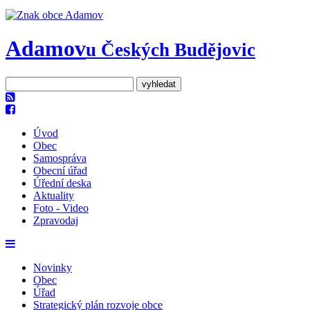
Adamov
u Českých Budějovic
Úvod
Obec
Samospráva
Obecní úřad
Úřední deska
Aktuality
Foto - Video
Zpravodaj
Novinky
Obec
Úřad
Strategický plán rozvoje obce