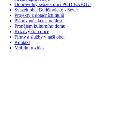
Dobrovolný svazek obcí POD BABOU
Svazek obcí Budějovicko - Sever
Projekty z dotačních titulů
Plánované akce a události
Pronájem kulturního domu
Krizový štáb obce
Firmy a služby v naší obci
Kontakt
Mobilní rozhlas