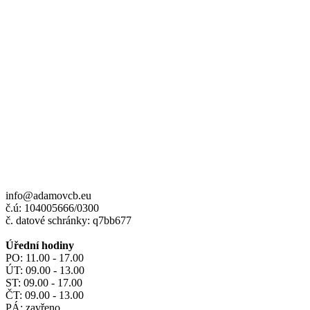
info@adamovcb.eu
č.ú: 104005666/0300
č. datové schránky: q7bb677
Úřední hodiny
PO: 11.00 - 17.00
ÚT: 09.00 - 13.00
ST: 09.00 - 17.00
ČT: 09.00 - 13.00
PÁ: zavřeno