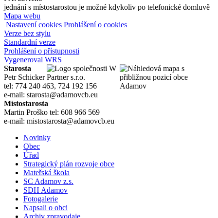
jednání s místostarostou je možné kdykoliv po telefonické domluvě
Mapa webu
Nastavení cookies
Prohlášení o cookies
Verze bez stylu
Standardní verze
Prohlášení o přístupnosti
Vygeneroval WRS
Starosta
Petr Schicker
tel: 774 240 463, 724 192 156
e-mail: starosta@adamovcb.eu
Místostarosta
Martin Proško tel: 608 966 569
e-mail: mistostarosta@adamovcb.eu
Novinky
Obec
Úřad
Strategický plán rozvoje obce
Mateřská škola
SC Adamov z.s.
SDH Adamov
Fotogalerie
Napsali o obci
Archiv zpravodaje