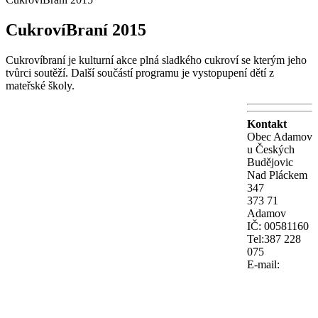
CukrovíBraní 2015
Cukrovíbraní je kulturní akce plná sladkého cukroví se kterým jeho
tvůrci soutěží. Další součástí programu je vystopupení dětí z
mateřské školy.
Kontakt
Obec Adamov
u Českých
Budějovic
Nad Pláckem
347
373 71
Adamov
IČ: 00581160
Tel:387 228
075
E-mail: