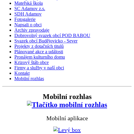
Mateřská škola
SC Adamov z.s.
SDH Adamov
Fotogalerie
Napsali o obci
Archiv zpravodaje
Dobrovolný svazek obcí POD BABOU
Svazek obcí Budějovicko - Sever
Projekty z dotačních titulů
Plánované akce a události
Pronájem kulturního domu
Krizový štáb obce
Firmy a služby v naší obci
Kontakt
Mobilní rozhlas
Mobilní rozhlas
Mobilní aplikace