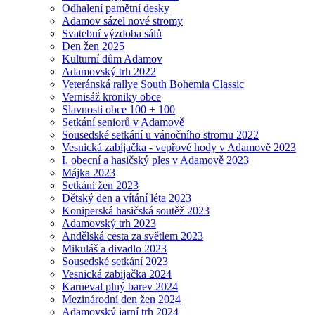
Odhalení pamětní desky
Adamov sázel nové stromy
Svatební výzdoba sálů
Den žen 2025
Kulturní dům Adamov
Adamovský trh 2022
Veteránská rallye South Bohemia Classic
Vernisáž kroniky obce
Slavnosti obce 100 + 100
Setkání seniorů v Adamově
Sousedské setkání u vánočního stromu 2022
Vesnická zabíjačka - vepřové hody v Adamově 2023
I. obecní a hasičský ples v Adamově 2023
Májka 2023
Setkání žen 2023
Dětský den a vítání léta 2023
Koniperská hasičská soutěž 2023
Adamovský trh 2023
Andělská cesta za světlem 2023
Mikuláš a divadlo 2023
Sousedské setkání 2023
Vesnická zabijačka 2024
Karneval plný barev 2024
Mezinárodní den žen 2024
Adamovský jarní trh 2024