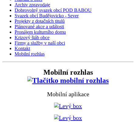
Archiv zpravodaje
Dobrovolný svazek obcí POD BABOU
Svazek obcí Budějovicko - Sever
Projekty z dotačních titulů
Plánované akce a události
Pronájem kulturního domu
Krizový štáb obce
Firmy a služby v naší obci
Kontakt
Mobilní rozhlas
Mobilní rozhlas
Mobilní aplikace