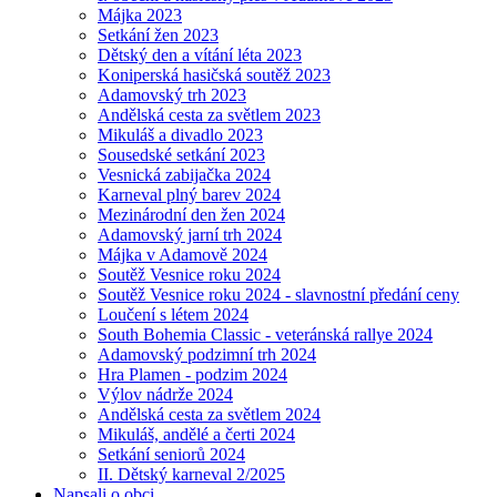
Májka 2023
Setkání žen 2023
Dětský den a vítání léta 2023
Koniperská hasičská soutěž 2023
Adamovský trh 2023
Andělská cesta za světlem 2023
Mikuláš a divadlo 2023
Sousedské setkání 2023
Vesnická zabijačka 2024
Karneval plný barev 2024
Mezinárodní den žen 2024
Adamovský jarní trh 2024
Májka v Adamově 2024
Soutěž Vesnice roku 2024
Soutěž Vesnice roku 2024 - slavnostní předání ceny
Loučení s létem 2024
South Bohemia Classic - veteránská rallye 2024
Adamovský podzimní trh 2024
Hra Plamen - podzim 2024
Výlov nádrže 2024
Andělská cesta za světlem 2024
Mikuláš, andělé a čerti 2024
Setkání seniorů 2024
II. Dětský karneval 2/2025
Napsali o obci