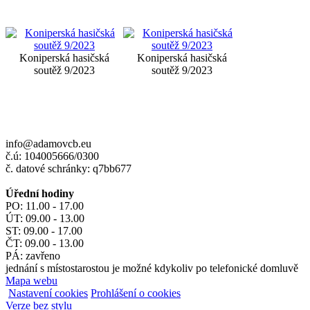
Koniperská hasičská
Koniperská hasičská
soutěž 9/2023
soutěž 9/2023
info@adamovcb.eu
č.ú: 104005666/0300
č. datové schránky: q7bb677
Úřední hodiny
PO: 11.00 - 17.00
ÚT: 09.00 - 13.00
ST: 09.00 - 17.00
ČT: 09.00 - 13.00
PÁ: zavřeno
jednání s místostarostou je možné kdykoliv po telefonické domluvě
Mapa webu
Nastavení cookies
Prohlášení o cookies
Verze bez stylu