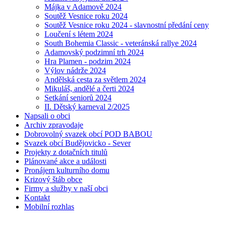
Májka v Adamově 2024
Soutěž Vesnice roku 2024
Soutěž Vesnice roku 2024 - slavnostní předání ceny
Loučení s létem 2024
South Bohemia Classic - veteránská rallye 2024
Adamovský podzimní trh 2024
Hra Plamen - podzim 2024
Výlov nádrže 2024
Andělská cesta za světlem 2024
Mikuláš, andělé a čerti 2024
Setkání seniorů 2024
II. Dětský karneval 2/2025
Napsali o obci
Archiv zpravodaje
Dobrovolný svazek obcí POD BABOU
Svazek obcí Budějovicko - Sever
Projekty z dotačních titulů
Plánované akce a události
Pronájem kulturního domu
Krizový štáb obce
Firmy a služby v naší obci
Kontakt
Mobilní rozhlas