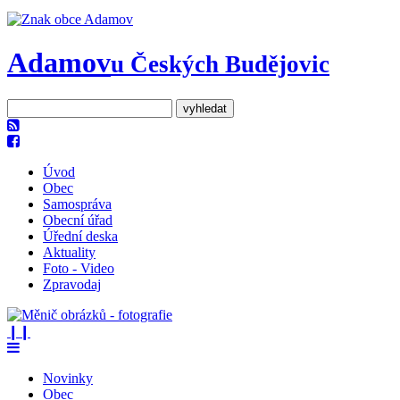
Adamov
u Českých Budějovic
Úvod
Obec
Samospráva
Obecní úřad
Úřední deska
Aktuality
Foto - Video
Zpravodaj
❙❙
Novinky
Obec