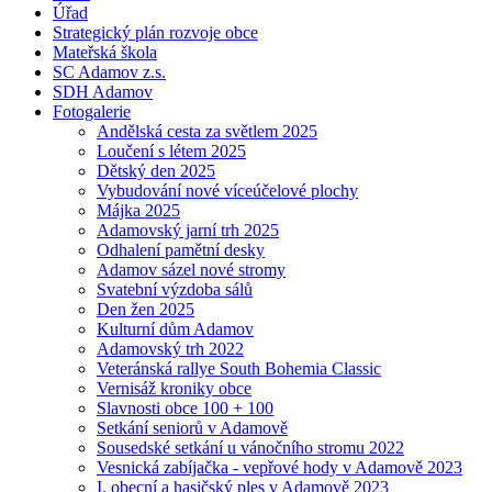
Úřad
Strategický plán rozvoje obce
Mateřská škola
SC Adamov z.s.
SDH Adamov
Fotogalerie
Andělská cesta za světlem 2025
Loučení s létem 2025
Dětský den 2025
Vybudování nové víceúčelové plochy
Májka 2025
Adamovský jarní trh 2025
Odhalení pamětní desky
Adamov sázel nové stromy
Svatební výzdoba sálů
Den žen 2025
Kulturní dům Adamov
Adamovský trh 2022
Veteránská rallye South Bohemia Classic
Vernisáž kroniky obce
Slavnosti obce 100 + 100
Setkání seniorů v Adamově
Sousedské setkání u vánočního stromu 2022
Vesnická zabíjačka - vepřové hody v Adamově 2023
I. obecní a hasičský ples v Adamově 2023