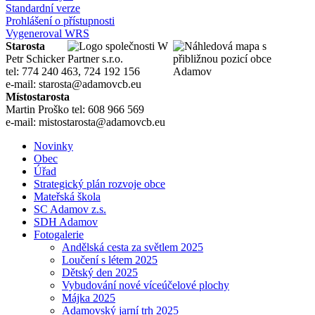
Standardní verze
Prohlášení o přístupnosti
Vygeneroval WRS
Starosta
Petr Schicker
tel: 774 240 463, 724 192 156
e-mail: starosta@adamovcb.eu
Místostarosta
Martin Proško tel: 608 966 569
e-mail: mistostarosta@adamovcb.eu
Novinky
Obec
Úřad
Strategický plán rozvoje obce
Mateřská škola
SC Adamov z.s.
SDH Adamov
Fotogalerie
Andělská cesta za světlem 2025
Loučení s létem 2025
Dětský den 2025
Vybudování nové víceúčelové plochy
Májka 2025
Adamovský jarní trh 2025