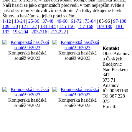
Naši hasiči se jako organizátoři předvedli v tom nejlepším světle a
naši obec reprezentovali víc než dobře. Za fotky děkujeme Pavlu
Šímovi a hasičům za jejich práci s dětmi.
1-12
|
13-24
|
25-36
|
37-48
|
49-60
|
61-72
|
73-84
|
85-96
|
97-108
|
109-120
|
121-132
|
133-144
|
145-156
|
157-168
|
169-180
|
181-
192
|
193-204
|
205-216
|
217-222
|
Kontakt
Koniperská hasičská
Koniperská hasičská
Obec Adamov
soutěž 9/2023
soutěž 9/2023
u Českých
Budějovic
Nad Pláckem
347
373 71
Adamov
IČ: 00581160
Tel:387 228
Koniperská hasičská
Koniperská hasičská
075
soutěž 9/2023
soutěž 9/2023
E-mail: