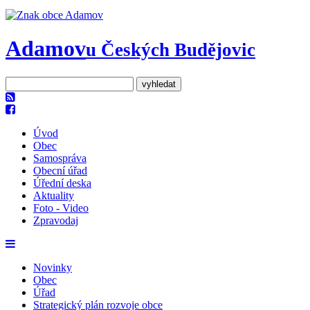
Adamov
u Českých Budějovic
Úvod
Obec
Samospráva
Obecní úřad
Úřední deska
Aktuality
Foto - Video
Zpravodaj
Novinky
Obec
Úřad
Strategický plán rozvoje obce