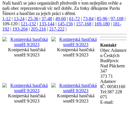
Naši hasiči se jako organizátoři předvedli v tom nejlepším světle a
naši obec reprezentovali víc než dobře. Za fotky děkujeme Pavlu
Šímovi a hasičům za jejich práci s dětmi.
1-12
|
13-24
|
25-36
|
37-48
|
49-60
|
61-72
|
73-84
|
85-96
|
97-108
|
109-120
|
121-132
|
133-144
|
145-156
|
157-168
|
169-180
|
181-
192
|
193-204
|
205-216
|
217-222
|
Kontakt
Koniperská hasičská
Koniperská hasičská
Obec Adamov
soutěž 9/2023
soutěž 9/2023
u Českých
Budějovic
Nad Pláckem
347
373 71
Adamov
IČ: 00581160
Tel:387 228
Koniperská hasičská
Koniperská hasičská
075
soutěž 9/2023
soutěž 9/2023
E-mail: