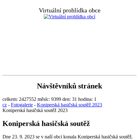
Virtuální prohlídka obce
Návštěvníků stránek
celkem:
2427552
měsíc:
9399
den:
31
hodina:
1
cz
-
Fotogalerie
-
Koniperská hasičská soutěž 2023
Koniperská hasičská soutěž 2023
Koniperská hasičská soutěž
Dne 23. 9. 2023 se v naší obci konala Koniperská hasičská soutěž.