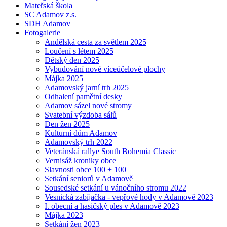
Mateřská škola
SC Adamov z.s.
SDH Adamov
Fotogalerie
Andělská cesta za světlem 2025
Loučení s létem 2025
Dětský den 2025
Vybudování nové víceúčelové plochy
Májka 2025
Adamovský jarní trh 2025
Odhalení pamětní desky
Adamov sázel nové stromy
Svatební výzdoba sálů
Den žen 2025
Kulturní dům Adamov
Adamovský trh 2022
Veteránská rallye South Bohemia Classic
Vernisáž kroniky obce
Slavnosti obce 100 + 100
Setkání seniorů v Adamově
Sousedské setkání u vánočního stromu 2022
Vesnická zabíjačka - vepřové hody v Adamově 2023
I. obecní a hasičský ples v Adamově 2023
Májka 2023
Setkání žen 2023