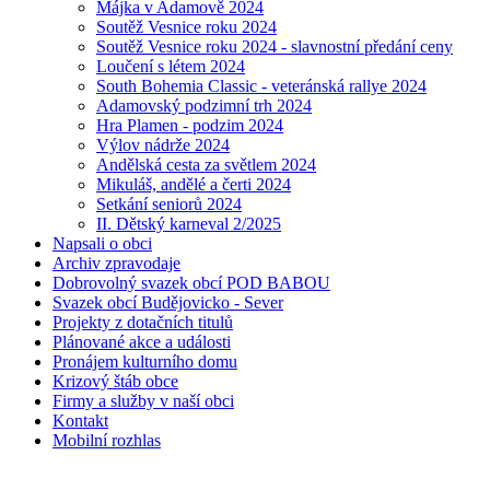
Májka v Adamově 2024
Soutěž Vesnice roku 2024
Soutěž Vesnice roku 2024 - slavnostní předání ceny
Loučení s létem 2024
South Bohemia Classic - veteránská rallye 2024
Adamovský podzimní trh 2024
Hra Plamen - podzim 2024
Výlov nádrže 2024
Andělská cesta za světlem 2024
Mikuláš, andělé a čerti 2024
Setkání seniorů 2024
II. Dětský karneval 2/2025
Napsali o obci
Archiv zpravodaje
Dobrovolný svazek obcí POD BABOU
Svazek obcí Budějovicko - Sever
Projekty z dotačních titulů
Plánované akce a události
Pronájem kulturního domu
Krizový štáb obce
Firmy a služby v naší obci
Kontakt
Mobilní rozhlas