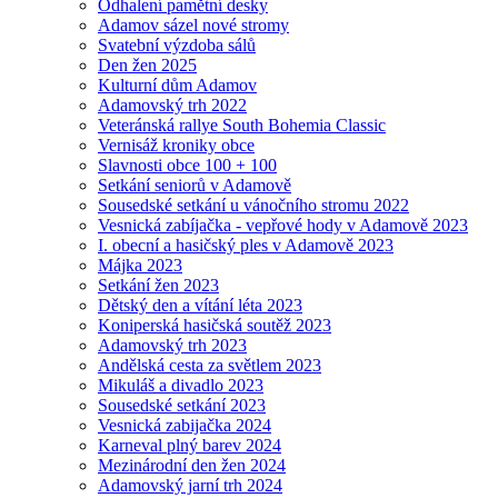
Odhalení pamětní desky
Adamov sázel nové stromy
Svatební výzdoba sálů
Den žen 2025
Kulturní dům Adamov
Adamovský trh 2022
Veteránská rallye South Bohemia Classic
Vernisáž kroniky obce
Slavnosti obce 100 + 100
Setkání seniorů v Adamově
Sousedské setkání u vánočního stromu 2022
Vesnická zabíjačka - vepřové hody v Adamově 2023
I. obecní a hasičský ples v Adamově 2023
Májka 2023
Setkání žen 2023
Dětský den a vítání léta 2023
Koniperská hasičská soutěž 2023
Adamovský trh 2023
Andělská cesta za světlem 2023
Mikuláš a divadlo 2023
Sousedské setkání 2023
Vesnická zabijačka 2024
Karneval plný barev 2024
Mezinárodní den žen 2024
Adamovský jarní trh 2024