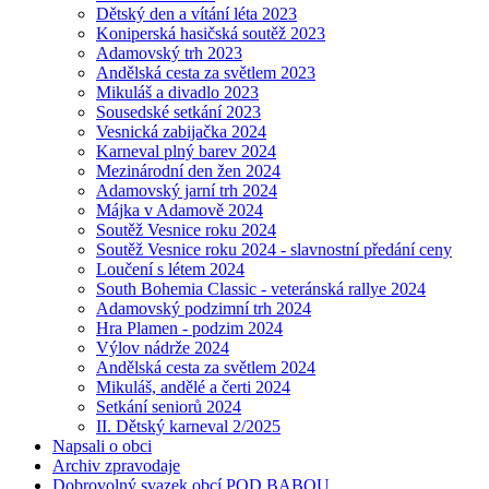
Dětský den a vítání léta 2023
Koniperská hasičská soutěž 2023
Adamovský trh 2023
Andělská cesta za světlem 2023
Mikuláš a divadlo 2023
Sousedské setkání 2023
Vesnická zabijačka 2024
Karneval plný barev 2024
Mezinárodní den žen 2024
Adamovský jarní trh 2024
Májka v Adamově 2024
Soutěž Vesnice roku 2024
Soutěž Vesnice roku 2024 - slavnostní předání ceny
Loučení s létem 2024
South Bohemia Classic - veteránská rallye 2024
Adamovský podzimní trh 2024
Hra Plamen - podzim 2024
Výlov nádrže 2024
Andělská cesta za světlem 2024
Mikuláš, andělé a čerti 2024
Setkání seniorů 2024
II. Dětský karneval 2/2025
Napsali o obci
Archiv zpravodaje
Dobrovolný svazek obcí POD BABOU