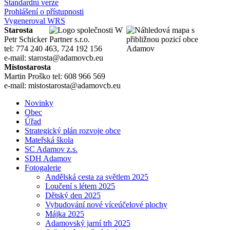
Standardní verze
Prohlášení o přístupnosti
Vygeneroval WRS
Starosta
Petr Schicker
tel: 774 240 463, 724 192 156
e-mail: starosta@adamovcb.eu
Místostarosta
Martin Proško tel: 608 966 569
e-mail: mistostarosta@adamovcb.eu
Novinky
Obec
Úřad
Strategický plán rozvoje obce
Mateřská škola
SC Adamov z.s.
SDH Adamov
Fotogalerie
Andělská cesta za světlem 2025
Loučení s létem 2025
Dětský den 2025
Vybudování nové víceúčelové plochy
Májka 2025
Adamovský jarní trh 2025