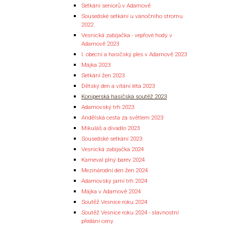
Setkání seniorů v Adamově
Sousedské setkání u vánočního stromu
2022
Vesnická zabíjačka - vepřové hody v
Adamově 2023
I. obecní a hasičský ples v Adamově 2023
Májka 2023
Setkání žen 2023
Dětský den a vítání léta 2023
Koniperská hasičská soutěž 2023
Adamovský trh 2023
Andělská cesta za světlem 2023
Mikuláš a divadlo 2023
Sousedské setkání 2023
Vesnická zabijačka 2024
Karneval plný barev 2024
Mezinárodní den žen 2024
Adamovský jarní trh 2024
Májka v Adamově 2024
Soutěž Vesnice roku 2024
Soutěž Vesnice roku 2024 - slavnostní
předání ceny