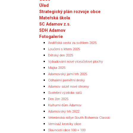
Úřad
Strategický plán rozvoje obce
Mateřská škola
SC Adamov z.s.
SDH Adamov
Fotogalerie
Andělská cesta za světlem 2025
Loučení s létem 2025
Dětský den 2025
Vybudování nové víceúčelové plochy
Májka 2025
Adamovský jarní trh 2025
Odhalení pamětní desky
Adamov sázel nové stromy
Svatební výzdoba sálů
Den žen 2025
Kulturní dům Adamov
Adamovský trh 2022
Veteránská rallye South Bohemia Classic
Vernisáž kroniky obce
Slavnosti obce 100 + 100