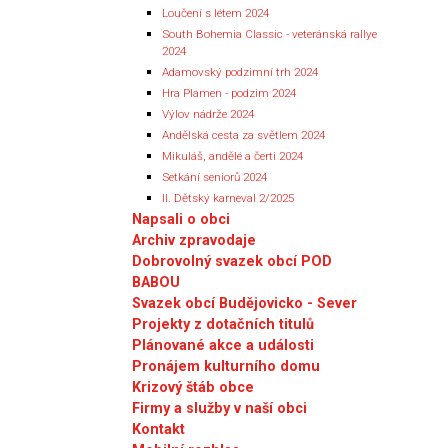
Loučení s létem 2024
South Bohemia Classic - veteránská rallye
2024
Adamovský podzimní trh 2024
Hra Plamen - podzim 2024
Výlov nádrže 2024
Andělská cesta za světlem 2024
Mikuláš, andělé a čerti 2024
Setkání seniorů 2024
II. Dětský karneval 2/2025
Napsali o obci
Archiv zpravodaje
Dobrovolný svazek obcí POD
BABOU
Svazek obcí Budějovicko - Sever
Projekty z dotačních titulů
Plánované akce a události
Pronájem kulturního domu
Krizový štáb obce
Firmy a služby v naší obci
Kontakt