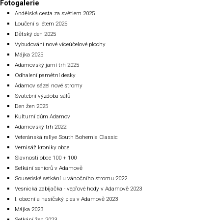
Fotogalerie
Andělská cesta za světlem 2025
Loučení s létem 2025
Dětský den 2025
Vybudování nové víceúčelové plochy
Májka 2025
Adamovský jarní trh 2025
Odhalení pamětní desky
Adamov sázel nové stromy
Svatební výzdoba sálů
Den žen 2025
Kulturní dům Adamov
Adamovský trh 2022
Veteránská rallye South Bohemia Classic
Vernisáž kroniky obce
Slavnosti obce 100 + 100
Setkání seniorů v Adamově
Sousedské setkání u vánočního stromu 2022
Vesnická zabíjačka - vepřové hody v Adamově 2023
I. obecní a hasičský ples v Adamově 2023
Májka 2023
Setkání žen 2023