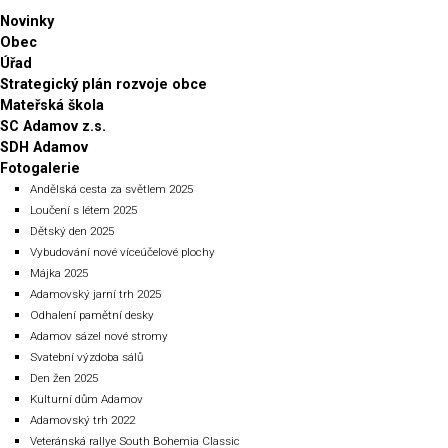
Novinky
Obec
Úřad
Strategický plán rozvoje obce
Mateřská škola
SC Adamov z.s.
SDH Adamov
Fotogalerie
Andělská cesta za světlem 2025
Loučení s létem 2025
Dětský den 2025
Vybudování nové víceúčelové plochy
Májka 2025
Adamovský jarní trh 2025
Odhalení pamětní desky
Adamov sázel nové stromy
Svatební výzdoba sálů
Den žen 2025
Kulturní dům Adamov
Adamovský trh 2022
Veteránská rallye South Bohemia Classic