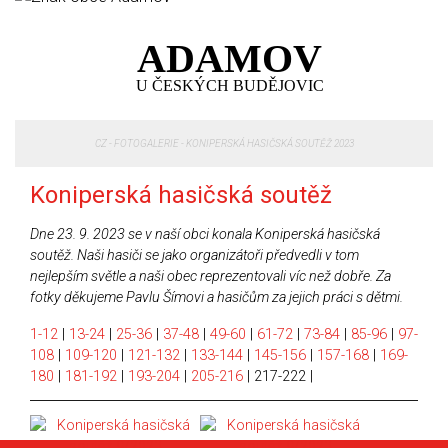
ADAMOV
U ČESKÝCH BUDĚJOVIC
CZ
-
FOTOGALERIE
-
KONIPERSKÁ HASIČSKÁ SOUTĚŽ 2023
Koniperská hasičská soutěž
Dne 23. 9. 2023 se v naší obci konala Koniperská hasičská
soutěž. Naši hasiči se jako organizátoři předvedli v tom
nejlepším světle a naši obec reprezentovali víc než dobře. Za
fotky děkujeme Pavlu Šímovi a hasičům za jejich práci s dětmi.
1-12
|
13-24
|
25-36
|
37-48
|
49-60
|
61-72
|
73-84
|
85-96
|
97-
108
|
109-120
|
121-132
|
133-144
|
145-156
|
157-168
|
169-
180
|
181-192
|
193-204
|
205-216
|
217-222
|