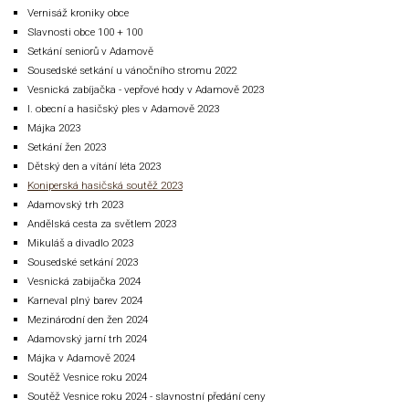
Vernisáž kroniky obce
Slavnosti obce 100 + 100
Setkání seniorů v Adamově
Sousedské setkání u vánočního stromu 2022
Vesnická zabíjačka - vepřové hody v Adamově 2023
I. obecní a hasičský ples v Adamově 2023
Májka 2023
Setkání žen 2023
Dětský den a vítání léta 2023
Koniperská hasičská soutěž 2023
Adamovský trh 2023
Andělská cesta za světlem 2023
Mikuláš a divadlo 2023
Sousedské setkání 2023
Vesnická zabijačka 2024
Karneval plný barev 2024
Mezinárodní den žen 2024
Adamovský jarní trh 2024
Májka v Adamově 2024
Soutěž Vesnice roku 2024
Soutěž Vesnice roku 2024 - slavnostní předání ceny