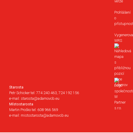
verze
Prohlášení
o
přístupnost
Vygenerova
WRS
Starosta
Petr Schicker tel: 774 240 463, 724 192 156
e-mail: starosta@adamovcb.eu
Místostarosta
Martin Proško tel: 608 966 569
e-mail: mistostarosta@adamovcb.eu