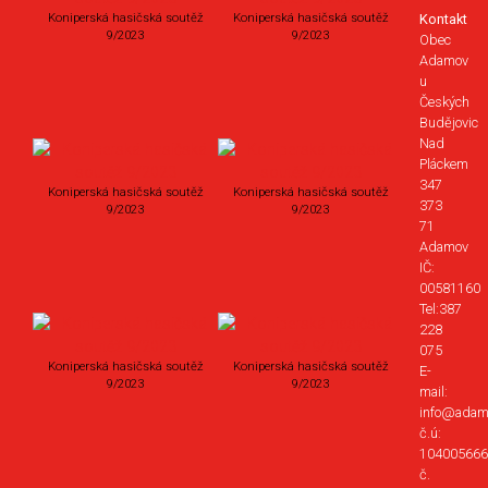
Koniperská hasičská soutěž
Koniperská hasičská soutěž
Kontakt
9/2023
9/2023
Obec
Adamov
u
Českých
Budějovic
Nad
Pláckem
347
Koniperská hasičská soutěž
Koniperská hasičská soutěž
373
9/2023
9/2023
71
Adamov
IČ:
00581160
Tel:387
228
075
Koniperská hasičská soutěž
Koniperská hasičská soutěž
E-
9/2023
9/2023
mail:
info@adam
č.ú:
104005666
č.