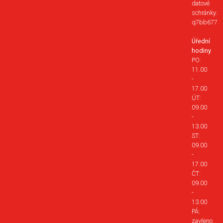
datové
schránky:
q7bb677
Úřední
hodiny
PO:
11.00
-
17.00
ÚT:
09.00
-
13.00
ST:
09.00
-
17.00
ČT:
09.00
-
13.00
PÁ:
zavřeno