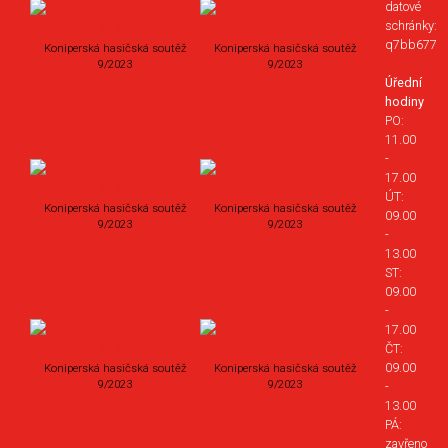
datové
schránky:
q7bb677
Koniperská hasičská soutěž
Koniperská hasičská soutěž
9/2023
9/2023
Úřední
hodiny
PO:
11.00
-
17.00
ÚT:
Koniperská hasičská soutěž
Koniperská hasičská soutěž
09.00
9/2023
9/2023
-
13.00
ST:
09.00
-
17.00
ČT:
09.00
Koniperská hasičská soutěž
Koniperská hasičská soutěž
9/2023
9/2023
-
13.00
PÁ:
zavřeno