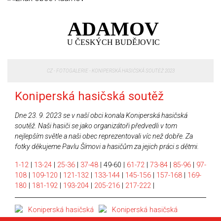
ADAMOV
U ČESKÝCH BUDĚJOVIC
CZ
-
FOTOGALERIE
-
KONIPERSKÁ HASIČSKÁ SOUTĚŽ 2023
Koniperská hasičská soutěž
Dne 23. 9. 2023 se v naší obci konala Koniperská hasičská
soutěž. Naši hasiči se jako organizátoři předvedli v tom
nejlepším světle a naši obec reprezentovali víc než dobře. Za
fotky děkujeme Pavlu Šímovi a hasičům za jejich práci s dětmi.
1-12
|
13-24
|
25-36
|
37-48
|
49-60
|
61-72
|
73-84
|
85-96
|
97-
108
|
109-120
|
121-132
|
133-144
|
145-156
|
157-168
|
169-
180
|
181-192
|
193-204
|
205-216
|
217-222
|