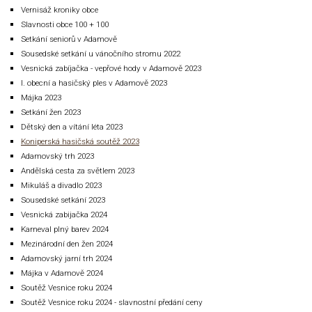
Vernisáž kroniky obce
Slavnosti obce 100 + 100
Setkání seniorů v Adamově
Sousedské setkání u vánočního stromu 2022
Vesnická zabíjačka - vepřové hody v Adamově 2023
I. obecní a hasičský ples v Adamově 2023
Májka 2023
Setkání žen 2023
Dětský den a vítání léta 2023
Koniperská hasičská soutěž 2023
Adamovský trh 2023
Andělská cesta za světlem 2023
Mikuláš a divadlo 2023
Sousedské setkání 2023
Vesnická zabijačka 2024
Karneval plný barev 2024
Mezinárodní den žen 2024
Adamovský jarní trh 2024
Májka v Adamově 2024
Soutěž Vesnice roku 2024
Soutěž Vesnice roku 2024 - slavnostní předání ceny