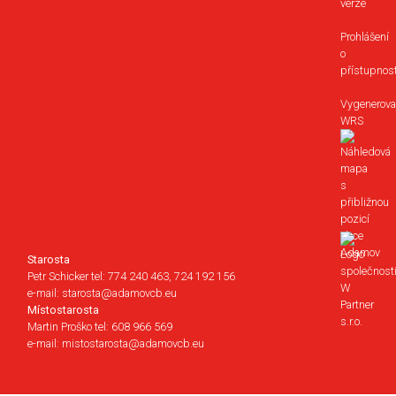
verze
Prohlášení
o
přístupnost
Vygenerova
WRS
Starosta
Petr Schicker tel: 774 240 463, 724 192 156
e-mail: starosta@adamovcb.eu
Místostarosta
Martin Proško tel: 608 966 569
e-mail: mistostarosta@adamovcb.eu