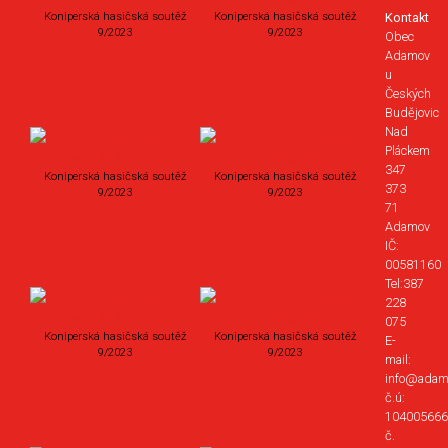
Koniperská hasičská soutěž
Koniperská hasičská soutěž
Kontakt
9/2023
9/2023
Obec
Adamov
u
Českých
Budějovic
Nad
Pláckem
347
Koniperská hasičská soutěž
Koniperská hasičská soutěž
373
9/2023
9/2023
71
Adamov
IČ:
00581160
Tel:387
228
075
Koniperská hasičská soutěž
Koniperská hasičská soutěž
E-
9/2023
9/2023
mail:
info@adam
č.ú:
104005666
č.