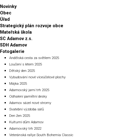
Novinky
Obec
Úřad
Strategický plán rozvoje obce
Mateřská škola
SC Adamov z.s.
SDH Adamov
Fotogalerie
Andělská cesta za světlem 2025
Loučení s létem 2025
Dětský den 2025
Vybudování nové víceúčelové plochy
Májka 2025
Adamovský jarní trh 2025
Odhalení pamětní desky
Adamov sázel nové stromy
Svatební výzdoba sálů
Den žen 2025
Kulturní dům Adamov
Adamovský trh 2022
Veteránská rallye South Bohemia Classic