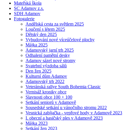
Mateřská škola
SC Adamov z.s.
SDH Adamov
Fotogalerie
Andělská cesta za světlem 2025
Loučení s létem 2025
Dětský den 2025
Vybudování nové víceúčelové plochy
Májka 2025
Adamovský jarní trh 2025
Odhalení pamětní desky
Adamov sázel nové stromy
Svatební výzdoba sálů
Den žen 2025
Kulturní dům Adamov
Adamovský trh 2022
Veteránská rallye South Bohemia Classic
Vernisáž kroniky obce
Slavnosti obce 100 + 100
Setkání seniorů v Adamově
Sousedské setkání u vánočního stromu 2022
Vesnická zabíjačka - vepřové hody v Adamově 2023
I. obecní a hasičský ples v Adamově 2023
Májka 2023
Setkání žen 2023