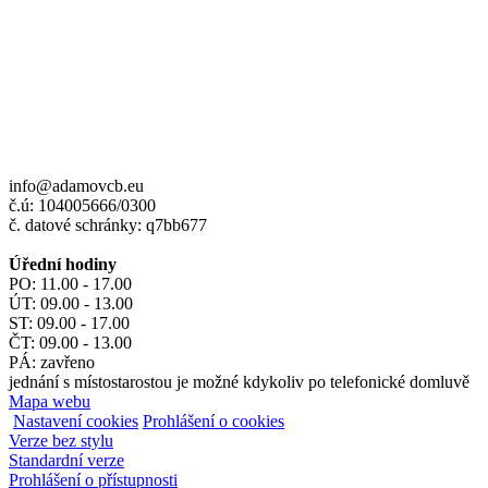
info@adamovcb.eu
č.ú: 104005666/0300
č. datové schránky: q7bb677
Úřední hodiny
PO: 11.00 - 17.00
ÚT: 09.00 - 13.00
ST: 09.00 - 17.00
ČT: 09.00 - 13.00
PÁ: zavřeno
jednání s místostarostou je možné kdykoliv po telefonické domluvě
Mapa webu
Nastavení cookies
Prohlášení o cookies
Verze bez stylu
Standardní verze
Prohlášení o přístupnosti