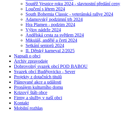
Soutěž Vesnice roku 2024 - slavnostní předání ceny
Loučení s létem 2024
South Bohemia Classic - veteránská rallye 2024
Adamovský podzimní trh 2024
Hra Plamen - podzim 2024
Výlov nádrže 2024
Andělská cesta za světlem 2024
Mikuláš, andělé a čerti 2024
Setkání seniorů 2024
II. Dětský karneval 2/2025
Napsali o obci
Archiv zpravodaje
Dobrovolný svazek obcí POD BABOU
Svazek obcí Budějovicko - Sever
Projekty z dotačních titulů
Plánované akce a události
Pronájem kulturního domu
Krizový štáb obce
Firmy a služby v naší obci
Kontakt
Mobilní rozhlas