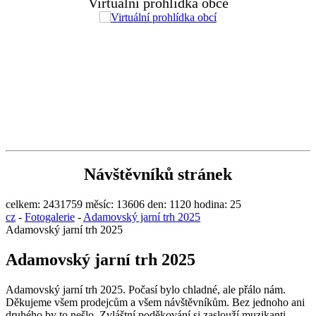
Virtuální prohlídka obce
Návštěvníků stránek
celkem:
2431759
měsíc:
13606
den:
1120
hodina:
25
cz
-
Fotogalerie
-
Adamovský jarní trh 2025
Adamovský jarní trh 2025
Adamovský jarní trh 2025
Adamovský jarní trh 2025. Počasí bylo chladné, ale přálo nám.
Děkujeme všem prodejcům a všem návštěvníkům. Bez jednoho ani
druhého by to nešlo. Zvláštní poděkování si zaslouží muzikanti,