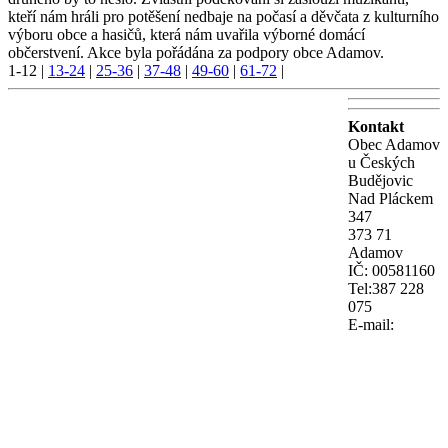
kteří nám hráli pro potěšení nedbaje na počasí a děvčata z kulturního
výboru obce a hasičů, která nám uvařila výborné domácí
občerstvení. Akce byla pořádána za podpory obce Adamov.
1-12
|
13-24
|
25-36
|
37-48
|
49-60
|
61-72
|
Kontakt
Obec Adamov
u Českých
Budějovic
Nad Pláckem
347
373 71
Adamov
IČ: 00581160
Tel:387 228
075
E-mail: