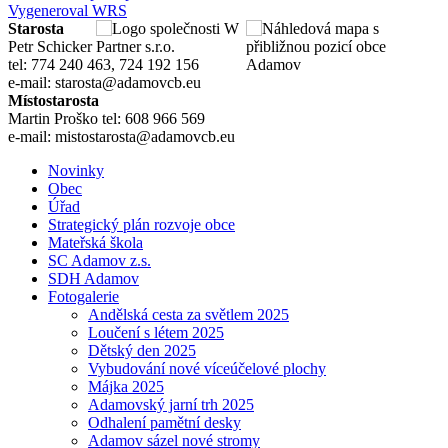
Vygeneroval WRS
Starosta
Petr Schicker
tel: 774 240 463, 724 192 156
e-mail: starosta@adamovcb.eu
Místostarosta
Martin Proško tel: 608 966 569
e-mail: mistostarosta@adamovcb.eu
Novinky
Obec
Úřad
Strategický plán rozvoje obce
Mateřská škola
SC Adamov z.s.
SDH Adamov
Fotogalerie
Andělská cesta za světlem 2025
Loučení s létem 2025
Dětský den 2025
Vybudování nové víceúčelové plochy
Májka 2025
Adamovský jarní trh 2025
Odhalení pamětní desky
Adamov sázel nové stromy