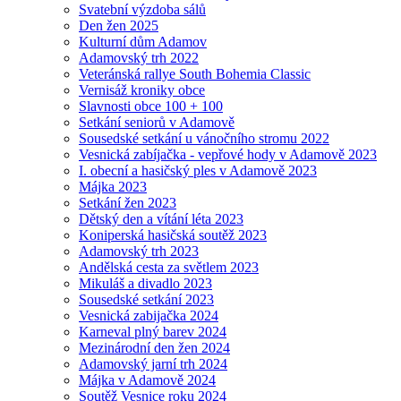
Svatební výzdoba sálů
Den žen 2025
Kulturní dům Adamov
Adamovský trh 2022
Veteránská rallye South Bohemia Classic
Vernisáž kroniky obce
Slavnosti obce 100 + 100
Setkání seniorů v Adamově
Sousedské setkání u vánočního stromu 2022
Vesnická zabíjačka - vepřové hody v Adamově 2023
I. obecní a hasičský ples v Adamově 2023
Májka 2023
Setkání žen 2023
Dětský den a vítání léta 2023
Koniperská hasičská soutěž 2023
Adamovský trh 2023
Andělská cesta za světlem 2023
Mikuláš a divadlo 2023
Sousedské setkání 2023
Vesnická zabijačka 2024
Karneval plný barev 2024
Mezinárodní den žen 2024
Adamovský jarní trh 2024
Májka v Adamově 2024
Soutěž Vesnice roku 2024