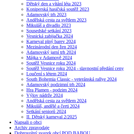
Dětský den a vítání léta 2023
Koniperská hasičská soutěž 2023
Adamovský trh 2023
Andělská cesta za světlem 2023
Mikuláš a divadlo 2023
Sousedské setkání 2023
Vesnická zabijačka 2024
Karneval plný barev 2024
Mezinárodní den žen 2024
Adamovský jarní trh 2024
Májka v Adamově 2024
Soutěž Vesnice roku 2024
Soutěž Vesnice roku 2024 - slavnostní předání ceny
Loučení s létem 2024
South Bohemia Classic - veteránská rallye 2024
Adamovský podzimní trh 2024
Hra Plamen - podzim 2024
Výlov nádrže 2024
Andělská cesta za světlem 2024
Mikuláš, andělé a čerti 2024
Setkání seniorů 2024
II. Dětský karneval 2/2025
Napsali o obci
Archiv zpravodaje
Dobrovolný svazek obcí POD BABOU