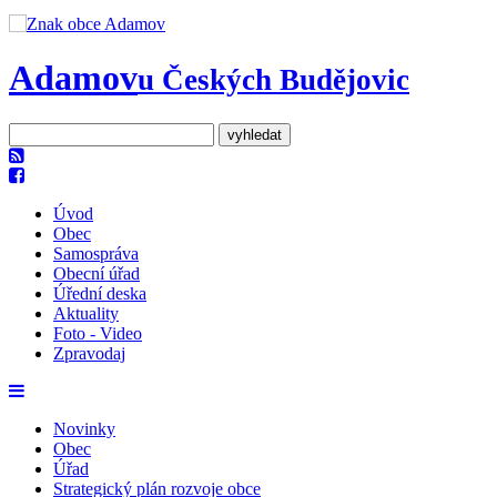
Adamov
u Českých Budějovic
Úvod
Obec
Samospráva
Obecní úřad
Úřední deska
Aktuality
Foto - Video
Zpravodaj
Novinky
Obec
Úřad
Strategický plán rozvoje obce