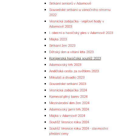
Setkání seniorů v Adamově
Sousedské setkání u vánočního stromu
2022
Vesnická zabíjačka - vepřové hody v
Adamově 2023
I. obecní a hasičský ples v Adamově 2023
Májka 2023
Setkání žen 2023
Dětský den a vítání léta 2023
Koniperská hasičská soutěž 2023
Adamovský trh 2023
Andělská cesta za světlem 2023
Mikuláš a divadlo 2023
Sousedské setkání 2023
Vesnická zabijačka 2024
Karneval plný barev 2024
Mezinárodní den žen 2024
Adamovský jarní trh 2024
Májka v Adamově 2024
Soutěž Vesnice roku 2024
Soutěž Vesnice roku 2024 - slavnostní
předání ceny