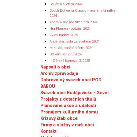
Loučení s létem 2024
South Bohemia Classic - veteránská rallye
2024
Adamovský podzimní trh 2024
Hra Plamen - podzim 2024
Výlov nádrže 2024
Andělská cesta za světlem 2024
Mikuláš, andělé a čerti 2024
Setkání seniorů 2024
II. Dětský karneval 2/2025
Napsali o obci
Archiv zpravodaje
Dobrovolný svazek obcí POD
BABOU
Svazek obcí Budějovicko - Sever
Projekty z dotačních titulů
Plánované akce a události
Pronájem kulturního domu
Krizový štáb obce
Firmy a služby v naší obci
Kontakt