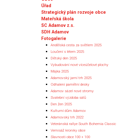
Úřad
Strategický plán rozvoje obce
Mateřská škola
SC Adamov z.s.
SDH Adamov
Fotogalerie
Andělská cesta za světlem 2025
Loučení s létem 2025
Dětský den 2025
Vybudování nové víceúčelové plochy
Májka 2025
Adamovský jarní trh 2025
Odhalení pamětní desky
Adamov sázel nové stromy
Svatební výzdoba sálů
Den žen 2025
Kulturní dům Adamov
Adamovský trh 2022
Veteránská rallye South Bohemia Classic
Vernisáž kroniky obce
Slavnosti obce 100 + 100