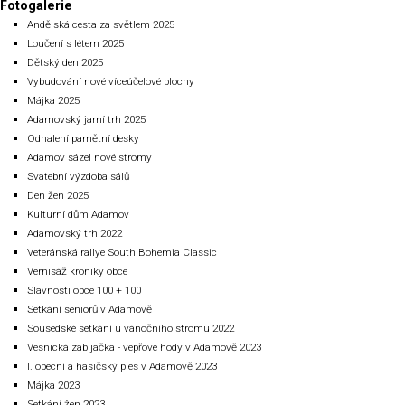
Fotogalerie
Andělská cesta za světlem 2025
Loučení s létem 2025
Dětský den 2025
Vybudování nové víceúčelové plochy
Májka 2025
Adamovský jarní trh 2025
Odhalení pamětní desky
Adamov sázel nové stromy
Svatební výzdoba sálů
Den žen 2025
Kulturní dům Adamov
Adamovský trh 2022
Veteránská rallye South Bohemia Classic
Vernisáž kroniky obce
Slavnosti obce 100 + 100
Setkání seniorů v Adamově
Sousedské setkání u vánočního stromu 2022
Vesnická zabíjačka - vepřové hody v Adamově 2023
I. obecní a hasičský ples v Adamově 2023
Májka 2023
Setkání žen 2023