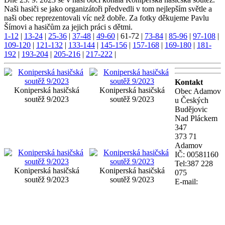
Naši hasiči se jako organizátoři předvedli v tom nejlepším světle a
naši obec reprezentovali víc než dobře. Za fotky děkujeme Pavlu
Šímovi a hasičům za jejich práci s dětmi.
1-12
|
13-24
|
25-36
|
37-48
|
49-60
|
61-72
|
73-84
|
85-96
|
97-108
|
109-120
|
121-132
|
133-144
|
145-156
|
157-168
|
169-180
|
181-
192
|
193-204
|
205-216
|
217-222
|
Kontakt
Koniperská hasičská
Koniperská hasičská
Obec Adamov
soutěž 9/2023
soutěž 9/2023
u Českých
Budějovic
Nad Pláckem
347
373 71
Adamov
IČ: 00581160
Tel:387 228
Koniperská hasičská
Koniperská hasičská
075
soutěž 9/2023
soutěž 9/2023
E-mail: