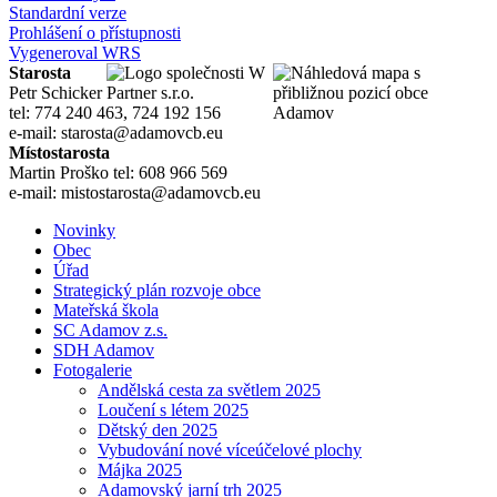
Standardní verze
Prohlášení o přístupnosti
Vygeneroval WRS
Starosta
Petr Schicker
tel: 774 240 463, 724 192 156
e-mail: starosta@adamovcb.eu
Místostarosta
Martin Proško tel: 608 966 569
e-mail: mistostarosta@adamovcb.eu
Novinky
Obec
Úřad
Strategický plán rozvoje obce
Mateřská škola
SC Adamov z.s.
SDH Adamov
Fotogalerie
Andělská cesta za světlem 2025
Loučení s létem 2025
Dětský den 2025
Vybudování nové víceúčelové plochy
Májka 2025
Adamovský jarní trh 2025