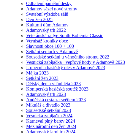
Odhalení pamětní desky
Adamov sázel nové stromy
Svatební výzdoba sálů
Den žen 2025
Kulturní dům Adamov
Adamovský trh 2022
Veteránská rallye South Bohemia Classic
Vernisáž kroniky obce
Slavnosti obce 100 + 100
Setkání seniorů v Adamově
Sousedské setkání u vánočního stromu 2022
Vesnická zabíjačka - vepřové hody v Adamově 2023
I. obecní a hasičský ples v Adamově 2023
Májka 2023
Setkání žen 2023
Dětský den a vítání léta 2023
Koniperská hasičská soutěž 2023
Adamovský trh 2023
Andělská cesta za světlem 2023
Mikuláš a divadlo 2023
Sousedské setkání 2023
Vesnická zabijačka 2024
Karneval plný barev 2024
Mezinárodní den žen 2024
Adamovský jarní trh 2024