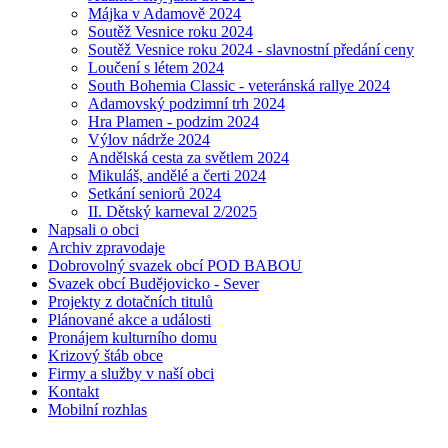
Májka v Adamově 2024
Soutěž Vesnice roku 2024
Soutěž Vesnice roku 2024 - slavnostní předání ceny
Loučení s létem 2024
South Bohemia Classic - veteránská rallye 2024
Adamovský podzimní trh 2024
Hra Plamen - podzim 2024
Výlov nádrže 2024
Andělská cesta za světlem 2024
Mikuláš, andělé a čerti 2024
Setkání seniorů 2024
II. Dětský karneval 2/2025
Napsali o obci
Archiv zpravodaje
Dobrovolný svazek obcí POD BABOU
Svazek obcí Budějovicko - Sever
Projekty z dotačních titulů
Plánované akce a události
Pronájem kulturního domu
Krizový štáb obce
Firmy a služby v naší obci
Kontakt
Mobilní rozhlas