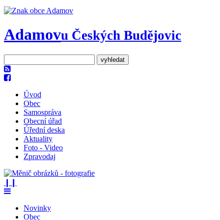
Adamov
u Českých Budějovic
Úvod
Obec
Samospráva
Obecní úřad
Úřední deska
Aktuality
Foto - Video
Zpravodaj
❙❙
Novinky
Obec