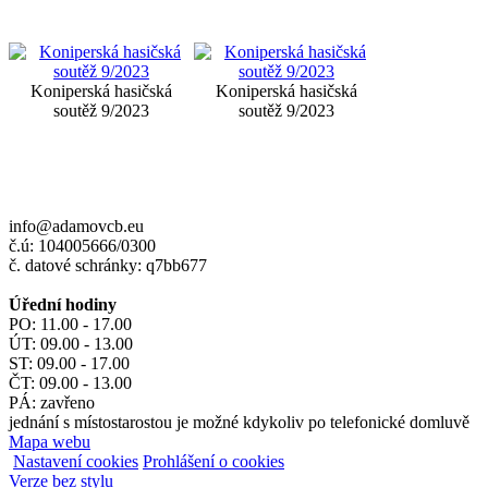
Koniperská hasičská
Koniperská hasičská
soutěž 9/2023
soutěž 9/2023
info@adamovcb.eu
č.ú: 104005666/0300
č. datové schránky: q7bb677
Úřední hodiny
PO: 11.00 - 17.00
ÚT: 09.00 - 13.00
ST: 09.00 - 17.00
ČT: 09.00 - 13.00
PÁ: zavřeno
jednání s místostarostou je možné kdykoliv po telefonické domluvě
Mapa webu
Nastavení cookies
Prohlášení o cookies
Verze bez stylu