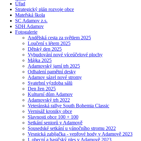
Úřad
Strategický plán rozvoje obce
Mateřská škola
SC Adamov z.s.
SDH Adamov
Fotogalerie
Andělská cesta za světlem 2025
Loučení s létem 2025
Dětský den 2025
Vybudování nové víceúčelové plochy
Májka 2025
Adamovský jarní trh 2025
Odhalení pamětní desky
Adamov sázel nové stromy
Svatební výzdoba sálů
Den žen 2025
Kulturní dům Adamov
Adamovský trh 2022
Veteránská rallye South Bohemia Classic
Vernisáž kroniky obce
Slavnosti obce 100 + 100
Setkání seniorů v Adamově
Sousedské setkání u vánočního stromu 2022
Vesnická zabíjačka - vepřové hody v Adamově 2023
I. obecní a hasičský ples v Adamově 2023