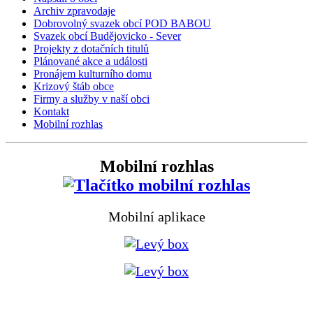
Archiv zpravodaje
Dobrovolný svazek obcí POD BABOU
Svazek obcí Budějovicko - Sever
Projekty z dotačních titulů
Plánované akce a události
Pronájem kulturního domu
Krizový štáb obce
Firmy a služby v naší obci
Kontakt
Mobilní rozhlas
Mobilní rozhlas
Mobilní aplikace