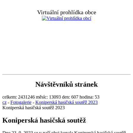
Virtuální prohlídka obce
Návštěvníků stránek
celkem:
2431246
měsíc:
13093
den:
607
hodina:
53
cz
-
Fotogalerie
-
Koniperská hasičská soutěž 2023
Koniperská hasičská soutěž 2023
Koniperská hasičská soutěž
Dne 23. 9. 2023 se v naší obci konala Koniperská hasičská soutěž.