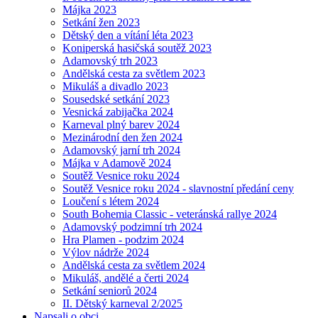
Májka 2023
Setkání žen 2023
Dětský den a vítání léta 2023
Koniperská hasičská soutěž 2023
Adamovský trh 2023
Andělská cesta za světlem 2023
Mikuláš a divadlo 2023
Sousedské setkání 2023
Vesnická zabijačka 2024
Karneval plný barev 2024
Mezinárodní den žen 2024
Adamovský jarní trh 2024
Májka v Adamově 2024
Soutěž Vesnice roku 2024
Soutěž Vesnice roku 2024 - slavnostní předání ceny
Loučení s létem 2024
South Bohemia Classic - veteránská rallye 2024
Adamovský podzimní trh 2024
Hra Plamen - podzim 2024
Výlov nádrže 2024
Andělská cesta za světlem 2024
Mikuláš, andělé a čerti 2024
Setkání seniorů 2024
II. Dětský karneval 2/2025
Napsali o obci