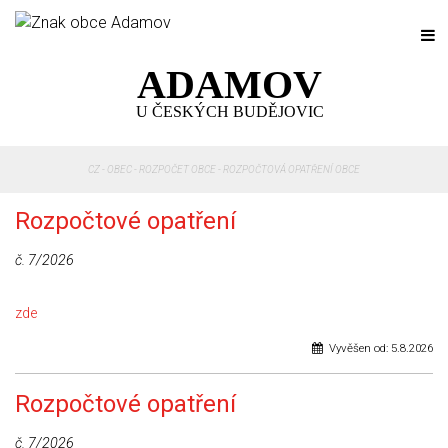
ADAMOV
U ČESKÝCH BUDĚJOVIC
CZ
-
OBEC
-
ROZPOČET OBCE
-
ROZPOČTOVÁ OPATŘENÍ OBCE
Rozpočtové opatření
č. 7/2026
zde
Vyvěšen od:
5.8.2026
Rozpočtové opatření
č. 7/2026