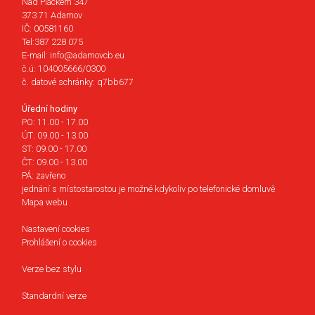
Nad Pláckem 347
373 71 Adamov
IČ: 00581160
Tel:387 228 075
E-mail: info@adamovcb.eu
č.ú: 104005666/0300
č. datové schránky: q7bb677
Úřední hodiny
PO: 11.00 - 17.00
ÚT: 09.00 - 13.00
ST: 09.00 - 17.00
ČT: 09.00 - 13.00
PÁ: zavřeno
jednání s místostarostou je možné kdykoliv po telefonické domluvě
Mapa webu
Nastavení cookies
Prohlášení o cookies
Verze bez stylu
Standardní verze