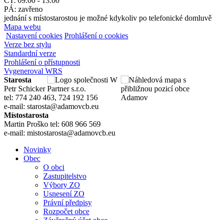
ČT: 09.00 - 13.00
PÁ: zavřeno
jednání s místostarostou je možné kdykoliv po telefonické domluvě
Mapa webu
Nastavení cookies
Prohlášení o cookies
Verze bez stylu
Standardní verze
Prohlášení o přístupnosti
Vygeneroval WRS
Starosta
Petr Schicker
tel: 774 240 463, 724 192 156
e-mail: starosta@adamovcb.eu
Místostarosta
Martin Proško tel: 608 966 569
e-mail: mistostarosta@adamovcb.eu
Novinky
Obec
O obci
Zastupitelstvo
Výbory ZO
Usnesení ZO
Právní předpisy
Rozpočet obce