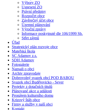
Výbory ZO
Usnesení ZO
Právní předpisy
Rozpočet obce
Závěrečný účet obce
Územní plánování
Výroční zprávy
Informace poskytnuté dle 106/1999 Sb.
Střet zájmů
Úřad
Strategický plán rozvoje obce
Mateřská škola
SC Adamov z.s.
SDH Adamov
Fotogalerie
Napsali o obci
Archiv zpravodaje
Dobrovolný svazek obcí POD BABOU
Svazek obcí Budějovicko - Sever
Projekty z dotačních titulů
Plánované akce a události
Pronájem kulturního domu
Krizový štáb obce
Firmy a služby v naší obci
Kontakt