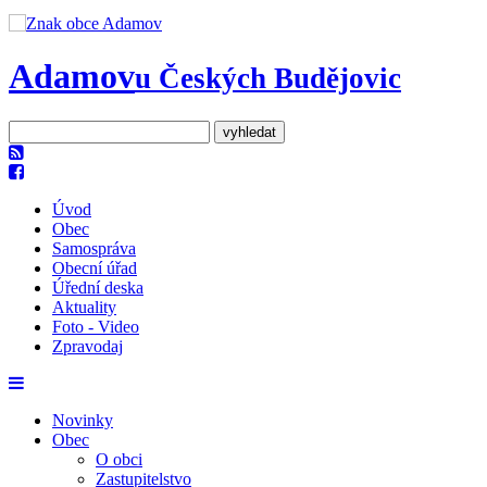
Adamov
u Českých Budějovic
Úvod
Obec
Samospráva
Obecní úřad
Úřední deska
Aktuality
Foto - Video
Zpravodaj
Novinky
Obec
O obci
Zastupitelstvo