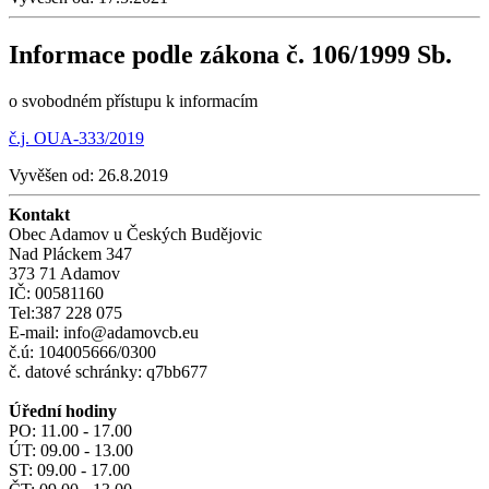
Informace podle zákona č. 106/1999 Sb.
o svobodném přístupu k informacím
č.j. OUA-333/2019
Vyvěšen od:
26.8.2019
Kontakt
Obec Adamov u Českých Budějovic
Nad Pláckem 347
373 71 Adamov
IČ: 00581160
Tel:387 228 075
E-mail: info@adamovcb.eu
č.ú: 104005666/0300
č. datové schránky: q7bb677
Úřední hodiny
PO: 11.00 - 17.00
ÚT: 09.00 - 13.00
ST: 09.00 - 17.00