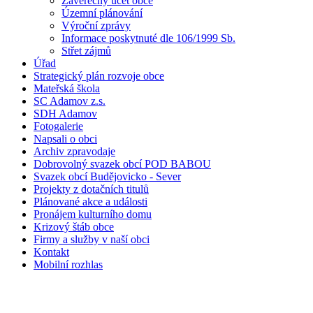
Závěrečný účet obce
Územní plánování
Výroční zprávy
Informace poskytnuté dle 106/1999 Sb.
Střet zájmů
Úřad
Strategický plán rozvoje obce
Mateřská škola
SC Adamov z.s.
SDH Adamov
Fotogalerie
Napsali o obci
Archiv zpravodaje
Dobrovolný svazek obcí POD BABOU
Svazek obcí Budějovicko - Sever
Projekty z dotačních titulů
Plánované akce a události
Pronájem kulturního domu
Krizový štáb obce
Firmy a služby v naší obci
Kontakt
Mobilní rozhlas