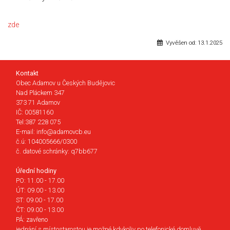
zde
Vyvěšen od:
13.1.2025
Kontakt
Obec Adamov u Českých Budějovic
Nad Pláckem 347
373 71 Adamov
IČ: 00581160
Tel:387 228 075
E-mail: info@adamovcb.eu
č.ú: 104005666/0300
č. datové schránky: q7bb677
Úřední hodiny
PO: 11.00 - 17.00
ÚT: 09.00 - 13.00
ST: 09.00 - 17.00
ČT: 09.00 - 13.00
PÁ: zavřeno
jednání s místostarostou je možné kdykoliv po telefonické domluvě