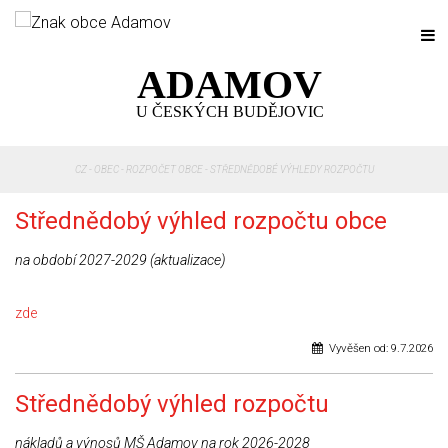
ADAMOV
U ČESKÝCH BUDĚJOVIC
CZ
-
OBEC
-
ROZPOČET OBCE
-
STŘEDNĚDOBÉ VÝHLEDY ROZPOČTU
Střednědobý výhled rozpočtu obce
na období 2027-2029 (aktualizace)
zde
Vyvěšen od:
9.7.2026
Střednědobý výhled rozpočtu
nákladů a výnosů MŠ Adamov na rok 2026-2028