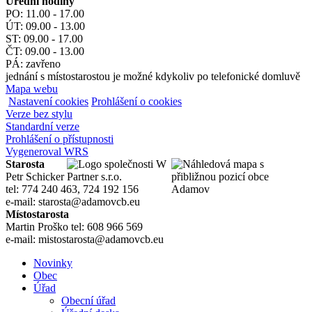
Úřední hodiny
PO: 11.00 - 17.00
ÚT: 09.00 - 13.00
ST: 09.00 - 17.00
ČT: 09.00 - 13.00
PÁ: zavřeno
jednání s místostarostou je možné kdykoliv po telefonické domluvě
Mapa webu
Nastavení cookies
Prohlášení o cookies
Verze bez stylu
Standardní verze
Prohlášení o přístupnosti
Vygeneroval WRS
Starosta
Petr Schicker
tel: 774 240 463, 724 192 156
e-mail: starosta@adamovcb.eu
Místostarosta
Martin Proško tel: 608 966 569
e-mail: mistostarosta@adamovcb.eu
Novinky
Obec
Úřad
Obecní úřad