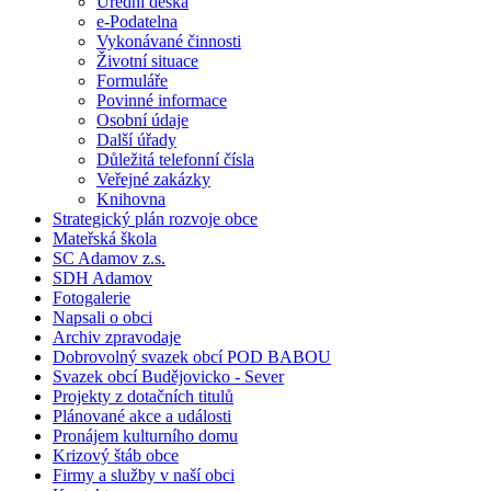
Úřední deska
e-Podatelna
Vykonávané činnosti
Životní situace
Formuláře
Povinné informace
Osobní údaje
Další úřady
Důležitá telefonní čísla
Veřejné zakázky
Knihovna
Strategický plán rozvoje obce
Mateřská škola
SC Adamov z.s.
SDH Adamov
Fotogalerie
Napsali o obci
Archiv zpravodaje
Dobrovolný svazek obcí POD BABOU
Svazek obcí Budějovicko - Sever
Projekty z dotačních titulů
Plánované akce a události
Pronájem kulturního domu
Krizový štáb obce
Firmy a služby v naší obci