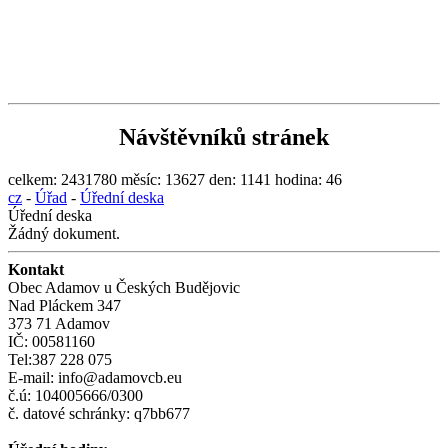
Návštěvníků stránek
celkem:
2431780
měsíc:
13627
den:
1141
hodina:
46
cz
-
Úřad
-
Úřední deska
Úřední deska
Žádný dokument.
Kontakt
Obec Adamov u Českých Budějovic
Nad Pláckem 347
373 71 Adamov
IČ: 00581160
Tel:387 228 075
E-mail: info@adamovcb.eu
č.ú: 104005666/0300
č. datové schránky: q7bb677