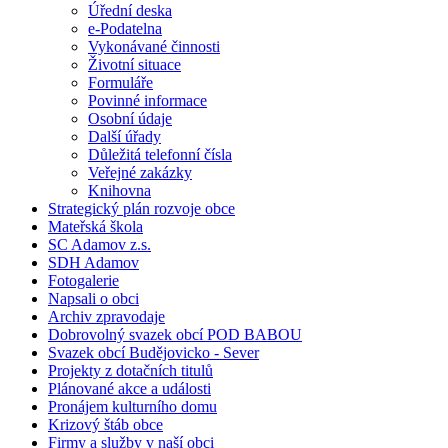
Úřední deska
e-Podatelna
Vykonávané činnosti
Životní situace
Formuláře
Povinné informace
Osobní údaje
Další úřady
Důležitá telefonní čísla
Veřejné zakázky
Knihovna
Strategický plán rozvoje obce
Mateřská škola
SC Adamov z.s.
SDH Adamov
Fotogalerie
Napsali o obci
Archiv zpravodaje
Dobrovolný svazek obcí POD BABOU
Svazek obcí Budějovicko - Sever
Projekty z dotačních titulů
Plánované akce a události
Pronájem kulturního domu
Krizový štáb obce
Firmy a služby v naší obci