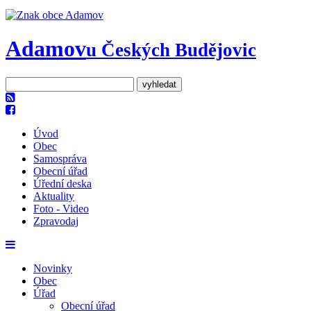
Adamov
u Českých Budějovic
Úvod
Obec
Samospráva
Obecní úřad
Úřední deska
Aktuality
Foto - Video
Zpravodaj
Novinky
Obec
Úřad
Obecní úřad