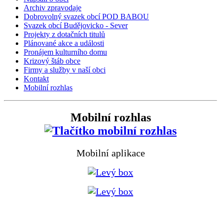
Archiv zpravodaje
Dobrovolný svazek obcí POD BABOU
Svazek obcí Budějovicko - Sever
Projekty z dotačních titulů
Plánované akce a události
Pronájem kulturního domu
Krizový štáb obce
Firmy a služby v naší obci
Kontakt
Mobilní rozhlas
Mobilní rozhlas
Mobilní aplikace