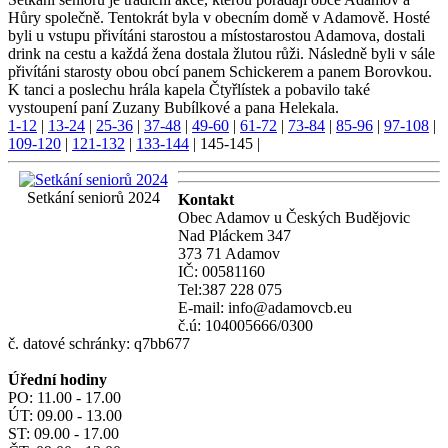
Hůry společně. Tentokrát byla v obecním domě v Adamově. Hosté
byli u vstupu přivítáni starostou a místostarostou Adamova, dostali
drink na cestu a každá žena dostala žlutou růži. Následně byli v sále
přivítáni starosty obou obcí panem Schickerem a panem Borovkou.
K tanci a poslechu hrála kapela Čtyřlístek a pobavilo také
vystoupení paní Zuzany Bubílkové a pana Helekala.
1-12
|
13-24
|
25-36
|
37-48
|
49-60
|
61-72
|
73-84
|
85-96
|
97-108
|
109-120
|
121-132
|
133-144
|
145-145
|
Setkání seniorů 2024
Kontakt
Obec Adamov u Českých Budějovic
Nad Pláckem 347
373 71 Adamov
IČ: 00581160
Tel:387 228 075
E-mail: info@adamovcb.eu
č.ú: 104005666/0300
č. datové schránky: q7bb677
Úřední hodiny
PO: 11.00 - 17.00
ÚT: 09.00 - 13.00
ST: 09.00 - 17.00