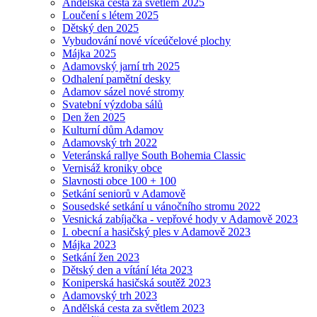
Andělská cesta za světlem 2025
Loučení s létem 2025
Dětský den 2025
Vybudování nové víceúčelové plochy
Májka 2025
Adamovský jarní trh 2025
Odhalení pamětní desky
Adamov sázel nové stromy
Svatební výzdoba sálů
Den žen 2025
Kulturní dům Adamov
Adamovský trh 2022
Veteránská rallye South Bohemia Classic
Vernisáž kroniky obce
Slavnosti obce 100 + 100
Setkání seniorů v Adamově
Sousedské setkání u vánočního stromu 2022
Vesnická zabíjačka - vepřové hody v Adamově 2023
I. obecní a hasičský ples v Adamově 2023
Májka 2023
Setkání žen 2023
Dětský den a vítání léta 2023
Koniperská hasičská soutěž 2023
Adamovský trh 2023
Andělská cesta za světlem 2023