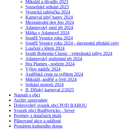
Mikuláš a divadlo 2023
Sousedské setkání 2023
Vesnická zabijačka 2024
Karneval plný barev 2024
Mezinárodní den žen 2024
Adamovský jarní trh 2024
Májka v Adamově 2024
Soutěž Vesnice roku 2024
Soutěž Vesnice roku 2024 - slavnostní předání ceny
Loučení s létem 2024
South Bohemia Classic - veteránská rallye 2024
Adamovský podzimní trh 2024
Hra Plamen - podzim 2024
Výlov nádrže 2024
Andělská cesta za světlem 2024
Mikuláš, andělé a čerti 2024
Setkání seniorů 2024
II. Dětský karneval 2/2025
Napsali o obci
Archiv zpravodaje
Dobrovolný svazek obcí POD BABOU
Svazek obcí Budějovicko - Sever
Projekty z dotačních titulů
Plánované akce a události
Pronájem kulturního domu