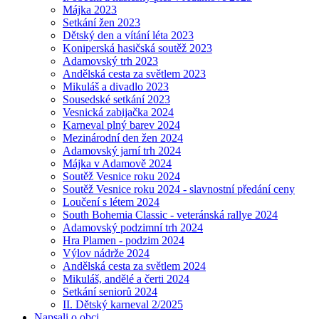
Májka 2023
Setkání žen 2023
Dětský den a vítání léta 2023
Koniperská hasičská soutěž 2023
Adamovský trh 2023
Andělská cesta za světlem 2023
Mikuláš a divadlo 2023
Sousedské setkání 2023
Vesnická zabijačka 2024
Karneval plný barev 2024
Mezinárodní den žen 2024
Adamovský jarní trh 2024
Májka v Adamově 2024
Soutěž Vesnice roku 2024
Soutěž Vesnice roku 2024 - slavnostní předání ceny
Loučení s létem 2024
South Bohemia Classic - veteránská rallye 2024
Adamovský podzimní trh 2024
Hra Plamen - podzim 2024
Výlov nádrže 2024
Andělská cesta za světlem 2024
Mikuláš, andělé a čerti 2024
Setkání seniorů 2024
II. Dětský karneval 2/2025
Napsali o obci