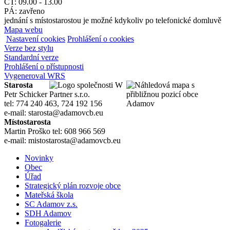
ČT: 09.00 - 13.00
PÁ: zavřeno
jednání s místostarostou je možné kdykoliv po telefonické domluvě
Mapa webu
Nastavení cookies
Prohlášení o cookies
Verze bez stylu
Standardní verze
Prohlášení o přístupnosti
Vygeneroval WRS
Starosta
Petr Schicker
tel: 774 240 463, 724 192 156
e-mail: starosta@adamovcb.eu
Místostarosta
Martin Proško tel: 608 966 569
e-mail: mistostarosta@adamovcb.eu
Novinky
Obec
Úřad
Strategický plán rozvoje obce
Mateřská škola
SC Adamov z.s.
SDH Adamov
Fotogalerie