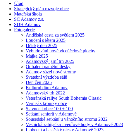
Úřad
Strategický plán rozvoje obce
Mateřská škola
SC Adamov z.s.
SDH Adamov
Fotogalerie
Andělská cesta za světlem 2025
Loučení s létem 2025
Dětský den 2025
Vybudování nové víceúčelové plochy
Májka 2025
Adamovský jarní trh 2025
Odhalení pamětní desky
Adamov sázel nové stromy
Svatební výzdoba sálů
Den žen 2025
Kulturní dům Adamov
Adamovský trh 2022
Veteránská rallye South Bohemia Classic
Vernisáž kroniky obce
Slavnosti obce 100 + 100
Setkání seniorů v Adamově
Sousedské setkání u vánočního stromu 2022
Vesnická zabíjačka - vepřové hody v Adamově 2023
I. obecní a hasičský ples v Adamově 2023