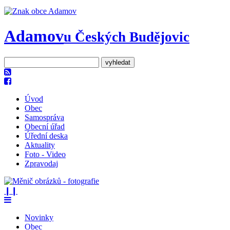
Adamov
u Českých Budějovic
Úvod
Obec
Samospráva
Obecní úřad
Úřední deska
Aktuality
Foto - Video
Zpravodaj
❙❙
Novinky
Obec