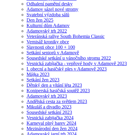
Odhalení pamětní desky
Adamov sázel nové stromy
Svatební výzdoba sálů
Den žen 2025
Kulturní dům Adamov
Adamovský trh 2022
Veteránská rallye South Bohemia Classic
Vernisáž kroniky obce
Slavnosti obce 100 + 100
Setkání seniorů v Adamově
Sousedské setkání u vánočního stromu 2022
Vesnická zabíjačka - vepřové hody v Adamově 2023
I. obecní a hasičský ples v Adamově 2023
Májka 2023
Setkání žen 2023
Dětský den a vítání léta 2023
Koniperská hasičská soutěž 2023
Adamovský trh 2023
Andělská cesta za světlem 2023
Mikuláš a divadlo 2023
Sousedské setkání 2023
Vesnická zabijačka 2024
Karneval plný barev 2024
Mezinárodní den žen 2024
Adamovský jarní trh 2024