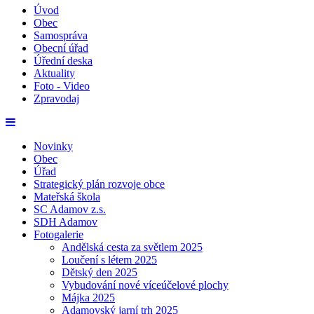
Úvod
Obec
Samospráva
Obecní úřad
Úřední deska
Aktuality
Foto - Video
Zpravodaj
Novinky
Obec
Úřad
Strategický plán rozvoje obce
Mateřská škola
SC Adamov z.s.
SDH Adamov
Fotogalerie
Andělská cesta za světlem 2025
Loučení s létem 2025
Dětský den 2025
Vybudování nové víceúčelové plochy
Májka 2025
Adamovský jarní trh 2025