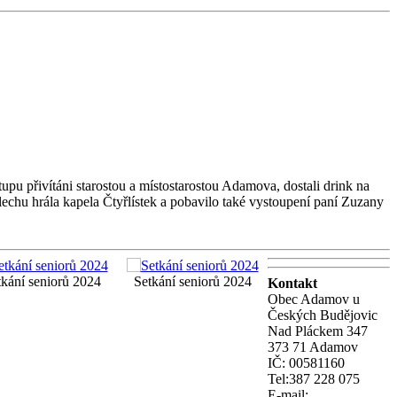
pu přivítáni starostou a místostarostou Adamova, dostali drink na
lechu hrála kapela Čtyřlístek a pobavilo také vystoupení paní Zuzany
tkání seniorů 2024
Setkání seniorů 2024
Kontakt
Obec Adamov u
Českých Budějovic
Nad Pláckem 347
373 71 Adamov
IČ: 00581160
Tel:387 228 075
E-mail: