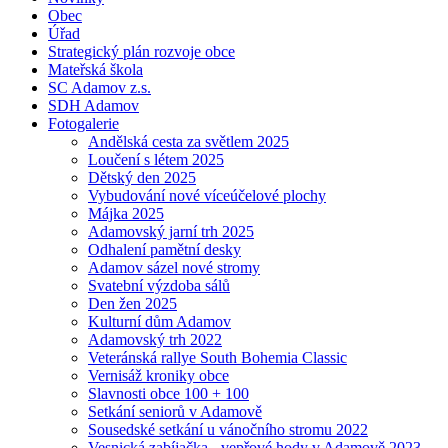
Obec
Úřad
Strategický plán rozvoje obce
Mateřská škola
SC Adamov z.s.
SDH Adamov
Fotogalerie
Andělská cesta za světlem 2025
Loučení s létem 2025
Dětský den 2025
Vybudování nové víceúčelové plochy
Májka 2025
Adamovský jarní trh 2025
Odhalení pamětní desky
Adamov sázel nové stromy
Svatební výzdoba sálů
Den žen 2025
Kulturní dům Adamov
Adamovský trh 2022
Veteránská rallye South Bohemia Classic
Vernisáž kroniky obce
Slavnosti obce 100 + 100
Setkání seniorů v Adamově
Sousedské setkání u vánočního stromu 2022
Vesnická zabíjačka - vepřové hody v Adamově 2023