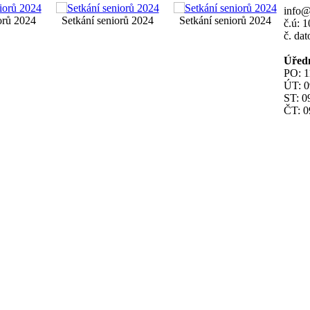
info
orů 2024
Setkání seniorů 2024
Setkání seniorů 2024
č.ú: 
č. da
Úřed
PO: 1
ÚT: 0
ST: 0
ČT: 0