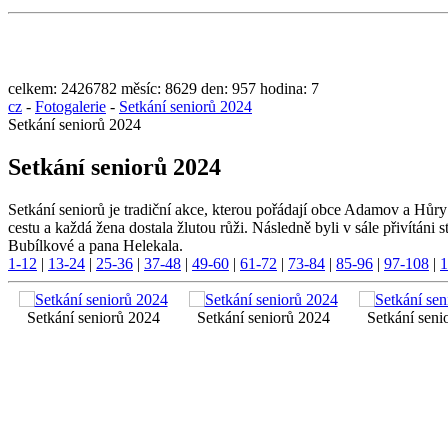
celkem:
2426782
měsíc:
8629
den:
957
hodina:
7
cz
-
Fotogalerie
-
Setkání seniorů 2024
Setkání seniorů 2024
Setkání seniorů 2024
Setkání seniorů je tradiční akce, kterou pořádají obce Adamov a Hůry
cestu a každá žena dostala žlutou růži. Následně byli v sále přivítá
Bubílkové a pana Helekala.
1-12
|
13-24
|
25-36
|
37-48
|
49-60
|
61-72
|
73-84
|
85-96
|
97-108
|
1
Setkání seniorů 2024
Setkání seniorů 2024
Setkání seni