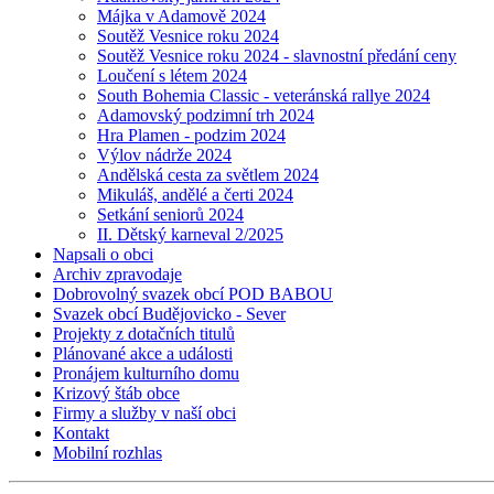
Májka v Adamově 2024
Soutěž Vesnice roku 2024
Soutěž Vesnice roku 2024 - slavnostní předání ceny
Loučení s létem 2024
South Bohemia Classic - veteránská rallye 2024
Adamovský podzimní trh 2024
Hra Plamen - podzim 2024
Výlov nádrže 2024
Andělská cesta za světlem 2024
Mikuláš, andělé a čerti 2024
Setkání seniorů 2024
II. Dětský karneval 2/2025
Napsali o obci
Archiv zpravodaje
Dobrovolný svazek obcí POD BABOU
Svazek obcí Budějovicko - Sever
Projekty z dotačních titulů
Plánované akce a události
Pronájem kulturního domu
Krizový štáb obce
Firmy a služby v naší obci
Kontakt
Mobilní rozhlas