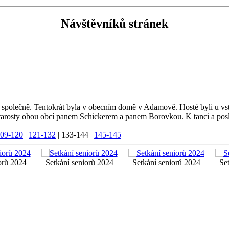
Návštěvníků stránek
 společně. Tentokrát byla v obecním domě v Adamově. Hosté byli u vstu
ni starosty obou obcí panem Schickerem a panem Borovkou. K tanci a pos
09-120
|
121-132
|
133-144
|
145-145
|
orů 2024
Setkání seniorů 2024
Setkání seniorů 2024
Se