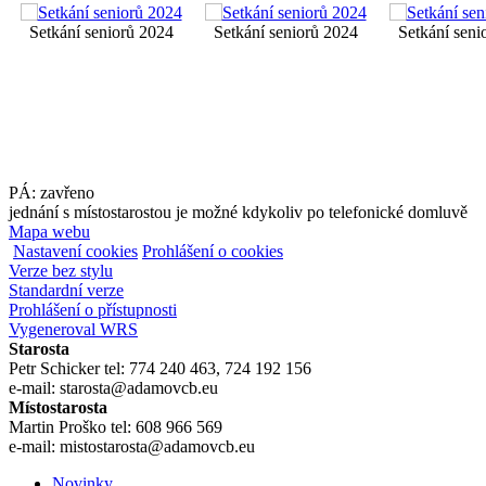
Setkání seniorů 2024
Setkání seniorů 2024
Setkání seni
PÁ: zavřeno
jednání s místostarostou je možné kdykoliv po telefonické domluvě
Mapa webu
Nastavení cookies
Prohlášení o cookies
Verze bez stylu
Standardní verze
Prohlášení o přístupnosti
Vygeneroval WRS
Starosta
Petr Schicker tel: 774 240 463, 724 192 156
e-mail: starosta@adamovcb.eu
Místostarosta
Martin Proško tel: 608 966 569
e-mail: mistostarosta@adamovcb.eu
Novinky