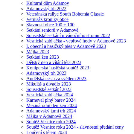
Kulturní dům Adamov
Adamovský trh 2022
Veteránská rallye South Bohemia Classic
Vernisáž kroniky obce
Slavnosti obce 100 + 100
Setkání seniorů v Adamově
Sousedské setkání u vánočního stromu 2022
Vesnická zabíjačka - vepřové hody v Adamově 2023
I. obecní a hasičský ples v Adamově 2023
Májka 2023
Setkání žen 2023
Dětský den a vítání léta 2023
Koniperská hasičská soutěž 2023
Adamovský trh 2023
Andělská cesta za světlem 2023
Mikuláš a divadlo 2023
Sousedské setkání 2023
Vesnická zabijačka 2024
Karneval plný barev 2024
Mezinárodní den žen 2024
Adamovský jarní trh 2024
Májka v Adamově 2024
Soutěž Vesnice roku 2024
Soutěž Vesnice roku 2024 - slavnostní předání ceny
Loučení s létem 2024