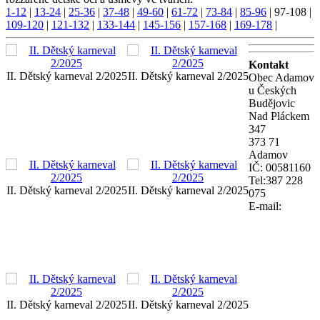
1-12
|
13-24
|
25-36
|
37-48
|
49-60
|
61-72
|
73-84
|
85-96
|
97-108
|
109-120
|
121-132
|
133-144
|
145-156
|
157-168
|
169-178
|
Kontakt
II. Dětský karneval 2/2025
II. Dětský karneval 2/2025
Obec Adamov
u Českých
Budějovic
Nad Pláckem
347
373 71
Adamov
IČ: 00581160
Tel:387 228
II. Dětský karneval 2/2025
II. Dětský karneval 2/2025
075
E-mail:
II. Dětský karneval 2/2025
II. Dětský karneval 2/2025