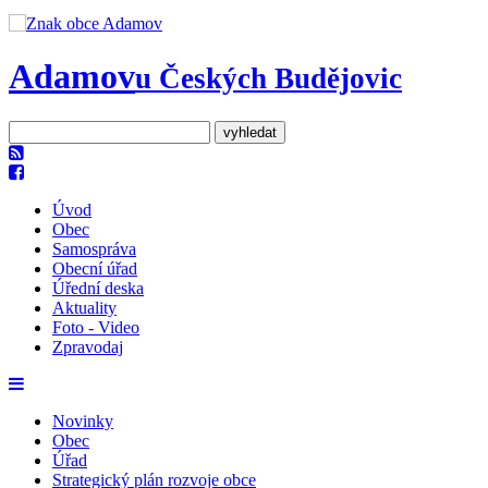
Adamov
u Českých Budějovic
Úvod
Obec
Samospráva
Obecní úřad
Úřední deska
Aktuality
Foto - Video
Zpravodaj
Novinky
Obec
Úřad
Strategický plán rozvoje obce