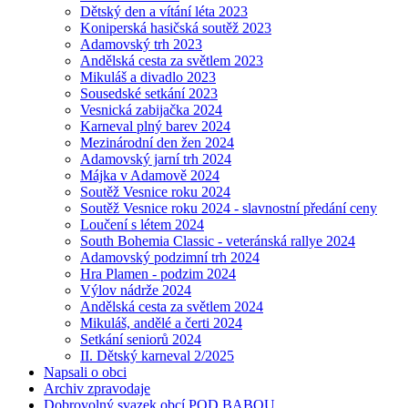
Dětský den a vítání léta 2023
Koniperská hasičská soutěž 2023
Adamovský trh 2023
Andělská cesta za světlem 2023
Mikuláš a divadlo 2023
Sousedské setkání 2023
Vesnická zabijačka 2024
Karneval plný barev 2024
Mezinárodní den žen 2024
Adamovský jarní trh 2024
Májka v Adamově 2024
Soutěž Vesnice roku 2024
Soutěž Vesnice roku 2024 - slavnostní předání ceny
Loučení s létem 2024
South Bohemia Classic - veteránská rallye 2024
Adamovský podzimní trh 2024
Hra Plamen - podzim 2024
Výlov nádrže 2024
Andělská cesta za světlem 2024
Mikuláš, andělé a čerti 2024
Setkání seniorů 2024
II. Dětský karneval 2/2025
Napsali o obci
Archiv zpravodaje
Dobrovolný svazek obcí POD BABOU