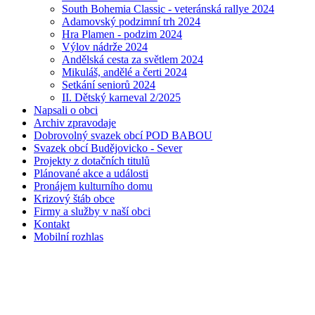
South Bohemia Classic - veteránská rallye 2024
Adamovský podzimní trh 2024
Hra Plamen - podzim 2024
Výlov nádrže 2024
Andělská cesta za světlem 2024
Mikuláš, andělé a čerti 2024
Setkání seniorů 2024
II. Dětský karneval 2/2025
Napsali o obci
Archiv zpravodaje
Dobrovolný svazek obcí POD BABOU
Svazek obcí Budějovicko - Sever
Projekty z dotačních titulů
Plánované akce a události
Pronájem kulturního domu
Krizový štáb obce
Firmy a služby v naší obci
Kontakt
Mobilní rozhlas