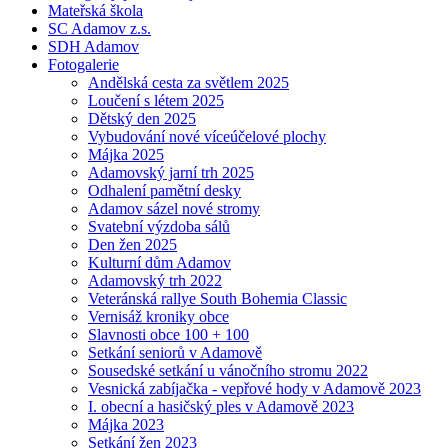
Mateřská škola
SC Adamov z.s.
SDH Adamov
Fotogalerie
Andělská cesta za světlem 2025
Loučení s létem 2025
Dětský den 2025
Vybudování nové víceúčelové plochy
Májka 2025
Adamovský jarní trh 2025
Odhalení pamětní desky
Adamov sázel nové stromy
Svatební výzdoba sálů
Den žen 2025
Kulturní dům Adamov
Adamovský trh 2022
Veteránská rallye South Bohemia Classic
Vernisáž kroniky obce
Slavnosti obce 100 + 100
Setkání seniorů v Adamově
Sousedské setkání u vánočního stromu 2022
Vesnická zabíjačka - vepřové hody v Adamově 2023
I. obecní a hasičský ples v Adamově 2023
Májka 2023
Setkání žen 2023