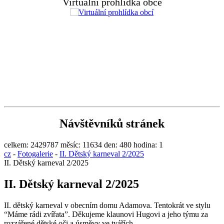
Virtuální prohlídka obce
Návštěvníků stránek
celkem:
2429787
měsíc:
11634
den:
480
hodina:
1
cz
-
Fotogalerie
-
II. Dětský karneval 2/2025
II. Dětský karneval 2/2025
II. Dětský karneval 2/2025
II. dětský karneval v obecním domu Adamova. Tentokrát ve stylu
“Máme rádi zvířata”. Děkujeme klaunovi Hugovi a jeho týmu za
rozzářené dětské oči a úsměvy ve tvářích.