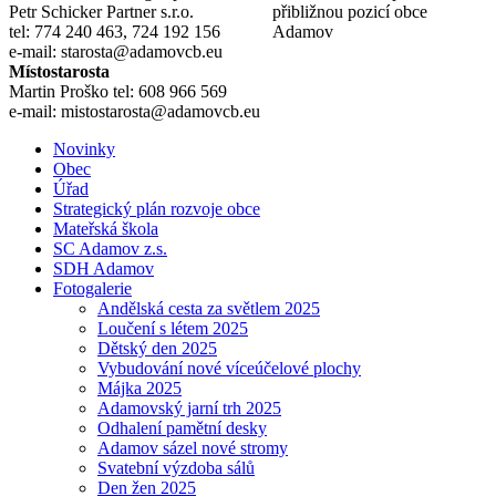
Petr Schicker
tel: 774 240 463, 724 192 156
e-mail: starosta@adamovcb.eu
Místostarosta
Martin Proško tel: 608 966 569
e-mail: mistostarosta@adamovcb.eu
Novinky
Obec
Úřad
Strategický plán rozvoje obce
Mateřská škola
SC Adamov z.s.
SDH Adamov
Fotogalerie
Andělská cesta za světlem 2025
Loučení s létem 2025
Dětský den 2025
Vybudování nové víceúčelové plochy
Májka 2025
Adamovský jarní trh 2025
Odhalení pamětní desky
Adamov sázel nové stromy
Svatební výzdoba sálů
Den žen 2025