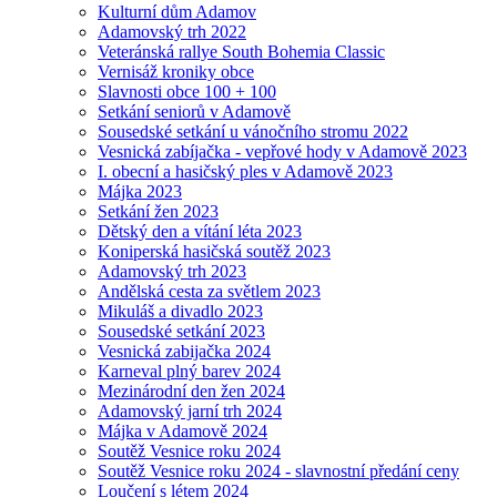
Kulturní dům Adamov
Adamovský trh 2022
Veteránská rallye South Bohemia Classic
Vernisáž kroniky obce
Slavnosti obce 100 + 100
Setkání seniorů v Adamově
Sousedské setkání u vánočního stromu 2022
Vesnická zabíjačka - vepřové hody v Adamově 2023
I. obecní a hasičský ples v Adamově 2023
Májka 2023
Setkání žen 2023
Dětský den a vítání léta 2023
Koniperská hasičská soutěž 2023
Adamovský trh 2023
Andělská cesta za světlem 2023
Mikuláš a divadlo 2023
Sousedské setkání 2023
Vesnická zabijačka 2024
Karneval plný barev 2024
Mezinárodní den žen 2024
Adamovský jarní trh 2024
Májka v Adamově 2024
Soutěž Vesnice roku 2024
Soutěž Vesnice roku 2024 - slavnostní předání ceny
Loučení s létem 2024