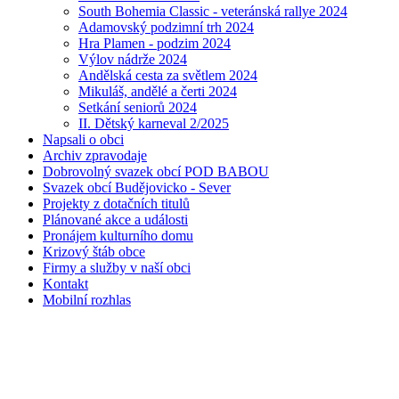
South Bohemia Classic - veteránská rallye 2024
Adamovský podzimní trh 2024
Hra Plamen - podzim 2024
Výlov nádrže 2024
Andělská cesta za světlem 2024
Mikuláš, andělé a čerti 2024
Setkání seniorů 2024
II. Dětský karneval 2/2025
Napsali o obci
Archiv zpravodaje
Dobrovolný svazek obcí POD BABOU
Svazek obcí Budějovicko - Sever
Projekty z dotačních titulů
Plánované akce a události
Pronájem kulturního domu
Krizový štáb obce
Firmy a služby v naší obci
Kontakt
Mobilní rozhlas