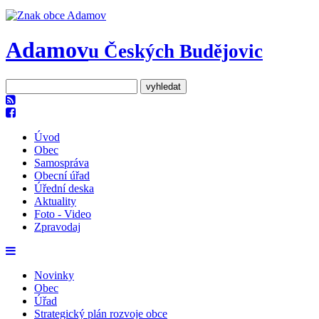
Adamov
u Českých Budějovic
Úvod
Obec
Samospráva
Obecní úřad
Úřední deska
Aktuality
Foto - Video
Zpravodaj
Novinky
Obec
Úřad
Strategický plán rozvoje obce