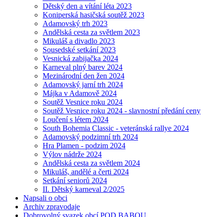
Dětský den a vítání léta 2023
Koniperská hasičská soutěž 2023
Adamovský trh 2023
Andělská cesta za světlem 2023
Mikuláš a divadlo 2023
Sousedské setkání 2023
Vesnická zabijačka 2024
Karneval plný barev 2024
Mezinárodní den žen 2024
Adamovský jarní trh 2024
Májka v Adamově 2024
Soutěž Vesnice roku 2024
Soutěž Vesnice roku 2024 - slavnostní předání ceny
Loučení s létem 2024
South Bohemia Classic - veteránská rallye 2024
Adamovský podzimní trh 2024
Hra Plamen - podzim 2024
Výlov nádrže 2024
Andělská cesta za světlem 2024
Mikuláš, andělé a čerti 2024
Setkání seniorů 2024
II. Dětský karneval 2/2025
Napsali o obci
Archiv zpravodaje
Dobrovolný svazek obcí POD BABOU