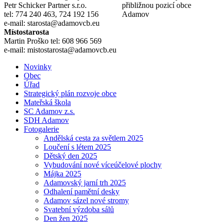
Petr Schicker
tel: 774 240 463, 724 192 156
e-mail: starosta@adamovcb.eu
Místostarosta
Martin Proško tel: 608 966 569
e-mail: mistostarosta@adamovcb.eu
Novinky
Obec
Úřad
Strategický plán rozvoje obce
Mateřská škola
SC Adamov z.s.
SDH Adamov
Fotogalerie
Andělská cesta za světlem 2025
Loučení s létem 2025
Dětský den 2025
Vybudování nové víceúčelové plochy
Májka 2025
Adamovský jarní trh 2025
Odhalení pamětní desky
Adamov sázel nové stromy
Svatební výzdoba sálů
Den žen 2025