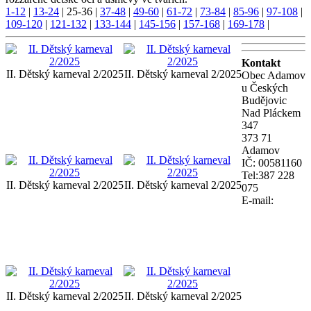
1-12
|
13-24
|
25-36
|
37-48
|
49-60
|
61-72
|
73-84
|
85-96
|
97-108
|
109-120
|
121-132
|
133-144
|
145-156
|
157-168
|
169-178
|
Kontakt
II. Dětský karneval 2/2025
II. Dětský karneval 2/2025
Obec Adamov
u Českých
Budějovic
Nad Pláckem
347
373 71
Adamov
IČ: 00581160
Tel:387 228
II. Dětský karneval 2/2025
II. Dětský karneval 2/2025
075
E-mail:
II. Dětský karneval 2/2025
II. Dětský karneval 2/2025