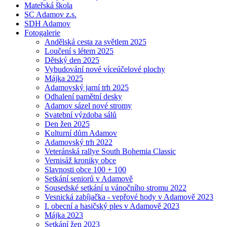
Mateřská škola
SC Adamov z.s.
SDH Adamov
Fotogalerie
Andělská cesta za světlem 2025
Loučení s létem 2025
Dětský den 2025
Vybudování nové víceúčelové plochy
Májka 2025
Adamovský jarní trh 2025
Odhalení pamětní desky
Adamov sázel nové stromy
Svatební výzdoba sálů
Den žen 2025
Kulturní dům Adamov
Adamovský trh 2022
Veteránská rallye South Bohemia Classic
Vernisáž kroniky obce
Slavnosti obce 100 + 100
Setkání seniorů v Adamově
Sousedské setkání u vánočního stromu 2022
Vesnická zabíjačka - vepřové hody v Adamově 2023
I. obecní a hasičský ples v Adamově 2023
Májka 2023
Setkání žen 2023