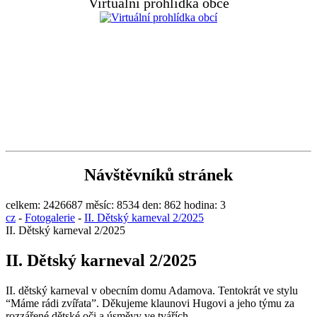
Virtuální prohlídka obce
Návštěvníků stránek
celkem:
2426687
měsíc:
8534
den:
862
hodina:
3
cz
-
Fotogalerie
-
II. Dětský karneval 2/2025
II. Dětský karneval 2/2025
II. Dětský karneval 2/2025
II. dětský karneval v obecním domu Adamova. Tentokrát ve stylu
“Máme rádi zvířata”. Děkujeme klaunovi Hugovi a jeho týmu za
rozzářené dětské oči a úsměvy ve tvářích.