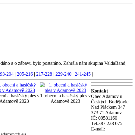
dáno a o zábavu bylo postaráno. Zahrála nám skupina ValdaBand,
93-204
|
205-216
|
217-228
|
229-240
|
241-245
|
Kontakt
ecní a hasičský ples v
1. obecní a hasičský ples v
Obec Adamov u
Adamově 2023
Adamově 2023
Českých Budějovic
Nad Pláckem 347
373 71 Adamov
IČ: 00581160
Tel:387 228 075
E-mail:
@adamovcb.eu