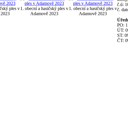
č.ú: 
ičský ples v
1. obecní a hasičský ples v
1. obecní a hasičský ples v
č. da
 2023
Adamově 2023
Adamově 2023
Úřed
PO: 1
ÚT: 0
ST: 0
ČT: 0