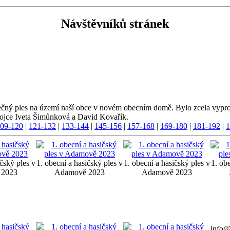
Návštěvníků stránek
ečný ples na území naší obce v novém obecním domě. Bylo zcela vypro
ojce Iveta Šimůnková a David Kovařík.
09-120
|
121-132
|
133-144
|
145-156
|
157-168
|
169-180
|
181-192
|
1
ičský ples v
1. obecní a hasičský ples v
1. obecní a hasičský ples v
1. ob
 2023
Adamově 2023
Adamově 2023
info