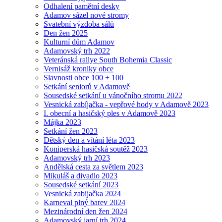
Odhalení pamětní desky
Adamov sázel nové stromy
Svatební výzdoba sálů
Den žen 2025
Kulturní dům Adamov
Adamovský trh 2022
Veteránská rallye South Bohemia Classic
Vernisáž kroniky obce
Slavnosti obce 100 + 100
Setkání seniorů v Adamově
Sousedské setkání u vánočního stromu 2022
Vesnická zabíjačka - vepřové hody v Adamově 2023
I. obecní a hasičský ples v Adamově 2023
Májka 2023
Setkání žen 2023
Dětský den a vítání léta 2023
Koniperská hasičská soutěž 2023
Adamovský trh 2023
Andělská cesta za světlem 2023
Mikuláš a divadlo 2023
Sousedské setkání 2023
Vesnická zabijačka 2024
Karneval plný barev 2024
Mezinárodní den žen 2024
Adamovský jarní trh 2024