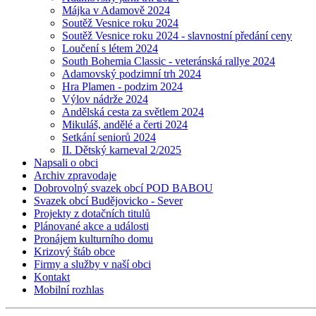
Májka v Adamově 2024
Soutěž Vesnice roku 2024
Soutěž Vesnice roku 2024 - slavnostní předání ceny
Loučení s létem 2024
South Bohemia Classic - veteránská rallye 2024
Adamovský podzimní trh 2024
Hra Plamen - podzim 2024
Výlov nádrže 2024
Andělská cesta za světlem 2024
Mikuláš, andělé a čerti 2024
Setkání seniorů 2024
II. Dětský karneval 2/2025
Napsali o obci
Archiv zpravodaje
Dobrovolný svazek obcí POD BABOU
Svazek obcí Budějovicko - Sever
Projekty z dotačních titulů
Plánované akce a události
Pronájem kulturního domu
Krizový štáb obce
Firmy a služby v naší obci
Kontakt
Mobilní rozhlas