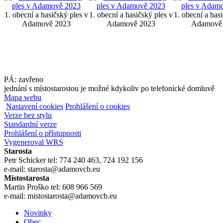
1. obecní a hasičský ples v
1. obecní a hasičský ples v
1. obecní a has
Adamově 2023
Adamově 2023
Adamově
PÁ: zavřeno
jednání s místostarostou je možné kdykoliv po telefonické domluvě
Mapa webu
Nastavení cookies
Prohlášení o cookies
Verze bez stylu
Standardní verze
Prohlášení o přístupnosti
Vygeneroval WRS
Starosta
Petr Schicker tel: 774 240 463, 724 192 156
e-mail: starosta@adamovcb.eu
Místostarosta
Martin Proško tel: 608 966 569
e-mail: mistostarosta@adamovcb.eu
Novinky
Obec