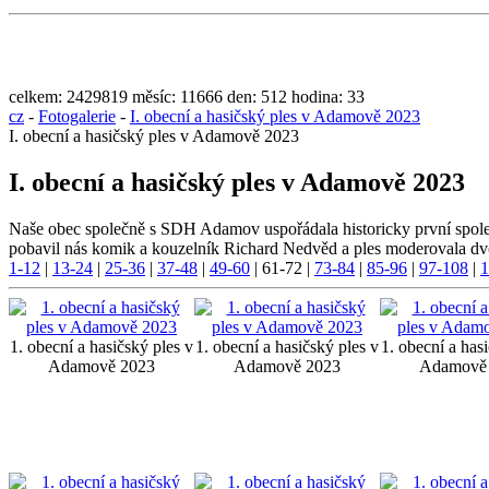
celkem:
2429819
měsíc:
11666
den:
512
hodina:
33
cz
-
Fotogalerie
-
I. obecní a hasičský ples v Adamově 2023
I. obecní a hasičský ples v Adamově 2023
I. obecní a hasičský ples v Adamově 2023
Naše obec společně s SDH Adamov uspořádala historicky první spol
pobavil nás komik a kouzelník Richard Nedvěd a ples moderovala dv
1-12
|
13-24
|
25-36
|
37-48
|
49-60
|
61-72
|
73-84
|
85-96
|
97-108
|
1
1. obecní a hasičský ples v
1. obecní a hasičský ples v
1. obecní a has
Adamově 2023
Adamově 2023
Adamově