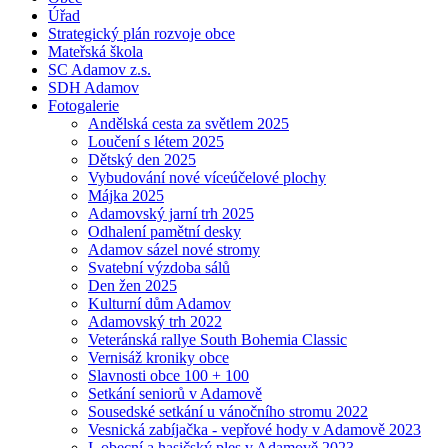
Úřad
Strategický plán rozvoje obce
Mateřská škola
SC Adamov z.s.
SDH Adamov
Fotogalerie
Andělská cesta za světlem 2025
Loučení s létem 2025
Dětský den 2025
Vybudování nové víceúčelové plochy
Májka 2025
Adamovský jarní trh 2025
Odhalení pamětní desky
Adamov sázel nové stromy
Svatební výzdoba sálů
Den žen 2025
Kulturní dům Adamov
Adamovský trh 2022
Veteránská rallye South Bohemia Classic
Vernisáž kroniky obce
Slavnosti obce 100 + 100
Setkání seniorů v Adamově
Sousedské setkání u vánočního stromu 2022
Vesnická zabíjačka - vepřové hody v Adamově 2023
I. obecní a hasičský ples v Adamově 2023