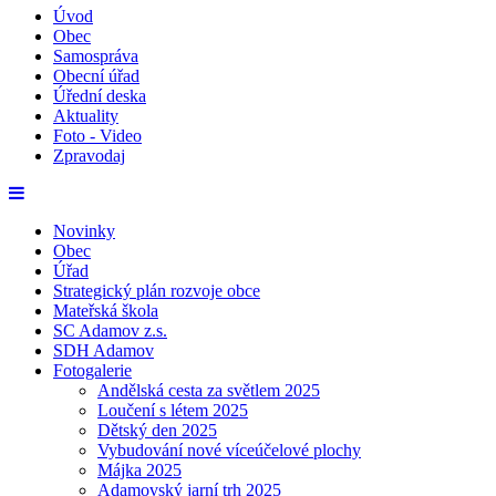
Úvod
Obec
Samospráva
Obecní úřad
Úřední deska
Aktuality
Foto - Video
Zpravodaj
Novinky
Obec
Úřad
Strategický plán rozvoje obce
Mateřská škola
SC Adamov z.s.
SDH Adamov
Fotogalerie
Andělská cesta za světlem 2025
Loučení s létem 2025
Dětský den 2025
Vybudování nové víceúčelové plochy
Májka 2025
Adamovský jarní trh 2025