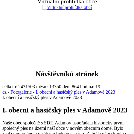
Virtuální prohlídka obce
Návštěvníků stránek
celkem:
2431503
měsíc:
13350
den:
864
hodina:
19
cz
-
Fotogalerie
-
I. obecní a hasičský ples v Adamově 2023
I. obecní a hasičský ples v Adamově 2023
I. obecní a hasičský ples v Adamově 2023
Naše obec společně s SDH Adamov uspořádala historicky první
společný ples na území naší obce v novém obecním domě. Bylo
zcela vyprodáno a o zábavu bylo postaráno. Zahrála nám skupina