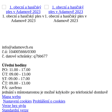
1. obecní a hasičský ples v
1. obecní a hasičský ples v
Adamově 2023
Adamově 2023
info@adamovcb.eu
č.ú: 104005666/0300
č. datové schránky: q7bb677
Úřední hodiny
PO: 11.00 - 17.00
ÚT: 09.00 - 13.00
ST: 09.00 - 17.00
ČT: 09.00 - 13.00
PÁ: zavřeno
jednání s místostarostou je možné kdykoliv po telefonické domluvě
Mapa webu
Nastavení cookies
Prohlášení o cookies
Verze bez stylu
Standardní verze