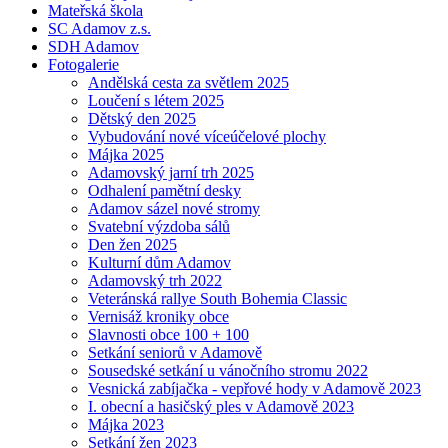
Mateřská škola
SC Adamov z.s.
SDH Adamov
Fotogalerie
Andělská cesta za světlem 2025
Loučení s létem 2025
Dětský den 2025
Vybudování nové víceúčelové plochy
Májka 2025
Adamovský jarní trh 2025
Odhalení pamětní desky
Adamov sázel nové stromy
Svatební výzdoba sálů
Den žen 2025
Kulturní dům Adamov
Adamovský trh 2022
Veteránská rallye South Bohemia Classic
Vernisáž kroniky obce
Slavnosti obce 100 + 100
Setkání seniorů v Adamově
Sousedské setkání u vánočního stromu 2022
Vesnická zabíjačka - vepřové hody v Adamově 2023
I. obecní a hasičský ples v Adamově 2023
Májka 2023
Setkání žen 2023