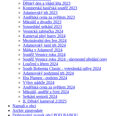
Dětský den a vítání léta 2023
Koniperská hasičská soutěž 2023
Adamovský trh 2023
Andělská cesta za světlem 2023
Mikuláš a divadlo 2023
Sousedské setkání 2023
Vesnická zabijačka 2024
Karneval plný barev 2024
Mezinárodní den žen 2024
Adamovský jarní trh 2024
Májka v Adamově 2024
Soutěž Vesnice roku 2024
Soutěž Vesnice roku 2024 - slavnostní předání ceny
Loučení s létem 2024
South Bohemia Classic - veteránská rallye 2024
Adamovský podzimní trh 2024
Hra Plamen - podzim 2024
Výlov nádrže 2024
Andělská cesta za světlem 2024
Mikuláš, andělé a čerti 2024
Setkání seniorů 2024
II. Dětský karneval 2/2025
Napsali o obci
Archiv zpravodaje
Dobrovolný svazek obcí POD BABOU