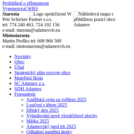
Prohlášení o přístupnosti
Vygeneroval WRS
Starosta
Petr Schicker
tel: 774 240 463, 724 192 156
e-mail: starosta@adamovcb.eu
Místostarosta
Martin Proško tel: 608 966 569
e-mail: mistostarosta@adamovcb.eu
Novinky
Obec
Úřad
Strategický plán rozvoje obce
Mateřská škola
SC Adamov z.s.
SDH Adamov
Fotogalerie
Andělská cesta za světlem 2025
Loučení s létem 2025
Dětský den 2025
Vybudování nové víceúčelové plochy
Májka 2025
Adamovský jarní trh 2025
Odhalení pamětní desky