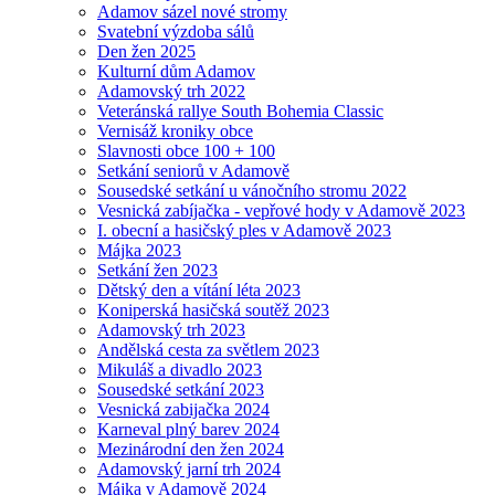
Adamov sázel nové stromy
Svatební výzdoba sálů
Den žen 2025
Kulturní dům Adamov
Adamovský trh 2022
Veteránská rallye South Bohemia Classic
Vernisáž kroniky obce
Slavnosti obce 100 + 100
Setkání seniorů v Adamově
Sousedské setkání u vánočního stromu 2022
Vesnická zabíjačka - vepřové hody v Adamově 2023
I. obecní a hasičský ples v Adamově 2023
Májka 2023
Setkání žen 2023
Dětský den a vítání léta 2023
Koniperská hasičská soutěž 2023
Adamovský trh 2023
Andělská cesta za světlem 2023
Mikuláš a divadlo 2023
Sousedské setkání 2023
Vesnická zabijačka 2024
Karneval plný barev 2024
Mezinárodní den žen 2024
Adamovský jarní trh 2024
Májka v Adamově 2024