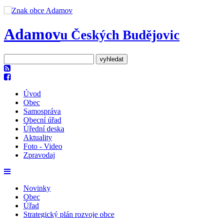
Adamov
u Českých Budějovic
Úvod
Obec
Samospráva
Obecní úřad
Úřední deska
Aktuality
Foto - Video
Zpravodaj
Novinky
Obec
Úřad
Strategický plán rozvoje obce