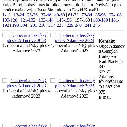
ValdaBand, pobavil nás komik a kouzelník Richard Nedvěd a ples
moderovala dvojce Iveta Šimůnková a David Kovařík.
1-12
|
13-24
|
25-36
|
37-48
|
49-60
|
61-72
|
73-84
|
85-96
|
97-108
|
109-120
|
121-132
|
133-144
|
145-156
|
157-168
|
169-180
|
181-
192
|
193-204
|
205-216
|
217-228
|
229-240
|
241-245
|
Kontakt
1. obecní a hasičský ples v
1. obecní a hasičský ples v
Obec Adamov
Adamově 2023
Adamově 2023
u Českých
Budějovic
Nad Pláckem
347
373 71
Adamov
IČ: 00581160
Tel:387 228
1. obecní a hasičský ples v
1. obecní a hasičský ples v
075
Adamově 2023
Adamově 2023
E-mail: