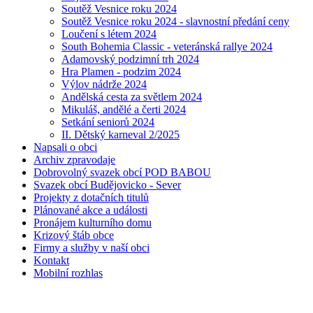
Soutěž Vesnice roku 2024
Soutěž Vesnice roku 2024 - slavnostní předání ceny
Loučení s létem 2024
South Bohemia Classic - veteránská rallye 2024
Adamovský podzimní trh 2024
Hra Plamen - podzim 2024
Výlov nádrže 2024
Andělská cesta za světlem 2024
Mikuláš, andělé a čerti 2024
Setkání seniorů 2024
II. Dětský karneval 2/2025
Napsali o obci
Archiv zpravodaje
Dobrovolný svazek obcí POD BABOU
Svazek obcí Budějovicko - Sever
Projekty z dotačních titulů
Plánované akce a události
Pronájem kulturního domu
Krizový štáb obce
Firmy a služby v naší obci
Kontakt
Mobilní rozhlas