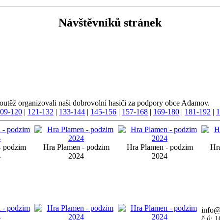
Návštěvníků stránek
outěž organizovali naši dobrovolní hasiči za podpory obce Adamov.
09-120
|
121-132
|
133-144
|
145-156
|
157-168
|
169-180
|
181-192
|
1
- podzim
Hra Plamen - podzim
Hra Plamen - podzim
Hr
4
2024
2024
info
č.ú: 