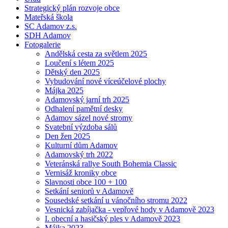
Strategický plán rozvoje obce
Mateřská škola
SC Adamov z.s.
SDH Adamov
Fotogalerie
Andělská cesta za světlem 2025
Loučení s létem 2025
Dětský den 2025
Vybudování nové víceúčelové plochy
Májka 2025
Adamovský jarní trh 2025
Odhalení pamětní desky
Adamov sázel nové stromy
Svatební výzdoba sálů
Den žen 2025
Kulturní dům Adamov
Adamovský trh 2022
Veteránská rallye South Bohemia Classic
Vernisáž kroniky obce
Slavnosti obce 100 + 100
Setkání seniorů v Adamově
Sousedské setkání u vánočního stromu 2022
Vesnická zabíjačka - vepřové hody v Adamově 2023
I. obecní a hasičský ples v Adamově 2023
Májka 2023