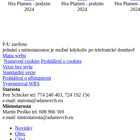
Hra Plamen - podzim
Hra Plamen - podzim
Hra Plamen 
2024
2024
202
PÁ: zavřeno
jednání s místostarostou je možné kdykoliv po telefonické domluvě
Mapa webu
Nastavení cookies
Prohlášení o cookies
Verze bez stylu
Standardní verze
Prohlášení o přístupnosti
Vygeneroval WRS
Starosta
Petr Schicker tel: 774 240 463, 724 192 156
e-mail: starosta@adamovcb.eu
Místostarosta
Martin Proško tel: 608 966 569
e-mail: mistostarosta@adamovcb.eu
Novinky
Obec
Úřad