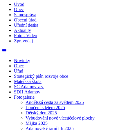
Úvod
Obec
Samospráva
Obecní úřad
Úřední deska
Aktuality
Foto - Video
Zpravodaj
Novinky
Obec
Úřad
Strategický plán rozvoje obce
Mateřská škola
SC Adamov z.s.
SDH Adamov
Fotogalerie
Andělská cesta za světlem 2025
Loučení s létem 2025
Dětský den 2025
Vybudování nové víceúčelové plochy
Májka 2025
Adamovský jarní trh 2025