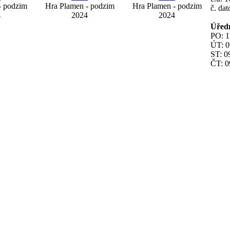
- podzim
Hra Plamen - podzim
Hra Plamen - podzim
č. da
4
2024
2024
Úřed
PO: 1
ÚT: 0
ST: 0
ČT: 0