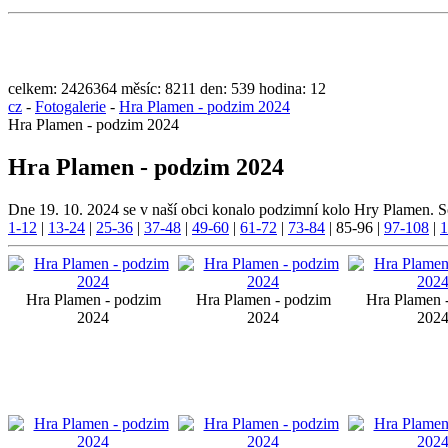
celkem:
2426364
měsíc:
8211
den:
539
hodina:
12
cz
-
Fotogalerie
-
Hra Plamen - podzim 2024
Hra Plamen - podzim 2024
Hra Plamen - podzim 2024
Dne 19. 10. 2024 se v naší obci konalo podzimní kolo Hry Plamen. S
1-12
|
13-24
|
25-36
|
37-48
|
49-60
|
61-72
|
73-84
|
85-96
|
97-108
|
1
Hra Plamen - podzim
Hra Plamen - podzim
Hra Plamen 
2024
2024
202