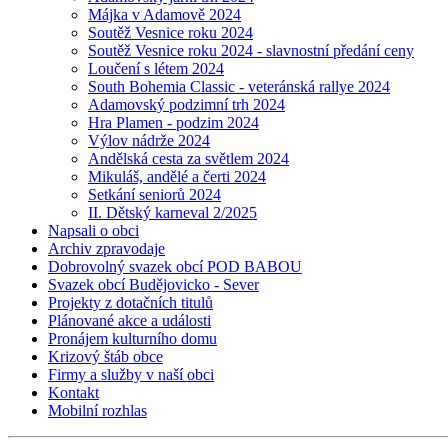
Májka v Adamově 2024
Soutěž Vesnice roku 2024
Soutěž Vesnice roku 2024 - slavnostní předání ceny
Loučení s létem 2024
South Bohemia Classic - veteránská rallye 2024
Adamovský podzimní trh 2024
Hra Plamen - podzim 2024
Výlov nádrže 2024
Andělská cesta za světlem 2024
Mikuláš, andělé a čerti 2024
Setkání seniorů 2024
II. Dětský karneval 2/2025
Napsali o obci
Archiv zpravodaje
Dobrovolný svazek obcí POD BABOU
Svazek obcí Budějovicko - Sever
Projekty z dotačních titulů
Plánované akce a události
Pronájem kulturního domu
Krizový štáb obce
Firmy a služby v naší obci
Kontakt
Mobilní rozhlas