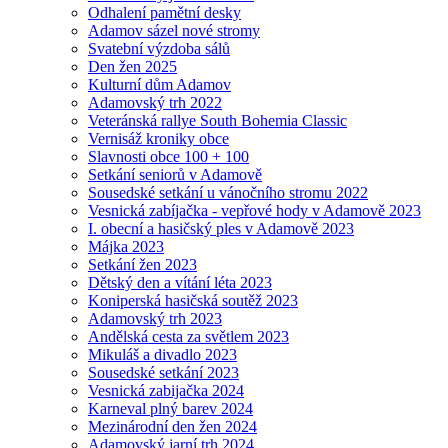
Odhalení pamětní desky
Adamov sázel nové stromy
Svatební výzdoba sálů
Den žen 2025
Kulturní dům Adamov
Adamovský trh 2022
Veteránská rallye South Bohemia Classic
Vernisáž kroniky obce
Slavnosti obce 100 + 100
Setkání seniorů v Adamově
Sousedské setkání u vánočního stromu 2022
Vesnická zabíjačka - vepřové hody v Adamově 2023
I. obecní a hasičský ples v Adamově 2023
Májka 2023
Setkání žen 2023
Dětský den a vítání léta 2023
Koniperská hasičská soutěž 2023
Adamovský trh 2023
Andělská cesta za světlem 2023
Mikuláš a divadlo 2023
Sousedské setkání 2023
Vesnická zabijačka 2024
Karneval plný barev 2024
Mezinárodní den žen 2024
Adamovský jarní trh 2024