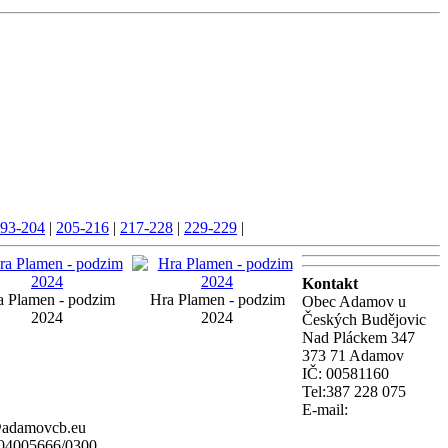
93-204
|
205-216
|
217-228
|
229-229
|
Kontakt
a Plamen - podzim
Hra Plamen - podzim
Obec Adamov u
2024
2024
Českých Budějovic
Nad Pláckem 347
373 71 Adamov
IČ: 00581160
Tel:387 228 075
E-mail:
@adamovcb.eu
104005666/0300