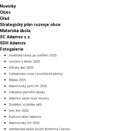
Novinky
Obec
Úřad
Strategický plán rozvoje obce
Mateřská škola
SC Adamov z.s.
SDH Adamov
Fotogalerie
Andělská cesta za světlem 2025
Loučení s létem 2025
Dětský den 2025
Vybudování nové víceúčelové plochy
Májka 2025
Adamovský jarní trh 2025
Odhalení pamětní desky
Adamov sázel nové stromy
Svatební výzdoba sálů
Den žen 2025
Kulturní dům Adamov
Adamovský trh 2022
Veteránská rallye South Bohemia Classic