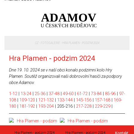
ADAMOV
U ČESKÝCH BUDĚJOVIC
CZ
-
FOTOGALERIE
-
HRA PLAMEN - PODZIM 2024
Hra Plamen - podzim 2024
Dne 19. 10. 2024 se v naší obci konalo podzimní kolo Hry
Plamen. Soutěž organizovali naši dobrovolní hasiči za podpory
obce Adamov.
1-12
|
13-24
|
25-36
|
37-48
|
49-60
|
61-72
|
73-84
|
85-96
|
97-
108
|
109-120
|
121-132
|
133-144
|
145-156
|
157-168
|
169-
180
|
181-192
|
193-204
|
205-216
|
217-228
|
229-229
|
Hra Plamen - podzim 2024
Hra Plamen - podzim 2024
Kontakt