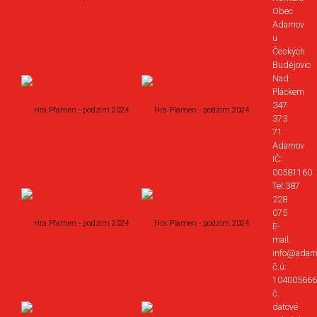
Obec
Adamov
u
Českých
Budějovic
Nad
Pláckem
347
Hra Plamen - podzim 2024
Hra Plamen - podzim 2024
373
71
Adamov
IČ:
00581160
Tel:387
228
075
Hra Plamen - podzim 2024
Hra Plamen - podzim 2024
E-
mail:
info@adam
č.ú:
104005666
č.
datové