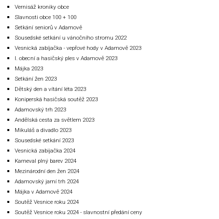
Vernisáž kroniky obce
Slavnosti obce 100 + 100
Setkání seniorů v Adamově
Sousedské setkání u vánočního stromu 2022
Vesnická zabíjačka - vepřové hody v Adamově 2023
I. obecní a hasičský ples v Adamově 2023
Májka 2023
Setkání žen 2023
Dětský den a vítání léta 2023
Koniperská hasičská soutěž 2023
Adamovský trh 2023
Andělská cesta za světlem 2023
Mikuláš a divadlo 2023
Sousedské setkání 2023
Vesnická zabijačka 2024
Karneval plný barev 2024
Mezinárodní den žen 2024
Adamovský jarní trh 2024
Májka v Adamově 2024
Soutěž Vesnice roku 2024
Soutěž Vesnice roku 2024 - slavnostní předání ceny