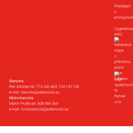
Prohlášení
o
přístupnost
Vygenerova
WRS
Starosta
Petr Schicker tel: 774 240 463, 724 192 156
e-mail: starosta@adamovcb.eu
Místostarosta
Martin Proško tel: 608 966 569
e-mail: mistostarosta@adamovcb.eu