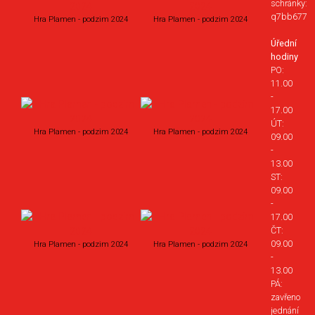
schránky:
q7bb677
Hra Plamen - podzim 2024
Hra Plamen - podzim 2024
Úřední
hodiny
PO:
11.00
-
17.00
ÚT:
Hra Plamen - podzim 2024
Hra Plamen - podzim 2024
09.00
-
13.00
ST:
09.00
-
17.00
ČT:
09.00
Hra Plamen - podzim 2024
Hra Plamen - podzim 2024
-
13.00
PÁ:
zavřeno
jednání