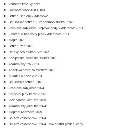
Vernisáž kroniky obce
Slavnosti obce 100 + 100
Setkání seniorů v Adamově
Sousedské setkání u vánočního stromu 2022
Vesnická zabíjačka - vepřové hody v Adamově 2023
I. obecní a hasičský ples v Adamově 2023
Májka 2023
Setkání žen 2023
Dětský den a vítání léta 2023
Koniperská hasičská soutěž 2023
Adamovský trh 2023
Andělská cesta za světlem 2023
Mikuláš a divadlo 2023
Sousedské setkání 2023
Vesnická zabijačka 2024
Karneval plný barev 2024
Mezinárodní den žen 2024
Adamovský jarní trh 2024
Májka v Adamově 2024
Soutěž Vesnice roku 2024
Soutěž Vesnice roku 2024 - slavnostní předání ceny