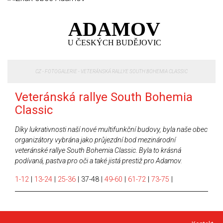
ADAMOV
U ČESKÝCH BUDĚJOVIC
CZ
-
FOTOGALERIE
-
VETERÁNSKÁ RALLYE SOUTH BOHEMIA CLASSIC
Veteránská rallye South Bohemia
Classic
Díky lukrativnosti naší nové multifunkční budovy, byla naše obec
organizátory vybrána jako průjezdní bod mezinárodní
veteránské rallye South Bohemia Classic. Byla to krásná
podívaná, pastva pro oči a také jistá prestiž pro Adamov.
1-12
|
13-24
|
25-36
|
37-48
|
49-60
|
61-72
|
73-75
|