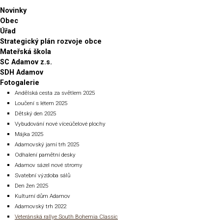
Novinky
Obec
Úřad
Strategický plán rozvoje obce
Mateřská škola
SC Adamov z.s.
SDH Adamov
Fotogalerie
Andělská cesta za světlem 2025
Loučení s létem 2025
Dětský den 2025
Vybudování nové víceúčelové plochy
Májka 2025
Adamovský jarní trh 2025
Odhalení pamětní desky
Adamov sázel nové stromy
Svatební výzdoba sálů
Den žen 2025
Kulturní dům Adamov
Adamovský trh 2022
Veteránská rallye South Bohemia Classic