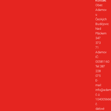
Kontakt
Obec
Adamov
u
Českých
Budějovic
Nad
Pláckem
347
373
71
Adamov
IČ:
00581160
Tel:387
228
075
E-
mail:
info@adam
č.ú:
104005666
č.
datové