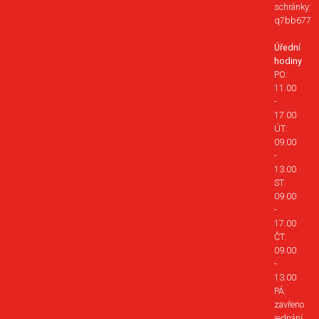
schránky:
q7bb677
Úřední
hodiny
PO:
11.00
-
17.00
ÚT:
09.00
-
13.00
ST:
09.00
-
17.00
ČT:
09.00
-
13.00
PÁ:
zavřeno
jednání