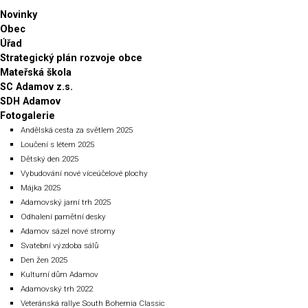
Novinky
Obec
Úřad
Strategický plán rozvoje obce
Mateřská škola
SC Adamov z.s.
SDH Adamov
Fotogalerie
Andělská cesta za světlem 2025
Loučení s létem 2025
Dětský den 2025
Vybudování nové víceúčelové plochy
Májka 2025
Adamovský jarní trh 2025
Odhalení pamětní desky
Adamov sázel nové stromy
Svatební výzdoba sálů
Den žen 2025
Kulturní dům Adamov
Adamovský trh 2022
Veteránská rallye South Bohemia Classic