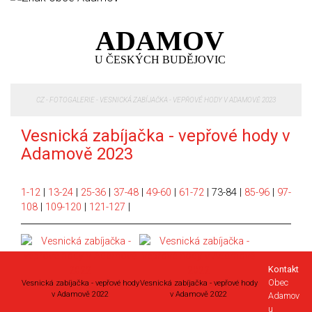
ADAMOV
U ČESKÝCH BUDĚJOVIC
CZ
-
FOTOGALERIE
-
VESNICKÁ ZABÍJAČKA - VEPŘOVÉ HODY V ADAMOVĚ 2023
Vesnická zabíjačka - vepřové hody v
Adamově 2023
1-12
|
13-24
|
25-36
|
37-48
|
49-60
|
61-72
|
73-84
|
85-96
|
97-
108
|
109-120
|
121-127
|
Kontakt
Obec
Vesnická zabíjačka - vepřové hody
Vesnická zabíjačka - vepřové hody
v Adamově 2022
v Adamově 2022
Adamov
u