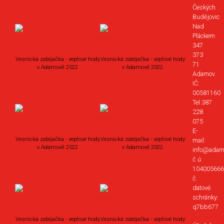
Českých
Budějovic
Nad
Pláckem
347
373
Vesnická zabíjačka - vepřové hody
Vesnická zabíjačka - vepřové hody
71
v Adamově 2022
v Adamově 2022
Adamov
IČ:
00581160
Tel:387
228
075
E-
Vesnická zabíjačka - vepřové hody
Vesnická zabíjačka - vepřové hody
mail:
v Adamově 2022
v Adamově 2022
info@adam
č.ú:
104005666
č.
datové
schránky:
q7bb677
Vesnická zabíjačka - vepřové hody
Vesnická zabíjačka - vepřové hody