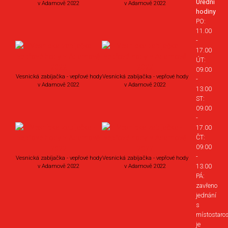
Úřední
v Adamově 2022
v Adamově 2022
hodiny
PO:
11.00
-
17.00
ÚT:
09.00
Vesnická zabíjačka - vepřové hody
Vesnická zabíjačka - vepřové hody
-
v Adamově 2022
v Adamově 2022
13.00
ST:
09.00
-
17.00
ČT:
09.00
-
Vesnická zabíjačka - vepřové hody
Vesnická zabíjačka - vepřové hody
13.00
v Adamově 2022
v Adamově 2022
PÁ:
zavřeno
jednání
s
místostaro
je