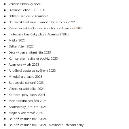
Vernisáž kroniky obce
Slavnosti obce 100 + 100
Setkání seniorů v Adamově
Sousedské setkání u vánočního stromu 2022
Vesnická zabíjačka - vepřové hody v Adamově 2023
I. obecní a hasičský ples v Adamově 2023
Májka 2023
Setkání žen 2023
Dětský den a vítání léta 2023
Koniperská hasičská soutěž 2023
Adamovský trh 2023
Andělská cesta za světlem 2023
Mikuláš a divadlo 2023
Sousedské setkání 2023
Vesnická zabijačka 2024
Karneval plný barev 2024
Mezinárodní den žen 2024
Adamovský jarní trh 2024
Májka v Adamově 2024
Soutěž Vesnice roku 2024
Soutěž Vesnice roku 2024 - slavnostní předání ceny