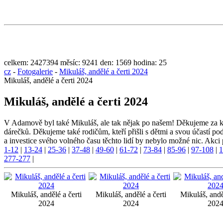
celkem:
2427394
měsíc:
9241
den:
1569
hodina:
25
cz
-
Fotogalerie
-
Mikuláš, andělé a čerti 2024
Mikuláš, andělé a čerti 2024
Mikuláš, andělé a čerti 2024
V Adamově byl také Mikuláš, ale tak nějak po našem! Děkujeme za krás
dárečků. Děkujeme také rodičům, kteří přišli s dětmi a svou účastí pod
a investice svého volného času těchto lidí by nebylo možné nic. Ak
1-12
|
13-24
|
25-36
|
37-48
|
49-60
|
61-72
|
73-84
|
85-96
|
97-108
|
1
277-277
|
Mikuláš, andělé a čerti
Mikuláš, andělé a čerti
Mikuláš, andě
2024
2024
202