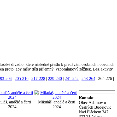
ášské divadlo, které následně přešlo k předávání osobních i obecních
o jen proto, aby měly děti příjemný, vzpomínkový zážitek. Bez aktivity
93-204
|
205-216
|
217-228
|
229-240
|
241-252
|
253-264
|
265-276
|
Kontakt
uláš, andělé a čerti
Mikuláš, andělé a čerti
Obec Adamov u
2024
2024
Českých Budějovic
Nad Pláckem 347
373 71 Adamov