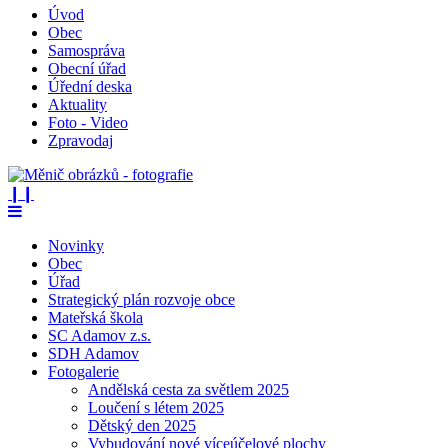
Úvod
Obec
Samospráva
Obecní úřad
Úřední deska
Aktuality
Foto - Video
Zpravodaj
❙❙
Novinky
Obec
Úřad
Strategický plán rozvoje obce
Mateřská škola
SC Adamov z.s.
SDH Adamov
Fotogalerie
Andělská cesta za světlem 2025
Loučení s létem 2025
Dětský den 2025
Vybudování nové víceúčelové plochy