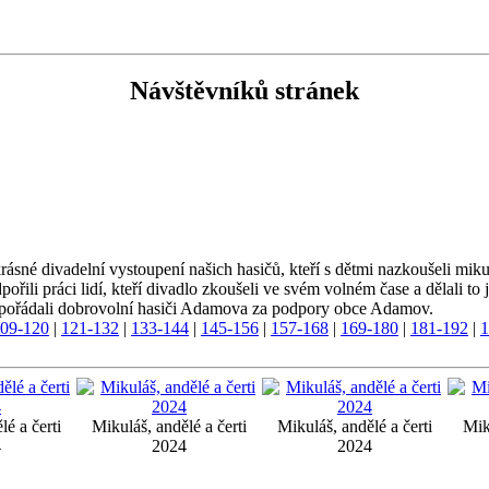
Návštěvníků stránek
né divadelní vystoupení našich hasičů, kteří s dětmi nazkoušeli mikul
pořili práci lidí, kteří divadlo zkoušeli ve svém volném čase a dělali t
ci pořádali dobrovolní hasiči Adamova za podpory obce Adamov.
09-120
|
121-132
|
133-144
|
145-156
|
157-168
|
169-180
|
181-192
|
1
lé a čerti
Mikuláš, andělé a čerti
Mikuláš, andělé a čerti
Mik
4
2024
2024