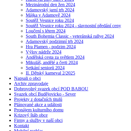
Mezinárodní den žen 2024
Adamovský jarní trh 2024
Májka v Adamově 2024
Soutěž Vesnice roku 2024
Soutěž Vesnice roku 2024 - slavnostní předání ceny
Loučení s létem 2024
South Bohemia Classic - veteránská rallye 2024
Adamovský podzimní trh 2024
Hra Plamen - podzim 2024
Výlov nádrže 2024
Andělská cesta za světlem 2024
Mikuláš, andělé a čerti 2024
Setkání seniorů 2024
II. Dětský karneval 2/2025
Napsali o obci
Archiv zpravodaje
Dobrovolný svazek obcí POD BABOU
Svazek obcí Budějovicko - Sever
Projekty z dotačních titulů
Plánované akce a události
Pronájem kulturního domu
Krizový štáb obce
Firmy a služby v naší obci
Kontakt
Mobilní rozhlas