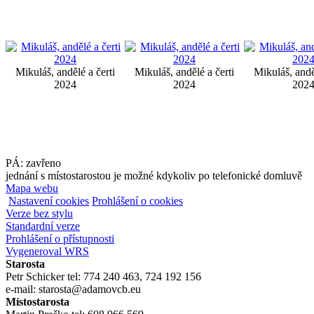
Mikuláš, andělé a čerti
Mikuláš, andělé a čerti
Mikuláš, andě
2024
2024
202
PÁ: zavřeno
jednání s místostarostou je možné kdykoliv po telefonické domluvě
Mapa webu
Nastavení cookies
Prohlášení o cookies
Verze bez stylu
Standardní verze
Prohlášení o přístupnosti
Vygeneroval WRS
Starosta
Petr Schicker tel: 774 240 463, 724 192 156
e-mail: starosta@adamovcb.eu
Místostarosta