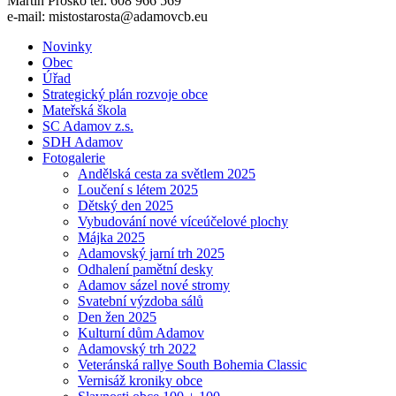
Martin Proško tel: 608 966 569
e-mail: mistostarosta@adamovcb.eu
Novinky
Obec
Úřad
Strategický plán rozvoje obce
Mateřská škola
SC Adamov z.s.
SDH Adamov
Fotogalerie
Andělská cesta za světlem 2025
Loučení s létem 2025
Dětský den 2025
Vybudování nové víceúčelové plochy
Májka 2025
Adamovský jarní trh 2025
Odhalení pamětní desky
Adamov sázel nové stromy
Svatební výzdoba sálů
Den žen 2025
Kulturní dům Adamov
Adamovský trh 2022
Veteránská rallye South Bohemia Classic
Vernisáž kroniky obce