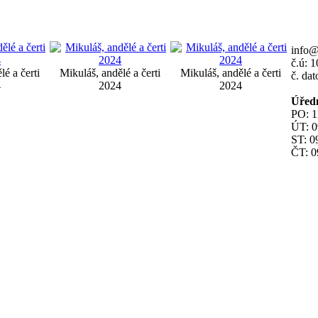
info
č.ú: 
lé a čerti
Mikuláš, andělé a čerti
Mikuláš, andělé a čerti
č. da
4
2024
2024
Úřed
PO: 1
ÚT: 0
ST: 0
ČT: 0