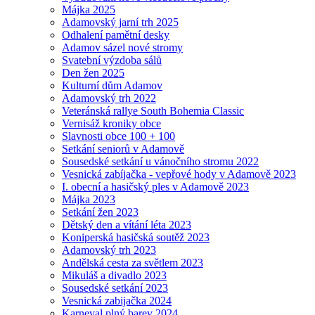
Májka 2025
Adamovský jarní trh 2025
Odhalení pamětní desky
Adamov sázel nové stromy
Svatební výzdoba sálů
Den žen 2025
Kulturní dům Adamov
Adamovský trh 2022
Veteránská rallye South Bohemia Classic
Vernisáž kroniky obce
Slavnosti obce 100 + 100
Setkání seniorů v Adamově
Sousedské setkání u vánočního stromu 2022
Vesnická zabíjačka - vepřové hody v Adamově 2023
I. obecní a hasičský ples v Adamově 2023
Májka 2023
Setkání žen 2023
Dětský den a vítání léta 2023
Koniperská hasičská soutěž 2023
Adamovský trh 2023
Andělská cesta za světlem 2023
Mikuláš a divadlo 2023
Sousedské setkání 2023
Vesnická zabijačka 2024
Karneval plný barev 2024