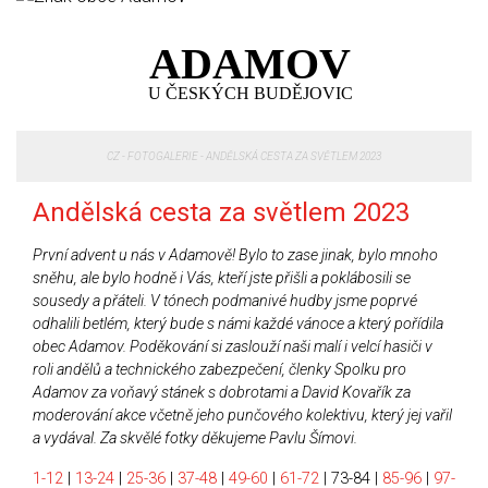
ADAMOV
U ČESKÝCH BUDĚJOVIC
CZ
-
FOTOGALERIE
-
ANDĚLSKÁ CESTA ZA SVĚTLEM 2023
Andělská cesta za světlem 2023
První advent u nás v Adamově! Bylo to zase jinak, bylo mnoho
sněhu, ale bylo hodně i Vás, kteří jste přišli a poklábosili se
sousedy a přáteli. V tónech podmanivé hudby jsme poprvé
odhalili betlém, který bude s námi každé vánoce a který pořídila
obec Adamov. Poděkování si zaslouží naši malí i velcí hasiči v
roli andělů a technického zabezpečení, členky Spolku pro
Adamov za voňavý stánek s dobrotami a David Kovařík za
moderování akce včetně jeho punčového kolektivu, který jej vařil
a vydával. Za skvělé fotky děkujeme Pavlu Šímovi.
1-12
|
13-24
|
25-36
|
37-48
|
49-60
|
61-72
|
73-84
|
85-96
|
97-