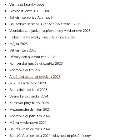
Vernisáž kroniky obce
Slavnosti obce 100 + 100
Setkání seniorů v Adamově
Sousedské setkání u vánočního stromu 2022
Vesnická zabíjačka - vepřové hody v Adamově 2023
I. obecní a hasičský ples v Adamově 2023
Májka 2023
Setkání žen 2023
Dětský den a vítání léta 2023
Koniperská hasičská soutěž 2023
Adamovský trh 2023
Andělská cesta za světlem 2023
Mikuláš a divadlo 2023
Sousedské setkání 2023
Vesnická zabijačka 2024
Karneval plný barev 2024
Mezinárodní den žen 2024
Adamovský jarní trh 2024
Májka v Adamově 2024
Soutěž Vesnice roku 2024
Soutěž Vesnice roku 2024 - slavnostní předání ceny