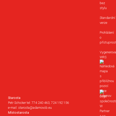
bez
stylu
Standardní
verze
Prohlášení
o
přístupnost
Vygenerova
WRS
Starosta
Petr Schicker tel: 774 240 463, 724 192 156
e-mail: starosta@adamovcb.eu
Místostarosta