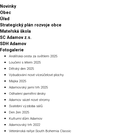
Novinky
Obec
Úřad
Strategický plán rozvoje obce
Mateřská škola
SC Adamov z.s.
SDH Adamov
Fotogalerie
Andělská cesta za světlem 2025
Loučení s létem 2025
Dětský den 2025
Vybudování nové víceúčelové plochy
Májka 2025
Adamovský jarní trh 2025
Odhalení pamětní desky
Adamov sázel nové stromy
Svatební výzdoba sálů
Den žen 2025
Kulturní dům Adamov
Adamovský trh 2022
Veteránská rallye South Bohemia Classic