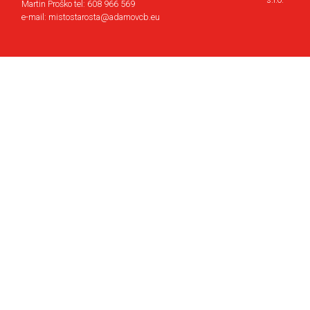
Martin Proško tel: 608 966 569
e-mail: mistostarosta@adamovcb.eu