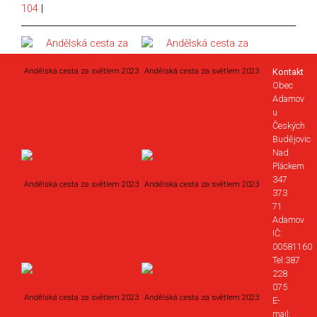
104
|
Andělská cesta za světlem 2023
Andělská cesta za světlem 2023
Kontakt
Obec
Adamov
u
Českých
Budějovic
Nad
Pláckem
347
Andělská cesta za světlem 2023
Andělská cesta za světlem 2023
373
71
Adamov
IČ:
00581160
Tel:387
228
075
Andělská cesta za světlem 2023
Andělská cesta za světlem 2023
E-
mail: