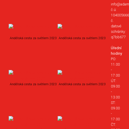
info@adam
č.ú:
104005666
č.
datové
schránky:
q7bb677
Andělská cesta za světlem 2023
Andělská cesta za světlem 2023
Úřední
hodiny
PO:
11.00
-
17.00
ÚT:
Andělská cesta za světlem 2023
Andělská cesta za světlem 2023
09.00
-
13.00
ST:
09.00
-
17.00
ČT: