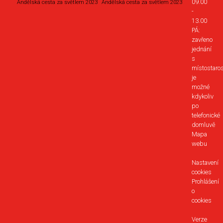
09.00
Andělská cesta za světlem 2023
Andělská cesta za světlem 2023
-
13.00
PÁ:
zavřeno
jednání
s
místostaro
je
možné
kdykoliv
po
telefonické
domluvě
Mapa
webu
Nastavení
cookies
Prohlášení
o
cookies
Verze