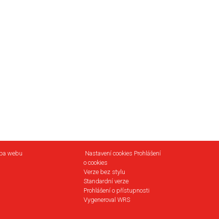
pa webu
Nastavení cookies
Prohlášení
o cookies
Verze bez stylu
Standardní verze
Prohlášení o přístupnosti
Vygeneroval WRS