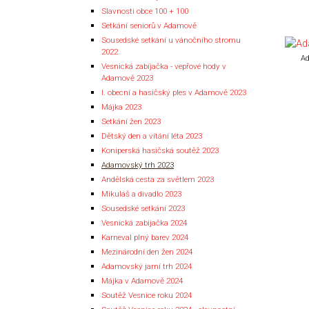
Slavnosti obce 100 + 100
Setkání seniorů v Adamově
Sousedské setkání u vánočního stromu
2022
Ad
Vesnická zabíjačka - vepřové hody v
Adamově 2023
I. obecní a hasičský ples v Adamově 2023
Májka 2023
Setkání žen 2023
Dětský den a vítání léta 2023
Koniperská hasičská soutěž 2023
Adamovský trh 2023
Andělská cesta za světlem 2023
Mikuláš a divadlo 2023
Sousedské setkání 2023
Vesnická zabijačka 2024
Karneval plný barev 2024
Mezinárodní den žen 2024
Adamovský jarní trh 2024
Májka v Adamově 2024
Soutěž Vesnice roku 2024