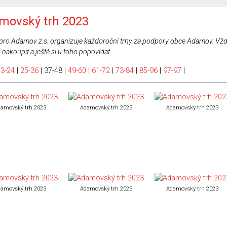
movský trh 2023
pro Adamov z.s. organizuje každoroční trhy za podpory obce Adamov. Vždy
 nakoupit a ještě si u toho popovídat.
13-24
|
25-36
|
37-48
|
49-60
|
61-72
|
73-84
|
85-96
|
97-97
|
amovský trh 2023
Adamovský trh 2023
Adamovský trh 2023
amovský trh 2023
Adamovský trh 2023
Adamovský trh 2023