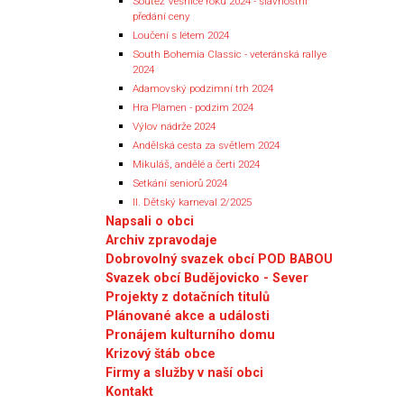
Soutěž Vesnice roku 2024 - slavnostní
předání ceny
Loučení s létem 2024
South Bohemia Classic - veteránská rallye
2024
Adamovský podzimní trh 2024
Hra Plamen - podzim 2024
Výlov nádrže 2024
Andělská cesta za světlem 2024
Mikuláš, andělé a čerti 2024
Setkání seniorů 2024
II. Dětský karneval 2/2025
Napsali o obci
Archiv zpravodaje
Dobrovolný svazek obcí POD BABOU
Svazek obcí Budějovicko - Sever
Projekty z dotačních titulů
Plánované akce a události
Pronájem kulturního domu
Krizový štáb obce
Firmy a služby v naší obci
Kontakt