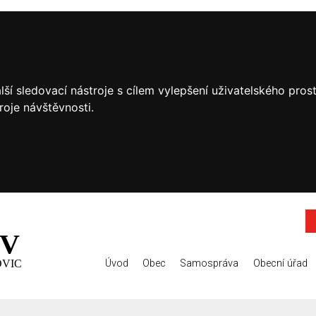
ší sledovací nástroje s cílem vylepšení uživatelského pro
roje návštěvnosti.
V
OVIC
Úvod
Obec
Samospráva
Obecní úřad