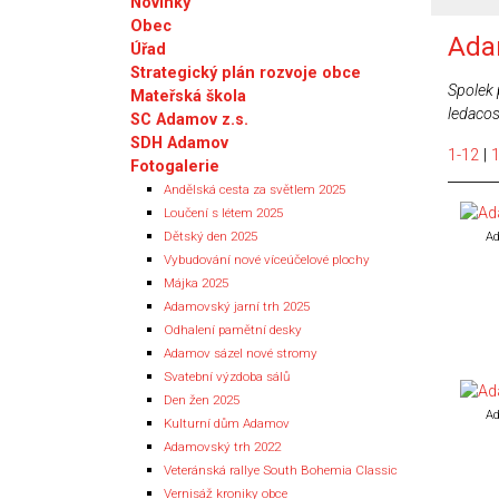
Novinky
Obec
Ada
Úřad
Strategický plán rozvoje obce
Spolek 
Mateřská škola
ledacos
SC Adamov z.s.
SDH Adamov
1-12
|
Fotogalerie
Andělská cesta za světlem 2025
Loučení s létem 2025
Dětský den 2025
Ad
Vybudování nové víceúčelové plochy
Májka 2025
Adamovský jarní trh 2025
Odhalení pamětní desky
Adamov sázel nové stromy
Svatební výzdoba sálů
Den žen 2025
Ad
Kulturní dům Adamov
Adamovský trh 2022
Veteránská rallye South Bohemia Classic
Vernisáž kroniky obce