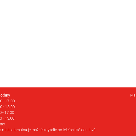
hodiny
Ma
0 - 17.00
0 - 13.00
0 - 17.00
0 - 13.00
eno
s místostarostou je možné kdykoliv po telefonické domluvě