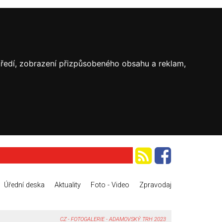
středí, zobrazení přizpůsobeného obsahu a reklam,
Úřední deska
Aktuality
Foto - Video
Zpravodaj
CZ
-
FOTOGALERIE
-
ADAMOVSKÝ TRH 2023