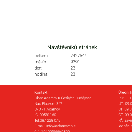
Návštěvníků stránek
celkem:
2427544
měsíc:
9391
den:
23
hodina:
23
Kontakt
Úřední 
Obec Adamov u Českých Budějovic
PO: 11.0
Nad Pláckem 347
ÚT: 09.0
373 71 Adamov
ST: 09.0
IČ: 00581160
ČT: 09.0
Tel:387 228 075
PÁ: zavř
E-mail: info@adamovcb.eu
jednání 
č.ú: 104005666/0300