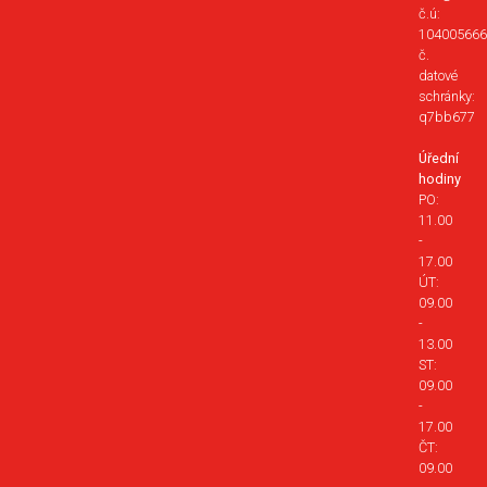
č.ú:
104005666
č.
datové
schránky:
q7bb677
Úřední
hodiny
PO:
11.00
-
17.00
ÚT:
09.00
-
13.00
ST:
09.00
-
17.00
ČT:
09.00