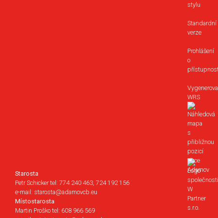
stylu
Standardní
verze
Prohlášení
o
přístupnost
Vygenerova
WRS
Starosta
Petr Schicker tel: 774 240 463, 724 192 156
e-mail: starosta@adamovcb.eu
Místostarosta
Martin Proško tel: 608 966 569