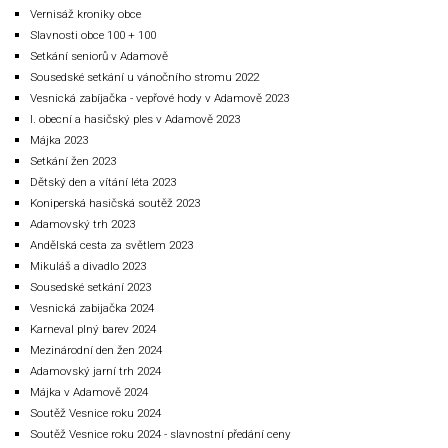
Vernisáž kroniky obce
Slavnosti obce 100 + 100
Setkání seniorů v Adamově
Sousedské setkání u vánočního stromu 2022
Vesnická zabíjačka - vepřové hody v Adamově 2023
I. obecní a hasičský ples v Adamově 2023
Májka 2023
Setkání žen 2023
Dětský den a vítání léta 2023
Koniperská hasičská soutěž 2023
Adamovský trh 2023
Andělská cesta za světlem 2023
Mikuláš a divadlo 2023
Sousedské setkání 2023
Vesnická zabijačka 2024
Karneval plný barev 2024
Mezinárodní den žen 2024
Adamovský jarní trh 2024
Májka v Adamově 2024
Soutěž Vesnice roku 2024
Soutěž Vesnice roku 2024 - slavnostní předání ceny