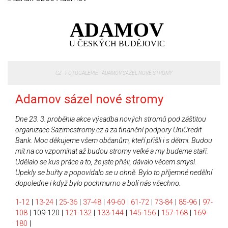
ADAMOV
U ČESKÝCH BUDĚJOVIC
CZ
-
FOTOGALERIE
-
ADAMOV SÁZEL NOVÉ STROMY
Adamov sázel nové stromy
Dne 23. 3. proběhla akce výsadba nových stromů pod záštitou
organizace Sazimestromy.cz a za finanční podpory UniCredit
Bank. Moc děkujeme všem občanům, kteří přišli i s dětmi. Budou
mít na co vzpomínat až budou stromy velké a my budeme staří.
Udělalo se kus práce a to, že jste přišli, dávalo věcem smysl.
Upekly se buřty a popovídalo se u ohně. Bylo to příjemné nedělní
dopoledne i když bylo pochmurno a bolí nás všechno.
1-12
|
13-24
|
25-36
|
37-48
|
49-60
|
61-72
|
73-84
|
85-96
|
97-
108
|
109-120
|
121-132
|
133-144
|
145-156
|
157-168
|
169-
180
|