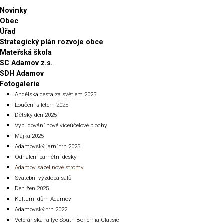
Novinky
Obec
Úřad
Strategický plán rozvoje obce
Mateřská škola
SC Adamov z.s.
SDH Adamov
Fotogalerie
Andělská cesta za světlem 2025
Loučení s létem 2025
Dětský den 2025
Vybudování nové víceúčelové plochy
Májka 2025
Adamovský jarní trh 2025
Odhalení pamětní desky
Adamov sázel nové stromy
Svatební výzdoba sálů
Den žen 2025
Kulturní dům Adamov
Adamovský trh 2022
Veteránská rallye South Bohemia Classic