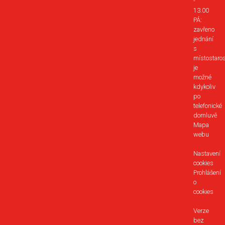
-
13.00
PÁ:
zavřeno
jednání
s
místostaro
je
možné
kdykoliv
po
telefonické
domluvě
Mapa
webu
Nastavení
cookies
Prohlášení
o
cookies
Verze
bez