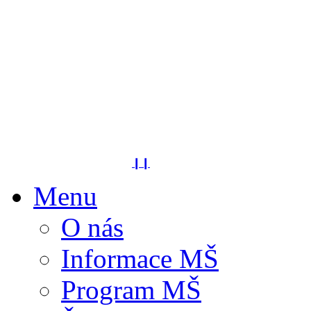
❙❙
Menu
O nás
Informace MŠ
Program MŠ