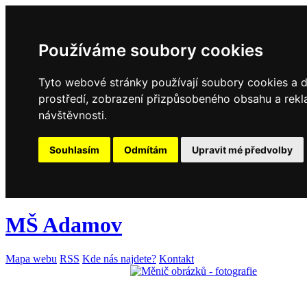
Používáme soubory cookies
Tyto webové stránky používají soubory cookies a da
prostředí, zobrazení přizpůsobeného obsahu a rekl
návštěvnosti.
Souhlasím
Odmítám
Upravit mé předvolby
MŠ Adamov
Mapa webu
RSS
Kde nás najdete?
Kontakt