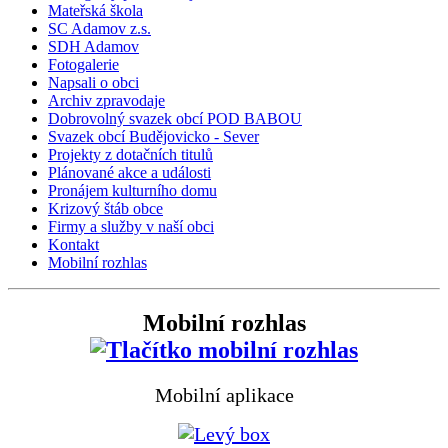
Mateřská škola
SC Adamov z.s.
SDH Adamov
Fotogalerie
Napsali o obci
Archiv zpravodaje
Dobrovolný svazek obcí POD BABOU
Svazek obcí Budějovicko - Sever
Projekty z dotačních titulů
Plánované akce a události
Pronájem kulturního domu
Krizový štáb obce
Firmy a služby v naší obci
Kontakt
Mobilní rozhlas
Mobilní rozhlas
Mobilní aplikace