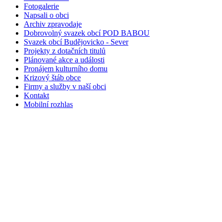
Fotogalerie
Napsali o obci
Archiv zpravodaje
Dobrovolný svazek obcí POD BABOU
Svazek obcí Budějovicko - Sever
Projekty z dotačních titulů
Plánované akce a události
Pronájem kulturního domu
Krizový štáb obce
Firmy a služby v naší obci
Kontakt
Mobilní rozhlas