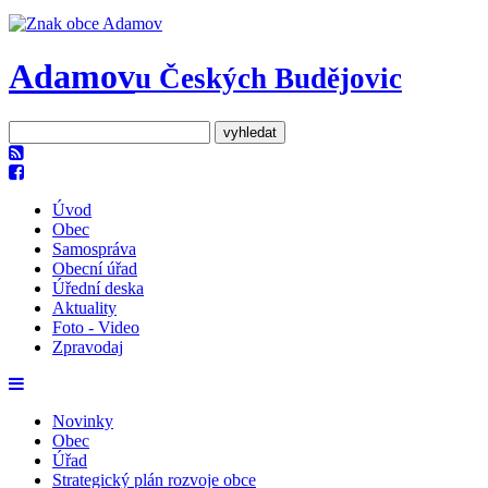
Adamov
u Českých Budějovic
Úvod
Obec
Samospráva
Obecní úřad
Úřední deska
Aktuality
Foto - Video
Zpravodaj
Novinky
Obec
Úřad
Strategický plán rozvoje obce