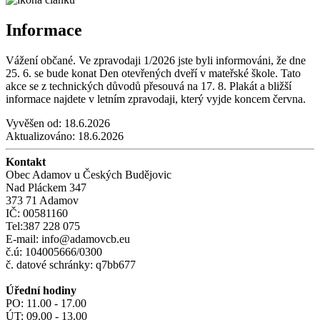
Informace
Vážení občané. Ve zpravodaji 1/2026 jste byli informováni, že dne
25. 6. se bude konat Den otevřených dveří v mateřské škole. Tato
akce se z technických důvodů přesouvá na 17. 8. Plakát a bližší
informace najdete v letním zpravodaji, který vyjde koncem června.
Vyvěšen od:
18.6.2026
Aktualizováno:
18.6.2026
Kontakt
Obec Adamov u Českých Budějovic
Nad Pláckem 347
373 71 Adamov
IČ: 00581160
Tel:387 228 075
E-mail: info@adamovcb.eu
č.ú: 104005666/0300
č. datové schránky: q7bb677
Úřední hodiny
PO: 11.00 - 17.00
ÚT: 09.00 - 13.00