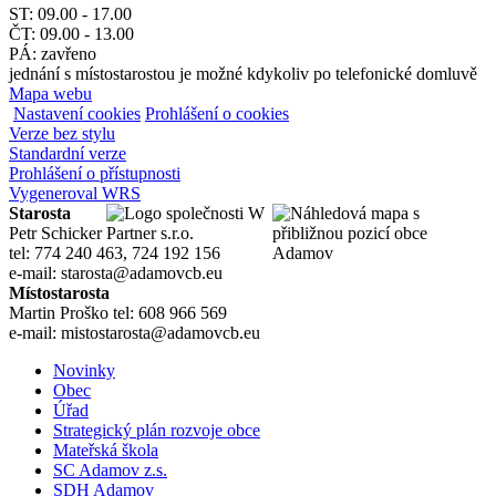
ST: 09.00 - 17.00
ČT: 09.00 - 13.00
PÁ: zavřeno
jednání s místostarostou je možné kdykoliv po telefonické domluvě
Mapa webu
Nastavení cookies
Prohlášení o cookies
Verze bez stylu
Standardní verze
Prohlášení o přístupnosti
Vygeneroval WRS
Starosta
Petr Schicker
tel: 774 240 463, 724 192 156
e-mail: starosta@adamovcb.eu
Místostarosta
Martin Proško tel: 608 966 569
e-mail: mistostarosta@adamovcb.eu
Novinky
Obec
Úřad
Strategický plán rozvoje obce
Mateřská škola
SC Adamov z.s.
SDH Adamov